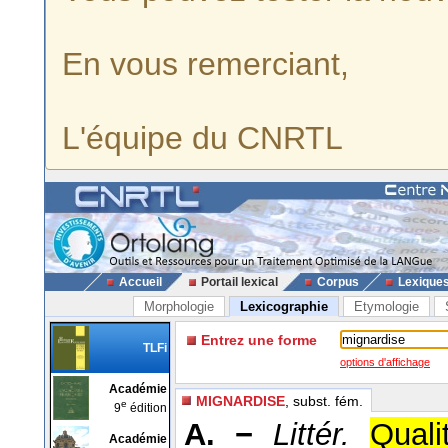
En vous remerciant,
L'équipe du CNRTL
Accueil
Portail lexical
Corpus
Lexique
Morphologie
Lexicographie
Etymologie
Entrez une forme
TLFi
options d'affichage
Académie
MIGNARDISE
, subst. fém.
e
9
édition
A. −
Littér.
Quali
Académie