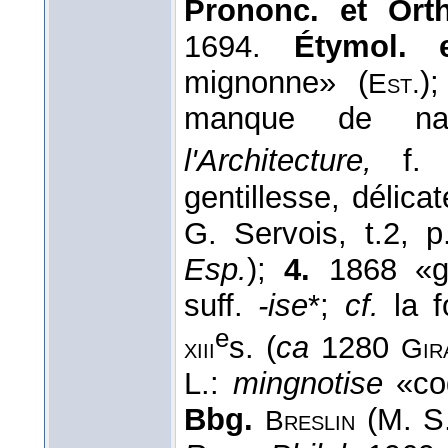
Prononc. et Orth
1694.
Étymol. 
mignonne» (
)
Est.
manque de nat
l'Architecture,
f. 
gentillesse, délica
G. Servois, t.2, 
Esp.
);
4.
1868 «g
suff.
-ise
*;
cf.
la 
e
s. (
ca
1280
xiii
Gir
L.:
mingnotise
«coq
Bbg.
(M. S.
Breslin