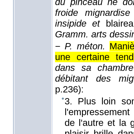
du pinceau ne doi
froide mignardise
insipide et
blaire
Gramm. arts dessi
−
P. méton.
Maniè
une certaine tend
dans sa chambre 
débitant des mig
p.236):
3. Plus loin s
l'empressement 
de l'autre et la
plaisir brille d