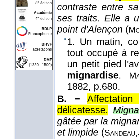
e
8
édition
contraste entre s
Académie
ses traits. Elle a
e
4
édition
point d'Alençon
(
Mo
BDLP
Francophonie
1. Un matin, co
BHVF
attestations
tout occupé à re
DMF
un petit pied l'a
(1330 - 1500)
mignardise
.
Ma
1882
, p.680.
B. −
Affectatio
délicatesse.
Migna
gâtée par la mignard
et limpide
(
Sandeau,