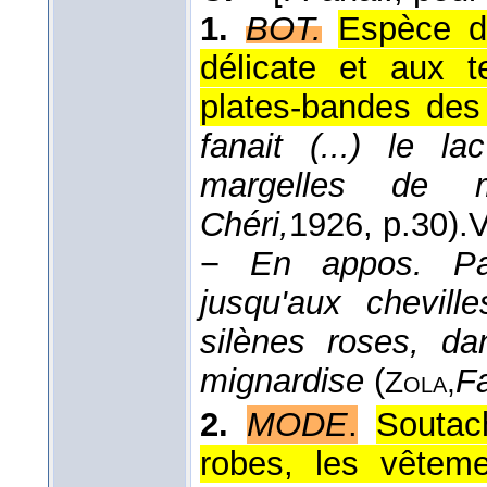
1.
BOT.
Espèce de
délicate et aux t
plates-bandes des 
fanait (...) le 
margelles de m
Chéri,
1926
, p.30).
V
−
En appos.
P
jusqu'aux chevil
silènes roses, da
mignardise
(
F
Zola,
2.
MODE
.
Soutac
robes, les vêteme