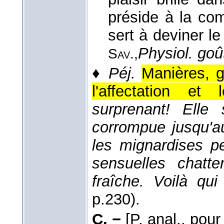
préside à la com
sert à deviner le
Physiol. goû
Sav.,
♦
Péj.
Manières, g
l'affectation e
surprenant! Elle
corrompue jusqu'au
les mignardises p
sensuelles chatte
fraîche. Voilà qu
p.230).
C. −
[P. anal., pou