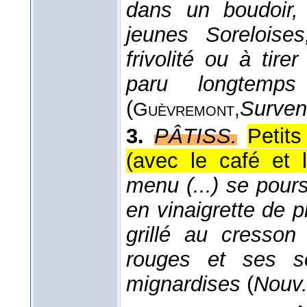
dans un boudoir,
jeunes Soreloises
frivolité ou à tirer
paru longtemps
(
Surven
Guèvremont,
3.
PÂTISS.
Petits
(avec le café et l
menu (...) se pour
en vinaigrette de
grillé au cresson 
rouges et ses so
mignardises
(
Nouv.