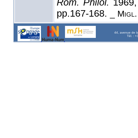
Rom. Philol.
1969, 
pp.167-168.
_ Migl.
44, avenue de l
Tél. : 