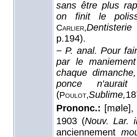
sans être plus rap
on finit le pol
Dentisterie
Carlier,
p.194).
−
P. anal.
Pour fair
par le maniement
chaque dimanche,
ponce n'aurai
(
Sublime,
18
Poulot,
Prononc.:
[møle]
1903 (
Nouv. Lar. il
anciennement
mo