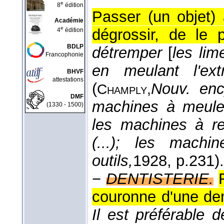
e
8
édition
Passer (un objet) 
Académie
e
dégrossir, de le p
4
édition
BDLP
détremper
[
les lim
Francophonie
en meulant l'ex
BHVF
attestations
(
Nouv. enc
Champly,
DMF
machines à meuler
(1330 - 1500)
les machines à re
(...); les mach
outils,
1928
, p.231).
−
DENTISTERIE.
couronne d'une den
Il est préférable 