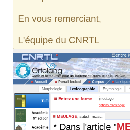
En vous remerciant,
L'équipe du CNRTL
Accueil
Portail lexical
Corpus
Lexique
Morphologie
Lexicographie
Etymologie
Entrez une forme
TLFi
options d'affichage
Académie
MEULAGE
, subst. masc.
e
9
édition
ME
* Dans l'article "
Académie