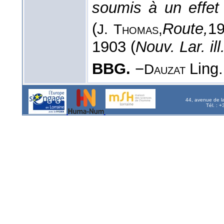
soumis à un effe
(
Route,
1
J. Thomas,
1903 (
Nouv. Lar. ill
BBG.
−
Ling.
Dauzat
44, avenue de l
Tél. : 