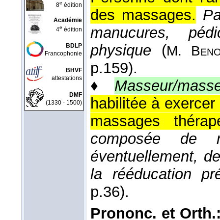
e
8
édition
des massages.
Pa
Académie
manucures, pédic
e
4
édition
physique
(
BDLP
M. Beno
Francophonie
p.159).
BHVF
attestations
♦
Masseur/masseu
DMF
habilitée à exercer 
(1330 - 1500)
massages thérape
composée de mé
éventuellement, d
la rééducation pr
p.36).
Prononc. et Orth.