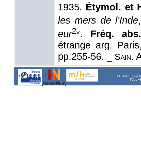
1935.
Étymol. et H
les mers de l'Inde
2
eur
*.
Fréq. abs. 
étrange arg. Pari
pp.255-56.
. 
_ Sain
44, avenue de l
Tél. : 