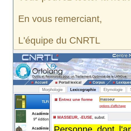
En vous remerciant,
L'équipe du CNRTL
Accueil
Portail lexical
Corpus
Lexique
Morphologie
Lexicographie
Etymologie
Entrez une forme
TLFi
options d'affichage
Académie
MASSEUR, -EUSE
, subst.
e
9
édition
Personne dont l'ar
Académie