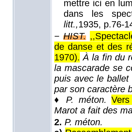
mettre ici en lum
dans les spect
litt.,
1935
, p.76-1
−
HIST.
,,Spectacl
de danse et des ré
1970
).
À la fin du 
la mascarade se co
puis avec le ballet
par son caractère 
♦
P. méton.
Vers
Marot a fait des 
2.
P. méton.