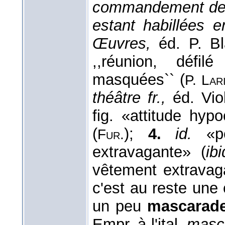
commandement de l
estant habillées e
Œuvres,
éd. P. B
,,réunion, défi
masquées`` (
P. Lar
théâtre fr.,
éd. Vio
fig. «attitude hy
(
);
4.
id.
«p
Fur.
extravagante» (
ibi
vêtement extravag
c'est au reste une 
un peu
mascarad
Empr. à l'ital.
masc