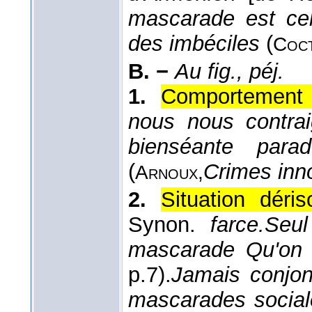
mascarade est cell
des imbéciles
(
Coct
B. −
Au fig., péj.
1.
Comportement 
nous nous contr
bienséante par
(
Crimes inn
Arnoux,
2.
Situation déri
Synon.
farce.
Seul
mascarade Qu'on 
p.7).
Jamais conjon
mascarades social