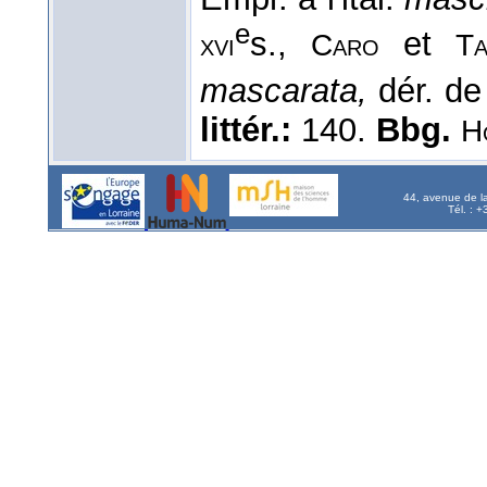
e
s.,
et
xvi
Caro
T
mascarata,
dér. d
littér.:
140.
Bbg.
H
44, avenue de l
Tél. : 