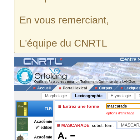
En vous remerciant,
L'équipe du CNRTL
Accueil
Portail lexical
Corpus
Lexique
Morphologie
Lexicographie
Etymologie
Entrez une forme
TLFi
options d'affichage
Académie
MASCAR
MASCARADE
, subst. fém.
e
9
édition
A. −
Académie