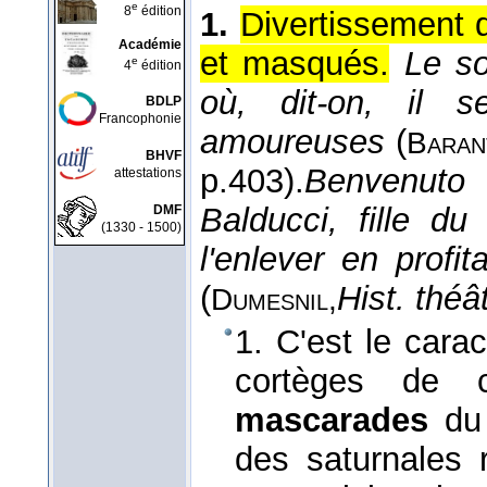
e
8
édition
1.
Divertissement d
Académie
et masqués.
Le so
e
4
édition
où, dit-on, il 
BDLP
Francophonie
amoureuses
(
Baran
BHVF
p.403).
Benvenuto 
attestations
Balducci, fille d
DMF
(1330 - 1500)
l'enlever en prof
(
Hist. théât
Dumesnil,
1. C'est le cara
cortèges de ca
mascarades
du
des saturnales 