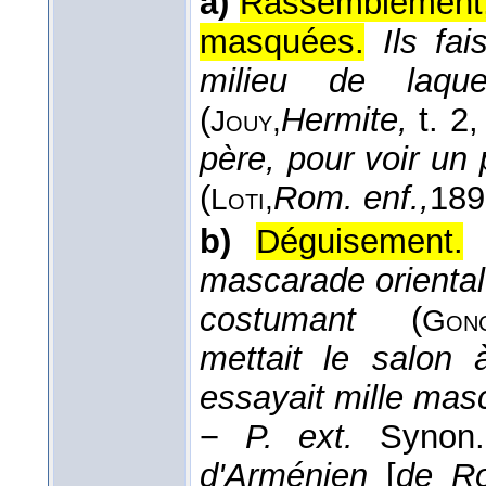
a)
Rassemblement, 
masquées.
Ils fa
milieu de laque
(
Hermite,
t. 2
,
Jouy,
père, pour voir un
(
Rom. enf.,
189
Loti,
b)
Déguisement.
mascarade oriental
costumant
(
Gonc
mettait le salon à
essayait mille ma
−
P. ext.
Syno
d'Arménien
[
de R