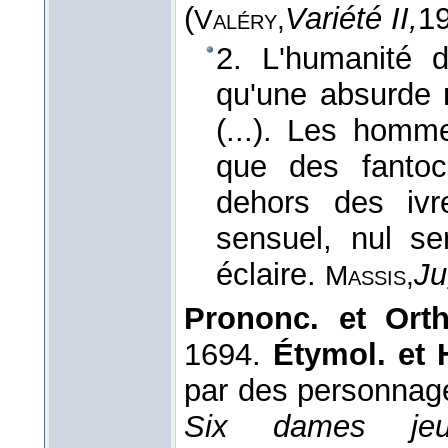
(
Variété II,
1
Valéry,
2. L'humanité d
qu'une absurde
(...). Les homm
que des fantoc
dehors des ivr
sensuel, nul sen
éclaire.
Ju
Massis,
Prononc. et Ort
1694.
Étymol. et 
par des personnag
Six dames jeu