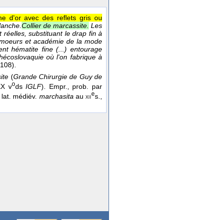
une d'or avec des reflets gris ou
blanche.
Collier de marcassite.
Les
réelles, substituant le drap fin à
 de moeurs et académie de la mode
nt hématite fine (...) entourage
chécoslovaquie où l'on fabrique à
 108).
ite
(
Grande Chirurgie de Guy de
o
XX v
ds
IGLF
). Empr., prob. par
e
à lat. médiév.
marchasita
au
s.,
xii