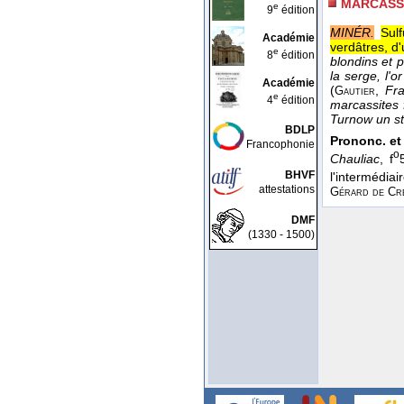
MARCASS
e
9
édition
MINÉR.
Sulf
Académie
verdâtres, d'
e
8
édition
blondins et p
la serge, l'
Académie
(
,
Fr
Gautier
e
4
édition
marcassites 
Turnow un s
BDLP
Prononc. et 
Francophonie
o
Chauliac
, f
BHVF
l'intermédiaire
attestations
Gérard de Cr
DMF
(1330 - 1500)