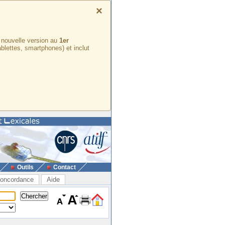
×
e nouvelle version au
1er
ablettes, smartphones) et inclut
Outils
Contact
oncordance
Aide