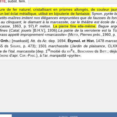
ITE
, subst. fém.
ure de fer naturel, cristallisant en prismes allongés, de couleur ja
un bel éclat métallique, utilisé en bijouterie de fantaisie.
Synon.
pyrite 
etits-maîtres imitent nos élégances empruntées que de fausses ils font 
or au clinquant, le diamant à la marcassite, car le théâtre est école
acasse
, 1863
, p. 97).
P. méton.
La pierre fine elle-même.
Bague arge
fines
(
Catal. jouets
[B.H.V.]
, 1936
).
La patrie de la verroterie est la T
trass appelé improprement «marcassite»
(
,
Pierres préc.,
1960
, p.
Metta
Orth.:
[maʀkasit]. Att. ds
Ac.
dep. 1694.
Étymol. et Hist.
1478
marcas
55 ds
, p. 473); 1501
marchassite
(
Jardin de plaisance
, CLX
Sigurs
re
e
 de l'ital.
marcassita
(dep. 1
moitié du
s.,
ds
; déj
xiv
Bencivenni
Batt.
d'apr.
-
), à l'ar.
marqasīṭā
«pyrite».
émone
Cor.
Pasc.