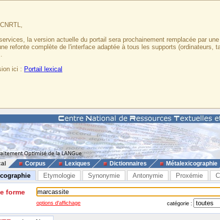
u CNRTL,
services, la version actuelle du portail sera prochainement remplacée par un
 une refonte complète de l'interface adaptée à tous les supports (ordinateurs, t
.
ion ici :
Portail lexical
cal
Corpus
Lexiques
Dictionnaires
Métalexicographie
icographie
Etymologie
Synonymie
Antonymie
Proxémie
C
ne forme
options d'affichage
catégorie :