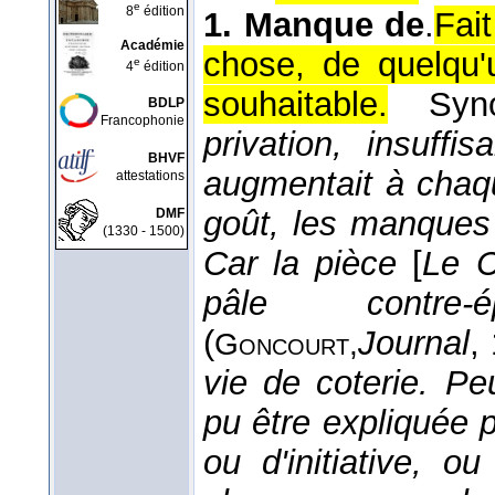
e
8
édition
1.
Manque de
.
Fai
Académie
chose, de quelqu'u
e
4
édition
souhaitable.
Sy
BDLP
Francophonie
privation, insuffis
BHVF
augmentait à chaq
attestations
goût, les manques 
DMF
(1330 - 1500)
Car la pièce
[
Le C
pâle contre
(
Journal
,
Goncourt,
vie de coterie. Peu
pu être expliquée p
ou d'initiative, 