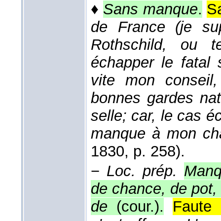
♦
Sans manque
.
Sa
de France (je sup
Rothschild, ou te
échapper le fatal 
vite mon conseil
bonnes gardes nat
selle; car, le cas
manque à mon cha
1830
, p. 258).
−
Loc. prép.
Manq
de chance, de pot,
de
(cour.).
Faute 