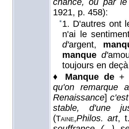
chance, ou par l
1921
, p. 458):
1. D'autres ont l
n'ai le sentim
d'
argent,
manq
manque
d'
amour
toujours en deç
♦
Manque de
+ s
qu'on remarque al
Renaissance
]
c'es
stable, d'une ju
(
Philos. art
, t
Taine,
souffrance (...) 