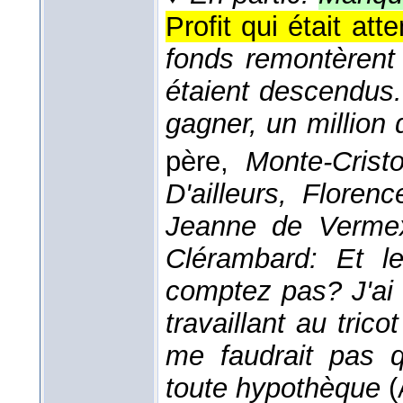
Profit qui était att
fonds remontèrent 
étaient descendus.
gagner, un million
père
,
Monte-Cristo
D'ailleurs, Flore
Jeanne de Vermex 
Clérambard: Et 
comptez pas? J'ai 
travaillant au trico
me faudrait pas q
toute hypothèque
(