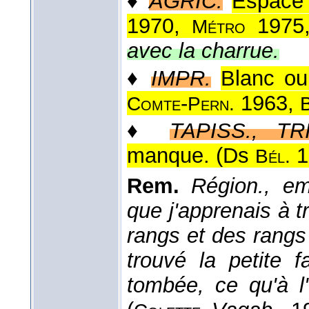
♦
AGRIC.
Espace 
1970,
1975
Métro
avec la charrue.
♦
IMPR.
Blanc ou 
-
1963,
Comte
Pern.
♦
TAPISS., TR
manque. (
Ds
1
Bél.
Rem.
Région., em
que j'apprenais à tr
rangs et des rangs
trouvé la petite 
tombée, ce qu'à l