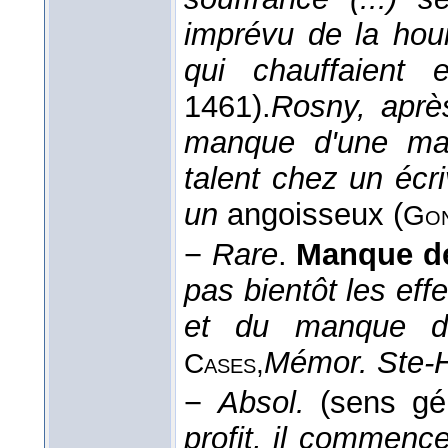
imprévu de la houi
qui chauffaient 
1461).
Rosny, après
manque d'une mala
talent chez un écr
un
angoisseux (
Gon
−
Rare
.
Manque d
pas bientôt les effe
et du manque de
Mémor. Ste-
Cases,
−
Absol.
(sens gén
profit, il commence 