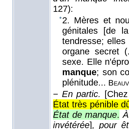
127):
2. Mères et nou
génitales [de la
tendresse; elles 
organe secret (
sexe. Elle n'ép
manque
; son c
plénitude...
Beauv
−
En partic.
[Chez
État très pénible dû
État de manque
.
À
invétérée
]
, pour ê