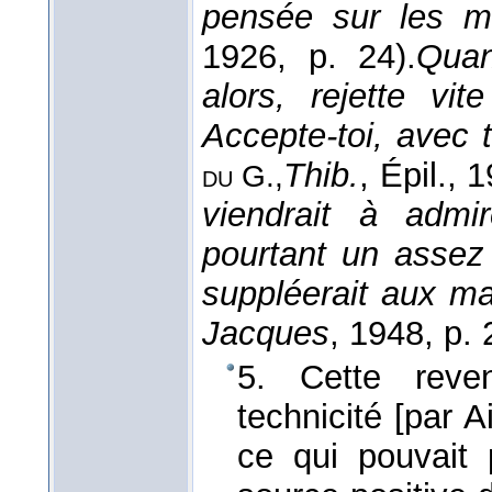
pensée sur les m
1926
, p. 24).
Quan
alors, rejette vi
Accepte-toi, avec
Thib.
, Épil.
, 
du G.,
viendrait à admir
pourtant un assez
suppléerait aux m
Jacques
, 1948
, p. 
5. Cette reve
technicité [par A
ce qui pouvait