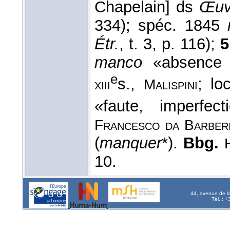
Chapelain] ds
Œuv
334); spéc. 1845
Étr.
, t. 3, p. 116);
5
manco
«absence d
e
s.,
; lo
xiii
Malispini
«faute, imperfec
Francesco da Barber
(
manquer
*).
Bbg.
10.
44, avenue de l
Tél. : 