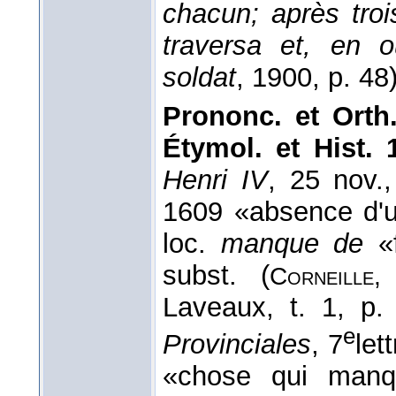
chacun; après troi
traversa et, en o
soldat
, 1900
, p. 48)
Prononc. et Orth.
Étymol. et Hist. 
Henri IV
, 25 nov.
1609 «absence d'u
loc.
manque de
«
subst. (
Corneille
Laveaux, t. 1, p.
e
Provinciales
, 7
let
«chose qui manq