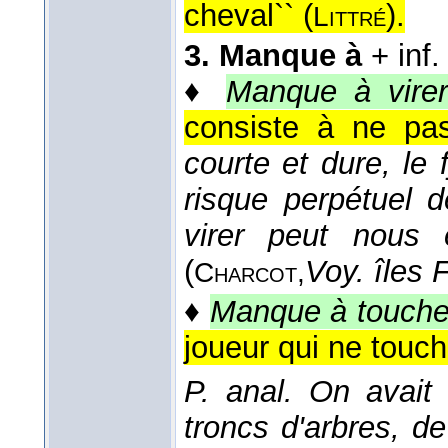
cheval`` (
).
Littré
3.
Manque à
+ inf.
♦
Manque à vire
consiste à ne pas
courte et dure, le 
risque perpétuel 
virer peut nous 
(
Voy. îles 
Charcot,
♦
Manque à touche
joueur qui ne touche
P. anal.
On avait 
troncs d'arbres, d