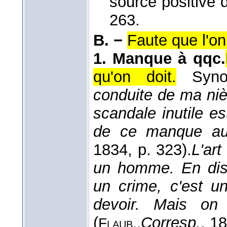
source positive 
263.
B. −
Faute que l'o
1.
Manque à qqc.
qu'on doit.
Syn
conduite de ma nièc
scandale inutile e
de ce manque au
1834
, p. 323).
L'art
un homme. En dist
un crime, c'est u
devoir. Mais on 
(
Corresp.
, 1
Flaub.,