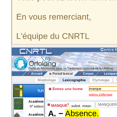
En vous remerciant,
L'équipe du CNRTL
Accueil
Portail lexical
Corpus
Lexique
Morphologie
Lexicographie
Etymologie
Entrez une forme
TLFi
options d'affichage
Académie
MANQUER
1
MANQUE
, subst. masc.
e
9
édition
A. −
Absence.
Académie