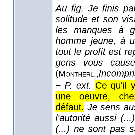
Au fig.
Je finis pa
solitude et son vi
les manques à ga
homme jeune, à u
tout le profit est 
gens vous causen
(
Incompri
Montherl.,
−
P. ext.
Ce qu'il 
une oeuvre, chez
défaut.
Je sens aus
l'autorité aussi (.
(...) ne sont pas s