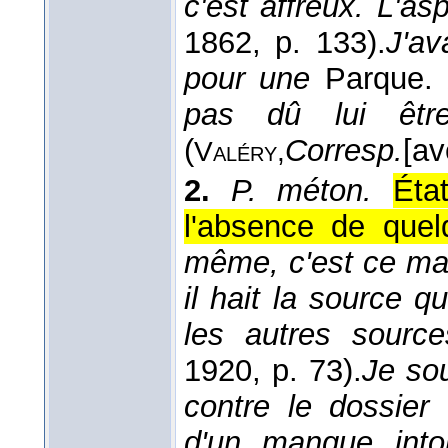
c'est affreux. L'as
1862
, p. 133).
J'av
pour une
Parque.
pas dû lui êtr
(
Corresp.
[av
Valéry,
2.
P. méton.
Éta
l'absence de quel
même, c'est ce man
il hait la source qu
les autres source
1920
, p. 73).
Je sou
contre le dossier
d'un manque intol