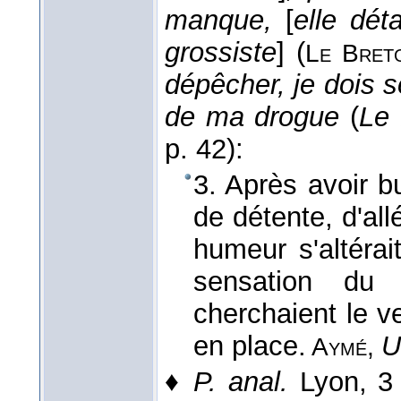
manque,
[
elle dét
grossiste
] (
Le Bret
dépêcher, je dois so
de ma drogue
(
Le 
p. 42):
3. Après avoir 
de détente, d'all
humeur s'altérait
sensation d
cherchaient le ver
en place.
U
Aymé
,
♦
P. anal.
Lyon, 