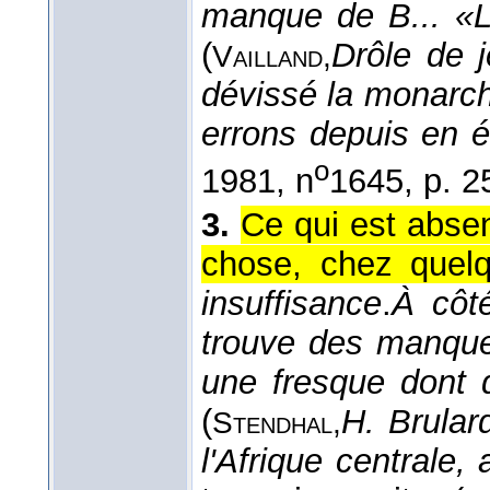
manque de B... «L
(
Drôle de 
Vailland,
dévissé la monarchi
errons depuis en 
o
1981
, n
1645, p. 2
3.
Ce qui est absen
chose, chez quelq
insuffisance
.
À côté
trouve des manque
une fresque dont
(
H. Brular
Stendhal,
l'Afrique centrale