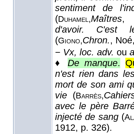
sentiment de l'i
(
Maîtres
, 
Duhamel,
d'avoir. C'est
(
Chron.
, Noé
Giono,
−
Vx, loc. adv.
ou
a
♦
De manque
.
Q
n'est rien dans le
mort de son ami q
vie
(
Cahier
Barrès,
avec le père Barr
injecté de sang
(
Al
1912
, p. 326).