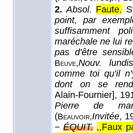
2.
Absol.
Faute.
S
point, par exemp
suffisamment pol
maréchale ne lui re
pas d'être sensi
Nouv. lundi
Beuve,
comme toi qu'il 
dont on se rend
Alain-Fournier]
, 19
Pierre de man
(
Invitée
, 1
Beauvoir,
−
ÉQUIT.
,,Faux p