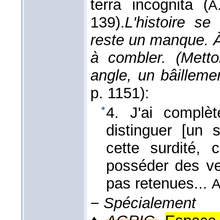
terra incognita (
A
139).
L'histoire se
reste un manque. À
à combler. (Metto
angle, un bâilleme
p. 1151):
4. J'ai complè
distinguer [un
cette surdité,
posséder des ver
pas retenues...
A
−
Spécialement