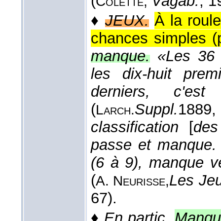
(
Vagab.
, 1
Colette,
♦
JEUX.
À la roul
chances simples (
manque.
«Les 36 
les dix-huit prem
derniers, c'es
(
Suppl.
1889
,
Larch.
classification
[
des
passe et manque. 
(6 à 9), manque ve
(
Les Jeu
A. Neurisse,
67).
♦
En partic.
Manqu