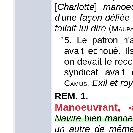
[
Charlotte
]
manoeu
d'une façon déliée 
fallait lui dire
(
Maupa
5. Le patron n'
avait échoué. Il
on devait le reco
syndicat avait
Exil et roy
Camus
,
REM.
1.
Manoeuvrant, -
Navire bien manoe
un autre de même 