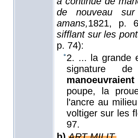
a continué de mano
de nouveau sur 
amans,
1821
, p. 6
sifflant sur les pon
p. 74):
2. ... la grande 
signature d
manoeuvraient
poupe, la proue,
l'ancre au milie
voltiger sur les fl
97.
b)
ART MILIT.