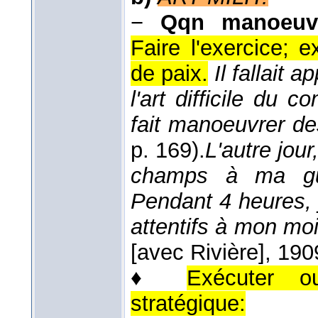
−
Qqn manoeuv
Faire l'exercice;
de paix.
Il fallait 
l'art difficile d
fait manoeuvrer de
p. 169).
L'autre jour
champs à ma gui
Pendant 4 heures, 
attentifs à mon mo
[avec Rivière]
, 190
♦
Exécuter 
stratégique: