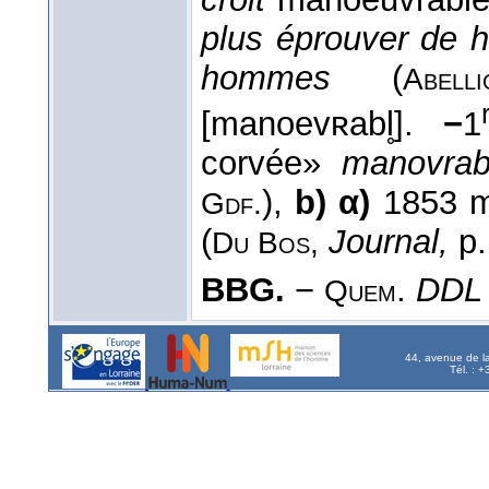
plus éprouver de 
hommes
(
Abelli
[manoevʀabl̥].
−
1
corvée»
manovrab
),
b) α)
1853 m
Gdf.
(
Journal,
p.
Du Bos,
BBG.
−
.
DDL
Quem
44, avenue de l
Tél. : 