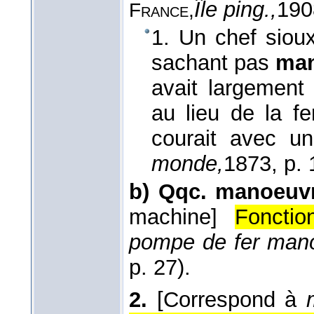
Île ping.,
190
France,
1. Un chef sioux
sachant pas
man
avait largement 
au lieu de la fe
courait avec un
monde,
1873
, p.
b)
Qqc. manoeuvr
machine]
Fonctio
pompe de fer mano
p. 27).
2.
[Correspond à