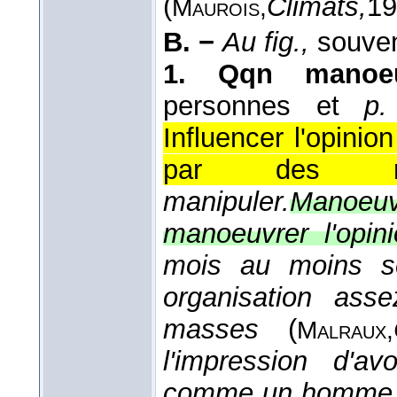
(
Climats,
19
Maurois,
B. −
Au fig.,
souve
1.
Qqn manoe
personnes et
p.
Influencer l'opinio
par des mo
manipuler.
Manoeuv
manoeuvrer l'opini
mois au moins se
organisation ass
masses
(
Malraux,
l'impression d'av
comme un homme 