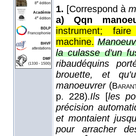
e
8
édition
1.
[Correspond à
m
Académie
a)
Qqn manoeu
e
4
édition
instrument; fair
BDLP
Francophonie
machine.
Manoeuvr
BHVF
attestations
la culasse d'un fus
DMF
ribaudéquins po
(1330 - 1500)
brouette, et qu
manoeuvrer
(
Baran
p. 228).
Ils
[
les po
précision automati
et montaient jusq
pour arracher d