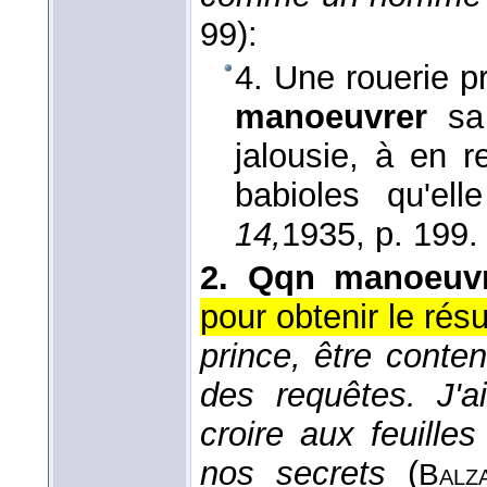
99):
4. Une rouerie pr
manoeuvrer
sa 
jalousie, à en re
babioles qu'ell
14,
1935
, p. 199.
2.
Qqn manoeuvr
pour obtenir le rés
prince, être conten
des requêtes. J'
croire aux feuilles
nos secrets
(
Balz