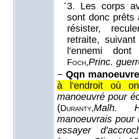
3. Les corps a
sont donc prêts à
résister, recul
retraite, suivan
l'ennemi dont
Princ. guerr
Foch,
−
Qqn manoeuvre
à l'endroit où on
manoeuvré pour éc
(
Malh. H
Duranty,
manoeuvrais pour 
essayer d'accroc