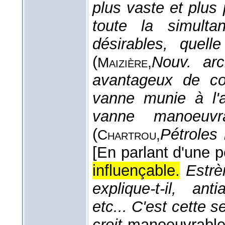
plus vaste et plus
toute la simultan
désirables, quell
(
Nouv. arch
Maizière,
avantageux de cou
vanne munie à l'a
vanne manoeuvr
(
Pétroles n
Chartrou,
[En parlant d'une p
influençable.
Estrè
explique-t-il, ant
etc... C'est cette se
croit
manoeuvrabl