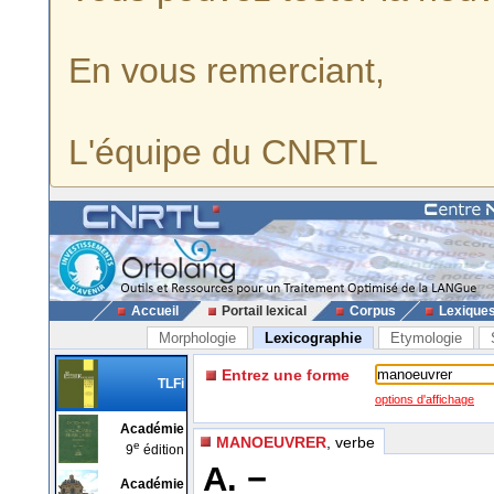
En vous remerciant,
L'équipe du CNRTL
Accueil
Portail lexical
Corpus
Lexique
Morphologie
Lexicographie
Etymologie
Entrez une forme
TLFi
options d'affichage
Académie
MANOEUVRER
, verbe
e
9
édition
A. −
Académie