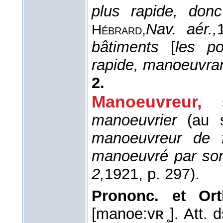
plus rapide, don
Nav. aér.,
Hébrard,
bâtiments
[
les po
rapide, manoeuvra
2.
Manoeuvreur,
manoeuvrier
(au s
manoeuvreur de f
manoeuvré par so
2,
1921
, p. 297).
Prononc. et Ort
[manoe:vʀ ̥]. Att. 