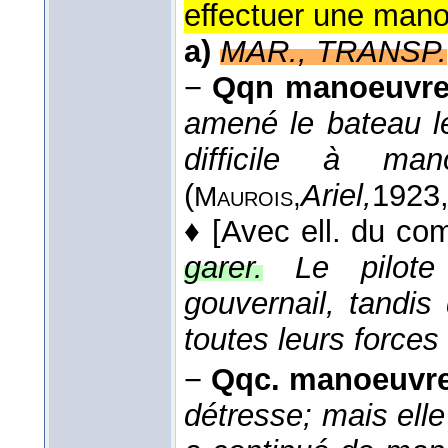
effectuer une mano
a)
MAR., TRANSP.
−
Qqn manoeuvre
amené le bateau le
difficile à ma
(
Ariel,
1923
Maurois,
♦
[Avec ell. du comp
garer.
Le pilot
gouvernail, tandi
toutes leurs forces
−
Qqc. manoeuvre
détresse; mais elle 