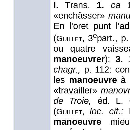
I.
Trans.
1.
ca
1
«enchâsser»
manu
En l'oret punt l'a
e
(
, 3
part., p
Guillet
ou quatre vaisse
manoeuvrer
);
3.
1
chagr.,
p. 112: con
les
manoeuvre
à s
«travailler»
manovr
de Troie,
éd. L. 
(
loc. cit.:
Guillet,
manoeuvre
mieu