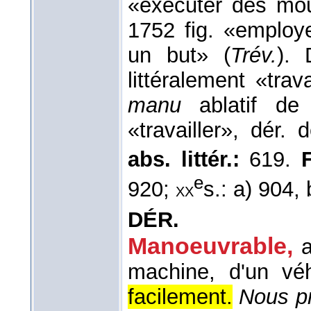
«exécuter des mou
1752 fig. «employ
un but» (
Trév.
). 
littéralement «tra
manu
ablatif d
«travailler», dér.
abs. littér.:
619.
F
e
920;
s.: a) 904,
xx
DÉR.
Manoeuvrable,
a
machine, d'un véh
facilement.
Nous pr