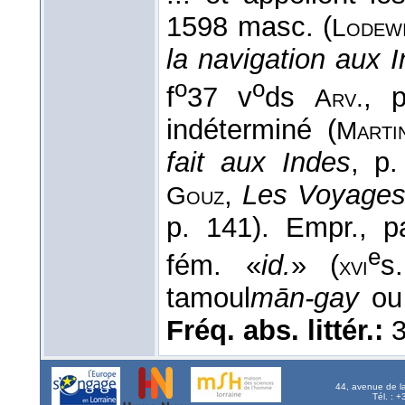
1598 masc. (
Lodewi
la navigation aux I
o
o
f
37 v
ds
, 
Arv.
indéterminé (
Marti
fait aux Indes
, p.
,
Les Voyages
Gouz
p. 141). Empr., pa
e
fém. «
id.
» (
s
xvi
tamoul
mān-gay
o
Fréq. abs. littér.:
3
44, avenue de l
Tél. : 