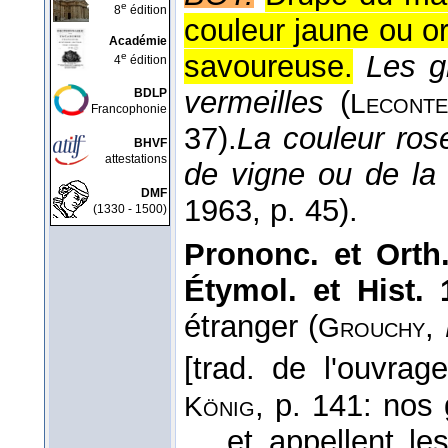
e
8
édition
couleur jaune ou or
Académie
savoureuse.
Les g
e
4
édition
vermeilles
(
BDLP
Leconte
Francophonie
37).
La couleur ros
BHVF
attestations
de vigne ou de l
DMF
1963
, p. 45).
(1330 - 1500)
Prononc. et Orth.
Étymol. et Hist.
étranger (
,
Grouchy
[trad. de l'ouvrag
, p. 141: nos
König
... et appellent l