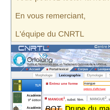
En vous remerciant,
L'équipe du CNRTL
Accueil
Portail lexical
Corpus
Lexique
Morphologie
Lexicographie
Etymologie
Entrez une forme
TLFi
options d'affichage
Académie
2
1
MANGUE
, 
MANGUE
, subst. fém.
e
9
édition
BOT.
Drupe du man
Académie