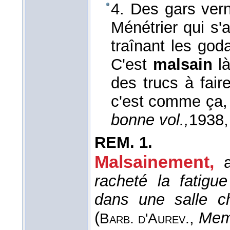
4. Des gars ver
Ménétrier qui s'a
traînant les go
C'est
malsain
là
des trucs à fair
c'est comme ça,
bonne vol.,
1938
,
REM.
1.
Malsainement,
racheté la fatigu
dans une salle c
(
,
Mem
Barb. d'Aurev.