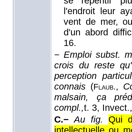
se repentir plu
l'endroit leur a
vent de mer, ou
d'un abord diffic
16.
−
Emploi subst. m
crois du reste qu'
perception particu
connais
(
,
Co
Flaub.
malsain, ça préd
compl.,
t. 3, Invect.
C.−
Au fig.
Qui d
intellectuelle ou m