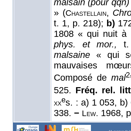
malsain (pour qqn)
» (
,
Chro
Chastellain
t. 1, p. 218);
b)
172
1808 « qui nuit à 
phys. et mor.,
t.
malsaine
« qui se
mauvaises mœu
2
Composé de
mal
525.
Fréq. rel. litt
e
s. : a) 1 053, b
xx
338.
−
1968, p
Lew.