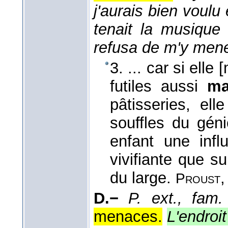
j'aurais bien voul
tenait la musique
refusa de m'y men
3. ... car si elle
futiles aussi
ma
pâtisseries, el
souffles du gén
enfant une inf
vivifiante que su
du large.
Proust
D.−
P. ext., fam.
menaces.
L'endroi