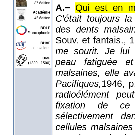
e
8
édition
A.−
Qui est en m
Académie
C'était toujours 
e
4
édition
des dents malsa
BDLP
Francophonie
Souv. et fantais.
, 
BHVF
attestations
me sourit. Je lui
DMF
peau fatiguée et
(1330 - 1500)
malsaines, elle av
Pacifiques,
1946
, p
radioélément peu
fixation de ce 
sélectivement da
cellules malsaines 