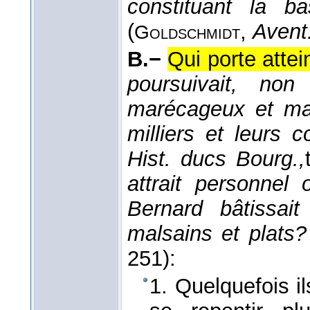
constituant la ba
(
,
Avent
Goldschmidt
B.−
Qui porte attei
poursuivait, non
marécageux et mal
milliers et leurs 
Hist. ducs Bourg.,
attrait personnel
Bernard bâtissai
malsains et plats?
251):
1. Quelquefois il