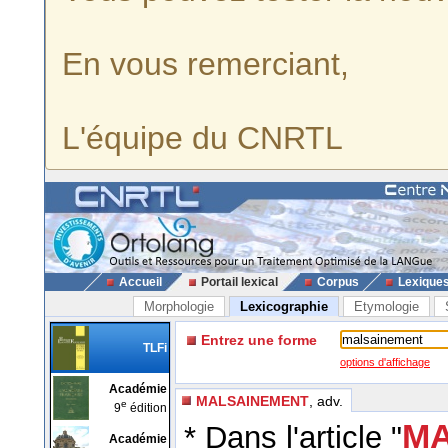
En vous remerciant,
L'équipe du CNRTL
Accueil
Portail lexical
Corpus
Lexique
Morphologie
Lexicographie
Etymologie
Entrez une forme
TLFi
options d'affichage
Académie
MALSAINEMENT
, adv.
e
9
édition
MA
* Dans l'article "
Académie