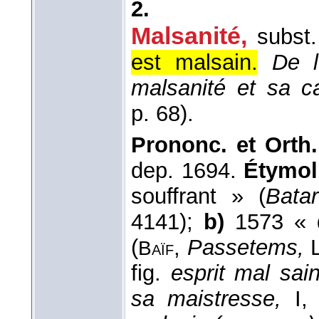
2.
Malsanité,
subst.
est malsain.
De l
malsanité et sa ca
p. 68).
Prononc. et Orth.
dep. 1694.
Étymol.
souffrant » (
Batar
4141);
b)
1573 « d
(
,
Passetems,
L
Baïf
fig.
esprit mal sai
sa maistresse,
I,