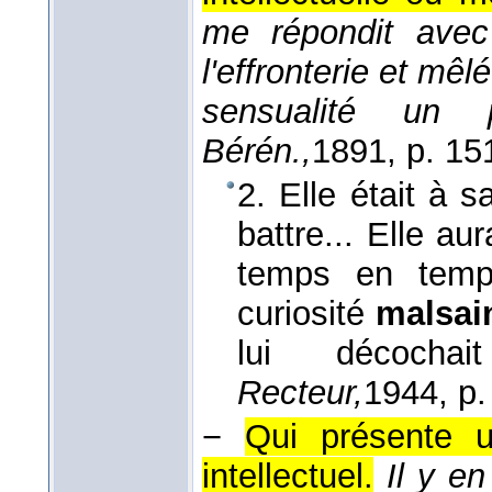
me répondit avec
l'effronterie et mê
sensualité un 
Bérén.,
1891
, p. 15
2. Elle était à 
battre... Elle au
temps en temps
curiosité
malsai
lui décocha
Recteur,
1944
, p
−
Qui présente u
intellectuel.
Il y e