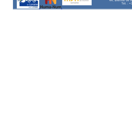
44, avenue de l
Tél. : 