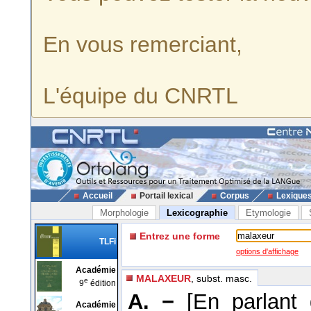
En vous remerciant,
L'équipe du CNRTL
Accueil
Portail lexical
Corpus
Lexique
Morphologie
Lexicographie
Etymologie
Entrez une forme
TLFi
options d'affichage
Académie
MALAXEUR
, subst. masc.
e
9
édition
A. −
[En parlant
Académie