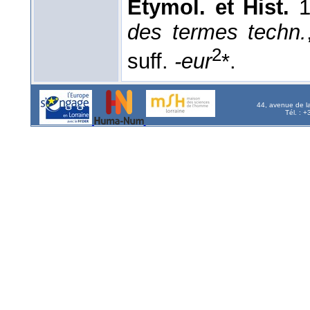
Étymol. et Hist.
18
des termes techn.
2
suff.
-eur
*.
44, avenue de l
Tél. : 