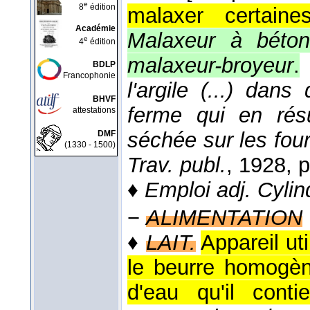
e
8
édition
malaxer certaine
Académie
Malaxeur à béton
e
4
édition
malaxeur-broyeur
.
BDLP
Francophonie
l'argile (...) dan
BHVF
ferme qui en rés
attestations
séchée sur les four
DMF
(1330 - 1500)
Trav. publ.
, 1928
, 
♦
Emploi adj.
Cylin
−
ALIMENTATION
♦
LAIT.
Appareil ut
le beurre homogène
d'eau qu'il contie