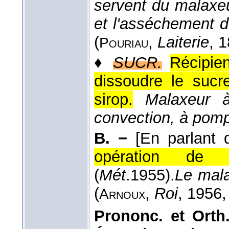
servent du malaxeu
et l'asséchement 
(
,
Laiterie
, 
Pouriau
♦
SUCR.
Récipien
dissoudre le sucr
sirop.
Malaxeur à 
convection, à pom
B. −
[En parlant 
opération de m
(
Mét
.
1955
).
Le mala
(
,
Roi
, 1956
,
Arnoux
Prononc. et Orth.