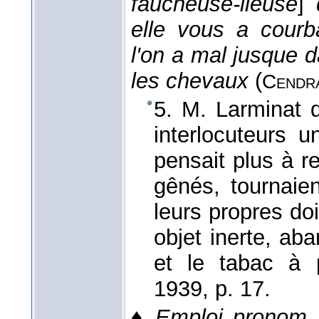
faucheuse-lieuse
]
elle vous a courb
l'on a mal jusque 
les chevaux
(
Cendr
5. M. Larminat 
interlocuteurs u
pensait plus à re
gênés, tournaie
leurs propres do
objet inerte, aba
et le tabac à 
1939
, p. 17.
♦
Emploi pronom. r