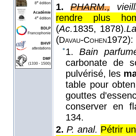
e
8
édition
1.
PHARM.,
vieill
Académie
rendre plus hom
e
4
édition
(
Ac.
1835, 1878
).
La
BDLP
Francophonie
(
-
1972
):
Davau
Cohen
BHVF
attestations
1.
Bain parfum
DMF
carbonate de 
(1330 - 1500)
pulvérisé, les
ma
table pour obte
gouttes d'essenc
conserver en f
134.
2.
P. anal.
Pétrir u