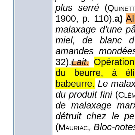
plus serré
(
Quinet
1900
, p. 110).
a)
Al
malaxage d'une pâ
miel, de blanc d
amandes mondée
32).
Lait.
Opération
du beurre, à éli
babeurre.
Le malax
du produit fini
(
Clém
de malaxage marx
détruit chez le p
(
,
Bloc-note
Mauriac