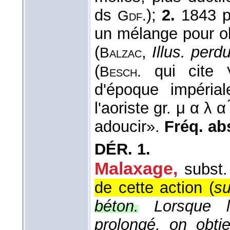
ds
);
2.
1843 pl
Gdf.
un mélange pour o
(
,
Illus. perd
Balzac
(
qui cite
Besch.
d'époque impérial
l'aoriste gr. μ α λ α 
adoucir».
Fréq. abs.
DÉR.
1.
Malaxage,
subst
de cette action (
su
béton.
Lorsque 
prolongé, on obti