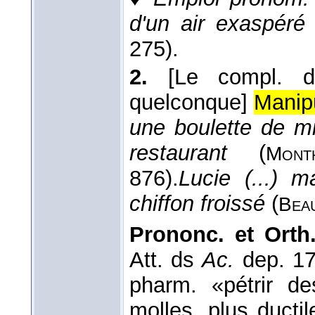
d'un air exaspéré
275).
2.
[Le compl. d
quelconque]
Manipu
une boulette de mi
restaurant
(
Month
876).
Lucie (...) 
chiffon froissé
(
Bea
Prononc. et Orth.
Att. ds
Ac.
dep. 1
pharm. «pétrir d
molles, plus ductil