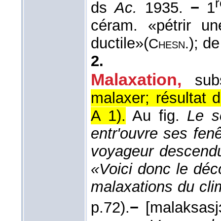
r
ds
Ac.
1935.
−
1
céram. «pétrir un
ductile»(
); d
Chesn.
2.
Malaxation
,
sub
malaxer; résultat d
A 1).
Au fig.
Le s
entr'ouvre ses fenê
voyageur descendu à
«Voici donc le déc
malaxations du cli
p.72).
−
[malaksasjɔ