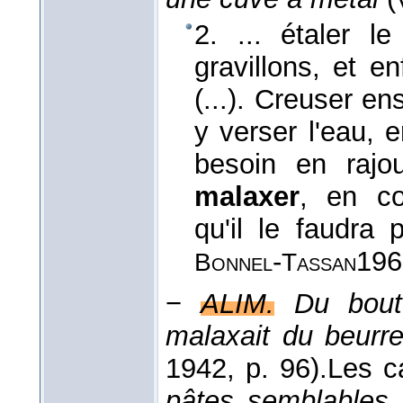
2. ... étaler l
gravillons, et e
(...). Creuser en
y verser l'eau, 
besoin en rajo
malaxer
, en co
qu'il le faudra
-
196
Bonnel
Tassan
−
ALIM.
Du bou
malaxait du beurre
1942
, p. 96).
Les 
pâtes semblables à