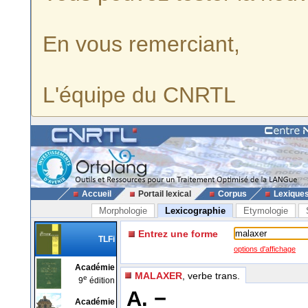
En vous remerciant,
L'équipe du CNRTL
Accueil
Portail lexical
Corpus
Lexique
Morphologie
Lexicographie
Etymologie
Entrez une forme
TLFi
options d'affichage
Académie
MALAXER
, verbe trans.
e
9
édition
A. −
Académie