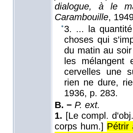
dialogue, à le ma
Carambouille
, 194
3. ... la quantit
choses qui s'imp
du matin au soir
les mélangent 
cervelles une s
rien ne dure, r
1936
, p. 283.
B. −
P. ext.
1.
[Le compl. d'obj.
corps hum.]
Pétrir