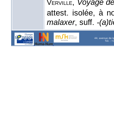
,
Voyage de
Verville
attest. isolée, à 
malaxer
, suff.
-(a)t
44, avenue de l
Tél. : 