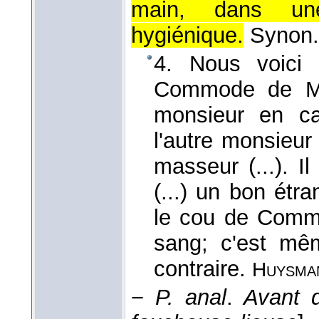
main, dans une
hygiénique.
Synon.
4. Nous voici (
Commode de M. 
monsieur en ca
l'autre monsieur
masseur (...). I
(...) un bon étr
le cou de Commo
sang; c'est même
contraire.
Huysma
−
P. anal
.
Avant d