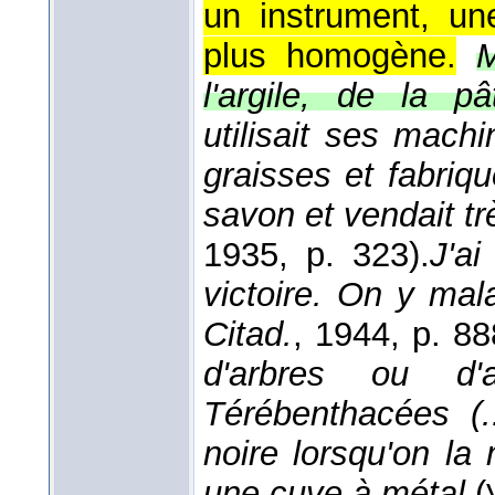
un instrument, un
plus homogène.
M
l'argile, de la pâ
utilisait ses mach
graisses et fabriqu
savon et vendait tr
1935
, p. 323).
J'ai
victoire. On y mala
Citad.
, 1944
, p. 88
d'arbres ou d'
Térébenthacées (..
noire lorsqu'on la
une cuve à métal
(