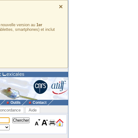
×
e nouvelle version au
1er
ablettes, smartphones) et inclut
Outils
Contact
oncordance
Aide