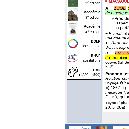
MACAQU
e
9
édition
A. −
ZOOL.
Académie
de macaque
e
8
édition
Près de
l'aspect
Académie
sa port
e
4
édition
−
P. anal.
et
une gueule d
BDLP
♦
Rare au
Francophonie
Saph
Daudet,
B. −
ENTOM
BHVF
s'introduisa
attestations
couvert
[
s
]
de
p. 2).
DMF
Prononc. et
(1330 - 1500)
Relation cu
voyage fait 
b)
1867 fig.
macaque (Hi
), qui
Fried.
«cynocéphal
20, p. 88a).