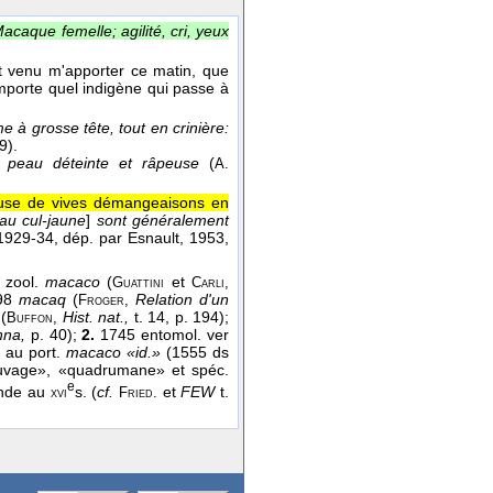
acaque femelle; agilité, cri, yeux
t venu m'apporter ce matin, que
'importe quel indigène qui passe à
 à grosse tête, tout en crinière:
9).
e à peau déteinte et râpeuse
(
A.
cause de vives démangeaisons en
eau cul-jaune
]
sont généralement
1929-34
, dép. par Esnault, 1953,
 zool.
macaco
(
et
Guattini
Carli,
698
macaq
(
Relation d'un
Froger,
e
(
Hist. nat.,
t. 14, p. 194);
Buffon,
onna,
p. 40);
2.
1745 entomol. ver
 au port.
macaco «id.»
(1555 ds
sauvage», «quadrumane» et spéc.
e
onde au
s. (
cf.
et
FEW
t.
xvi
Fried.