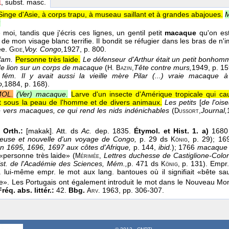
E
, subst. masc.
Singe d'Asie, à corps trapu, à museau saillant et à grandes abajoues.
M
:
 moi, tandis que j'écris ces lignes, un gentil petit
macaque
qu'on es
 de mon visage blanc terrifie. Il bondit se réfugier dans les bras de n
ée.
Voy. Congo,
1927
, p. 800.
Gide,
fam.
Personne très laide.
Le défenseur d'Arthur était un petit bonhomme
e lion sur un corps de macaque
(
Tête contre murs,
1949
, p. 15
H. Bazin,
 fém.
Il y avait aussi la vieille mère Pilar (...) vraie macaqu
o,
1884
, p. 168).
OL.
(Ver) macaque.
Larve d'un insecte d'Amérique tropicale qui 
nt sous la peau de l'homme et de divers animaux.
Les petits
[
de l'ois
 vers macaques, ce qui rend les nids indénichables
(
Journal,
Dussort,
 Orth.:
[makak]. Att. ds
Ac.
dep. 1835.
Étymol. et Hist. 1. a)
1680
rieuse et nouvelle d'un voyage de Congo,
p. 29 ds
,
p. 29); 1
König
en 1695, 1696, 1697 aux côtes d'Afrique,
p. 144,
ibid.
); 1766
macaqu
 «personne très laide» (
Lettres duchesse de Castiglione-Col
Mérimée,
st. de l'Académie des Sciences, Mém.,
p. 471 ds
p. 131). Empr.
König,
 a lui-même empr. le mot aux lang. bantoues où il signifiait «bête 
e». Les Portugais ont également introduit le mot dans le Nouveau M
Fréq. abs. littér.:
42.
Bbg.
1963, pp. 306-307.
Arv.