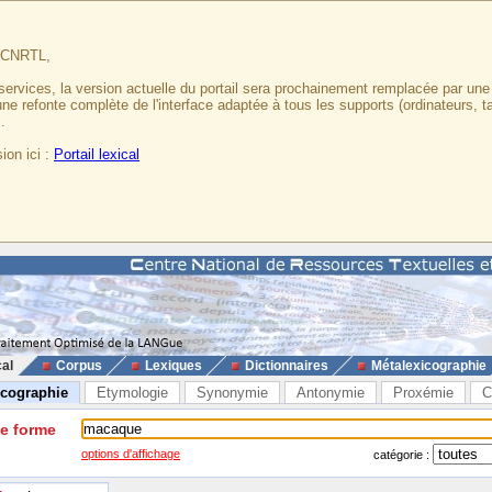
u CNRTL,
services, la version actuelle du portail sera prochainement remplacée par un
 une refonte complète de l'interface adaptée à tous les supports (ordinateurs, t
.
ion ici :
Portail lexical
cal
Corpus
Lexiques
Dictionnaires
Métalexicographie
icographie
Etymologie
Synonymie
Antonymie
Proxémie
C
ne forme
options d'affichage
catégorie :