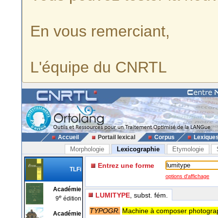
En vous remerciant,
L'équipe du CNRTL
Accueil
Portail lexical
Corpus
Lexique
Morphologie
Lexicographie
Etymologie
Entrez une forme
TLFi
options d'affichage
Académie
LUMITYPE
, subst. fém.
e
9
édition
TYPOGR.
Machine à composer photograp
Académie