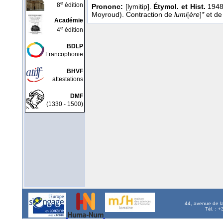
e
8
édition
Prononc:
[lymitip].
Étymol. et Hist.
1948
Moyroud). Contraction de
lumi
[
ère
]
*
et de 
Académie
e
4
édition
BDLP
Francophonie
BHVF
attestations
DMF
(1330 - 1500)
44, avenue de l
Tél. : 