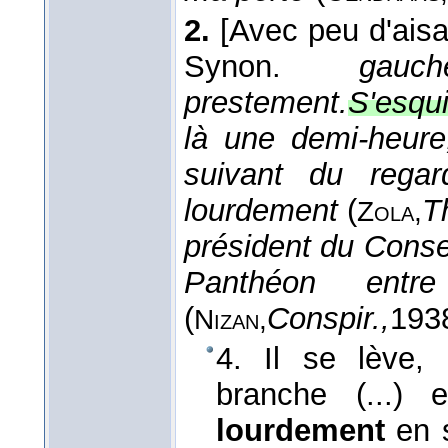
2.
[Avec peu d'aisa
Synon.
gauch
prestement.
S'esqui
là une demi-heure
suivant du regar
lourdement
(
T
Zola,
président du Conse
Panthéon ent
(
Conspir.,
193
Nizan,
4. Il se lève,
branche (...) 
lourdement
en s