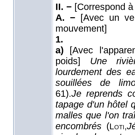
II. −
[Correspond 
A. −
[Avec un ve
mouvement]
1.
a)
[Avec l'appar
poids]
Une riviè
lourdement des e
souillées de lim
61).
Je reprends c
tapage d'un hôtel q
malles que l'on tr
encombrés
(
J
Loti,