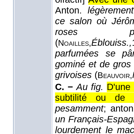
Anton.
légèrement
ce salon où Jérôme
roses parf
(
Éblouiss.,
Noailles,
parfumées se pâm
gominé et de gros r
grivoises
(
Beauvoir,
C. −
Au fig.
D'une 
subtilité ou de se
pesamment
; anto
un Français-Espagn
lourdement le ma