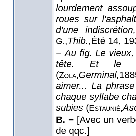
lourdement assoup
roues sur l'asphal
d'une indiscrétio
Thib.,
Été 14
, 19
G.,
−
Au fig.
Le vieux,
tête. Et le s
(
Germinal,
188
Zola,
aimer... La phras
chaque syllabe ch
subies
(
As
Estaunié,
B. −
[Avec un verb
de qqc.]