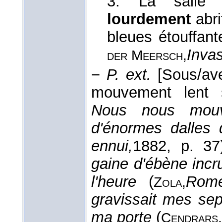
3. La salle 
lourdement
abri
bleues étouffant
Invas
der Meersch,
−
P. ext.
[Sous/ave
mouvement lent 
Nous nous mouvo
d'énormes dalles 
ennui,
1882
, p. 37
gaine d'ébène incr
l'heure
(
Rom
Zola,
gravissait mes se
ma porte
(
Cendrars,