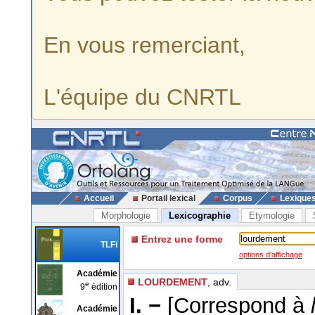
En vous remerciant,
L'équipe du CNRTL
Accueil
Portail lexical
Corpus
Lexique
Morphologie
Lexicographie
Etymologie
Entrez une forme
TLFi
options d'affichage
Académie
LOURDEMENT
, adv.
e
9
édition
I. −
[Correspond à
Académie