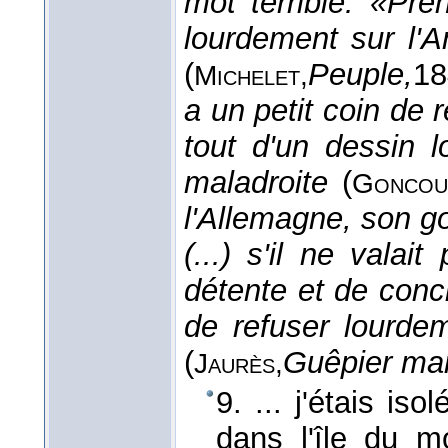
mot terrible: «Pr
lourdement sur l'
(
Peuple,
18
Michelet,
a un petit coin de 
tout d'un dessin 
maladroite
(
Goncou
l'Allemagne, son 
(...) s'il ne vala
détente et de conc
de refuser lourde
(
Guêpier mar
Jaurès,
9. ... j'étais is
dans l'île du m