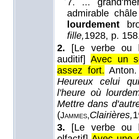
7. ... grand'mè
admirable châle
lourdement
bro
fille,
1928
, p. 158
2.
[Le verbe ou 
auditif]
Avec un so
assez fort.
Anton
Heureux celui qu
l'heure où lourde
Mettre dans d'autr
(
Clairières,
1
Jammes,
3.
[Le verbe ou 
olfactif]
Avec une o