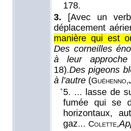
178.
3.
[Avec un verb
déplacement aérie
manière qui est o
Des corneilles éno
à leur approche
18).
Des pigeons bl
à l'autre
(
Guéhenno,
5. ... lasse de 
fumée qui se d
horizontaux, au
gaz...
Ap
Colette,