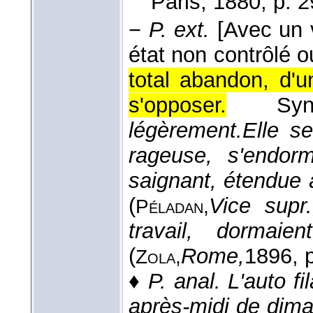
Paris
, 1880
, p. 
−
P. ext.
[Avec un 
état non contrôlé o
total abandon, d'
s'opposer.
S
légèrement.
Elle s
rageuse, s'endor
saignant, étendue à
(
Vice supr.
Péladan,
travail, dormaie
(
Rome,
1896
, 
Zola,
♦
P. anal.
L'auto fi
après-midi de diman