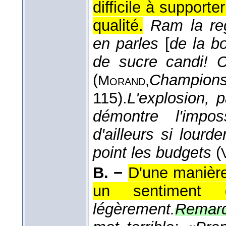
difficile à support
qualité.
Ram la reg
en parles
[
de la b
de sucre candi! C
(
Champi
Morand,
115).
L'explosion, p
démontre l'impo
d'ailleurs si lour
point les budgets
(
B. −
D'une manière
un sentiment g
légèrement.
Remarq