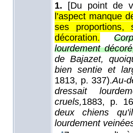
1.
[Du point de v
l'aspect manque de
ses proportions,
décoration.
Cor
lourdement décoré;
de Bajazet, quoiq
bien sentie et la
1813
, p. 337).
Au-de
dressait lourdem
cruels,
1883
, p. 16
deux chiens qu'
lourdement veinée