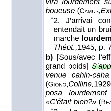
vira lourdement su
boueuse
(
Exi
Camus,
2. J'arrivai co
entendait un bru
marche
lourdem
Théot.,
1945
, p. 
b)
[Sous/avec l'e
grand poids]
S'app
venue cahin-caha
(
Colline,
1929
Giono,
posa lourdement 
«C'était bien?»
(
Bea