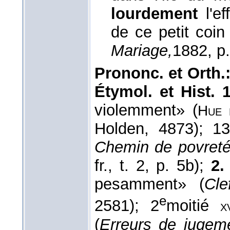
lourdement
l'ef
de ce petit coin 
Mariage,
1882
, p
Prononc. et Orth.
Étymol. et Hist. 1
violemment» (
Hue 
Holden, 4873); 13
Chemin de povret
fr., t. 2, p. 5b);
2
pesamment» (
Cle
e
2581); 2
moitié
x
(
Erreurs de jugem