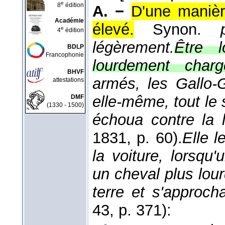
e
8
édition
A. −
D'une manièr
Académie
élevé.
Synon.
e
4
édition
légèrement.
Être l
BDLP
Francophonie
lourdement charg
BHVF
armés, les Gallo-
attestations
elle-même, tout le 
DMF
(1330 - 1500)
échoua contre la 
1831
, p. 60).
Elle l
la voiture, lorsqu
un cheval plus lour
terre et s'approch
43
, p. 371):