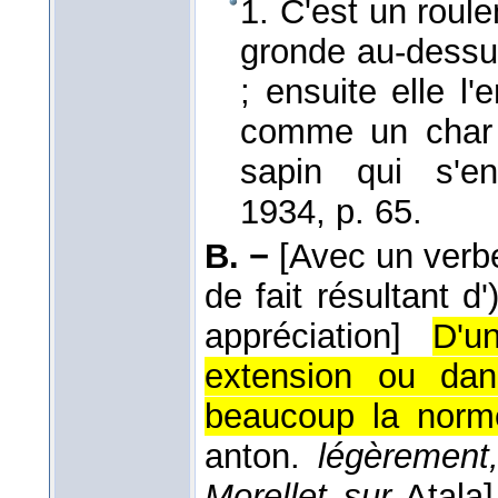
1. C'est un roule
gronde au-dessu
; ensuite elle l
comme un cha
sapin qui s'en
1934
, p. 65.
B. −
[Avec un verbe
de fait résultant d
appréciation]
D'u
extension ou da
beaucoup la norm
anton.
légèrement
Morellet sur
Atala