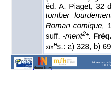
éd. A. Piaget, 32
tomber lourdemen
Roman comique,
2
suff.
-ment
*.
Fréq.
e
s.: a) 328, b) 6
xix
44, avenue de l
Tél. : 