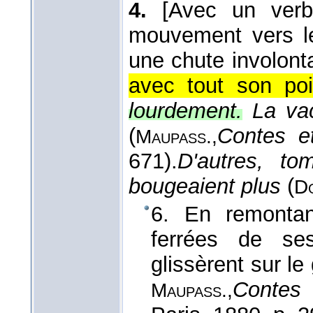
4.
[Avec un verb
mouvement vers le
une chute involonta
avec tout son poi
lourdement.
La va
(
Contes e
Maupass.,
671).
D'autres, t
bougeaient plus
(
D
6. En remontant
ferrées de se
glissèrent sur le 
Contes 
Maupass.,