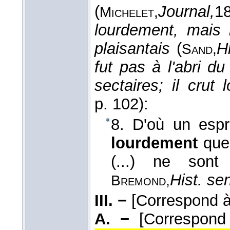
(
Journal,
1
Michelet,
lourdement, mais 
plaisantais
(
Hi
Sand,
fut pas à l'abri d
sectaires; il crut
p. 102):
8. D'où un espr
lourdement
que 
(...) ne sont 
Hist. sen
Bremond,
III. −
[Correspond 
A. −
[Correspon