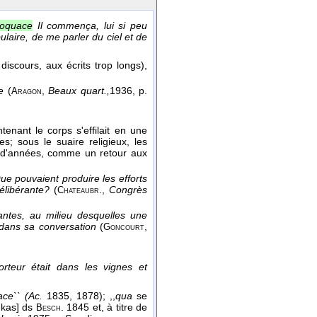
loquace
Il commença, lui si peu
laire, de me parler du ciel et de
discours, aux écrits trop longs),
ue
(
,
Beaux quart.,
1936
, p.
Aragon
enant le corps s'effilait en une
s; sous le suaire religieux, les
l d'années, comme un retour aux
ue pouvaient produire les efforts
délibérante?
(
.
,
Congrès
Chateaubr
gantes, au milieu desquelles une
dans sa conversation
(
,
Goncourt
teur était dans les vignes et
ace`` (Ac.
1835, 1878); ,,
qua
se
-kas] ds
. 1845 et, à titre de
Besch