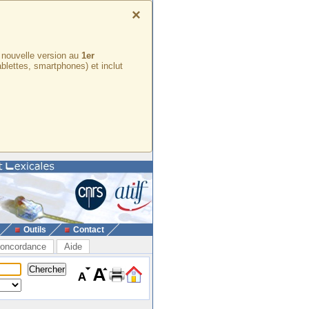
×
e nouvelle version au
1er
ablettes, smartphones) et inclut
Outils
Contact
oncordance
Aide