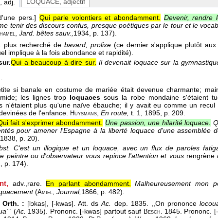
LOQUACE
, adjectif
, adj.
d'une pers.]
Qui parle volontiers et abondamment.
Devenir, rendre 
e tenir des discours confus, presque poétiques par le tour et le vocabu
,
Jard. bêtes sauv.,
1934
, p. 137).
hamel
. plus recherché de
bavard, prolixe
(ce dernier s'applique plutôt aux 
uel implique à la fois abondance et rapidité).
ur.
Qui a beaucoup à dire sur.
Il devenait loquace sur la gymnastiq
:
petite si banale en costume de mariée était devenue charmante; maint
imide; les lignes trop
loquaces
sous la robe mondaine s'étaient tue
s n'étaient plus qu'une naïve ébauche; il y avait eu comme un recu
devinées de l'enfance.
,
En route,
t. 1
, 1895
, p. 209.
Huysmans
Qui fait s'exprimer abondamment.
Une passion, une hilarité loquace.
Q
entés pour amener l'Espagne à la liberté loquace d'une assemblée 
 1838
, p. 20).
bst.
C'est un illogique et un loquace, avec un flux de paroles fati
e peintre ou d'observateur vous repince l'attention et vous
rengrène
2
, p. 174).
nt,
adv.,
rare.
En parlant abondamment.
Malheureusement mon por
loquacement
(
,
Journal,
1866
, p. 482).
Amiel
 Orth. :
[lɔkas], [-kwas]. Att. ds
Ac.
dep. 1835. ,,On prononce
locou
ua
`` (
Ac.
1935). Prononc. [-kwas] partout sauf
. 1845. Prononc. [
Besch