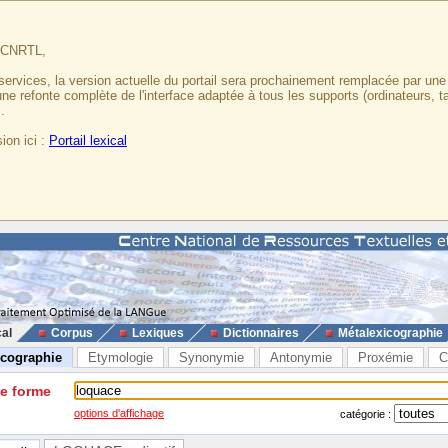
u CNRTL,
services, la version actuelle du portail sera prochainement remplacée par un
 une refonte complète de l'interface adaptée à tous les supports (ordinateurs, t
.
ion ici :
Portail lexical
cal
Corpus
Lexiques
Dictionnaires
Métalexicographie
icographie
Etymologie
Synonymie
Antonymie
Proxémie
C
ne forme
options d'affichage
catégorie :