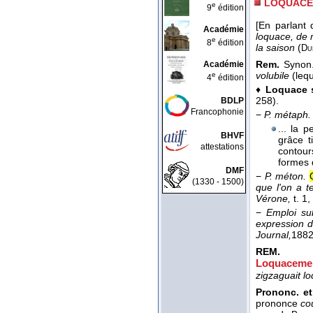
LOQUACE
e
9
édition
[En parlant 
Académie
loquace, de m
e
8
édition
la saison
(
Du
Rem.
Synon
Académie
volubile
(leq
e
4
édition
♦
Loquace s
258).
BDLP
Francophonie
−
P. métaph. 
... la 
BHVF
grâce t
attestations
contour
formes 
DMF
−
P. méton.
(1330 - 1500)
que l'on a t
Vérone,
t. 1
,
−
Emploi su
expression d
Journal,
188
REM.
Loquaceme
zigzaguait 
Prononc. et
prononce
co