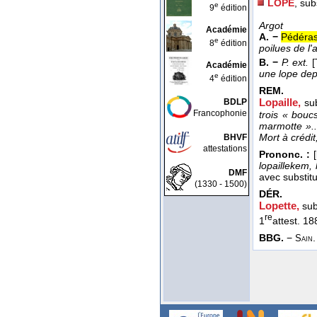
LOPE
, sub
e
9
édition
Argot
Académie
A. −
Pédéras
e
8
édition
poilues de l'
B. −
P. ext.
Académie
une lope depu
e
4
édition
REM.
Lopaille,
BDLP
su
Francophonie
trois « bouc
marmotte »...
Mort à crédit
BHVF
attestations
Prononc. :
lopaillekem, 
DMF
avec substitu
(1330 - 1500)
DÉR.
Lopette,
sub
re
1
attest. 18
BBG.
−
Sain