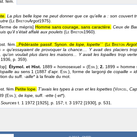
st. fém.
te.
La plus belle lope ne peut donner que ce qu'elle a : son couvert t
autre
(
Argot
1975
).
Le
Breton
[Terme de mépris]
Homme sans courage, sans caractère.
Ceux de Bar
is qu'il s'était affalé aux poulets
(
1960
).
Le
Breton
bst. fém.
,,Pédéraste passif. Synon. de
lope, lopette``
(
Argo
Le
Breton
s » qu'essayaient de provoquer la chance.... Y avait des placiers tro
 qu'on voulait plus dans les maisons... Y avait les lopailles trop vert
,
1936
, p. 359).
[lɔp].
Étymol. et Hist.
1889 « homosexuel » (
.);
2.
1899 « homme 
Esn
lopaille
au sens 1 (1887 d'apr.
), forme de largonji de
copaille « i
Esn.
tion du suff.
-aille
* à la finale du mot.
st. fém.
Petite lope.
T'avais les types à cran et les lopettes
(
,
Cap
Vercel
89 (
); de
lope,
suff.
-ette
(
-et
*).
Esn.
.
Sources
t. 1 1972 [1925], p. 157; t. 3 1972 [1930], p. 531.