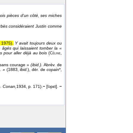
rois pièces d'un côté, ses miches
bès considéraient Justin comme
t
1975
).
Y avait toujours deux ou
p âgés qui laissaient tomber la «
es pour aller déjà au bois
(
,
Céline
sans courage »
(ibid.).
Abrév. de
d. »
(1883,
ibid.
), dér. de
copain
*,
. Conan,
1934
, p. 171).
−
[lɔpεt].
−