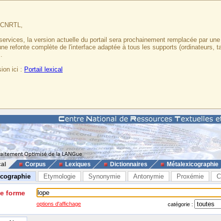
u CNRTL,
services, la version actuelle du portail sera prochainement remplacée par un
 une refonte complète de l'interface adaptée à tous les supports (ordinateurs, t
.
ion ici :
Portail lexical
cal
Corpus
Lexiques
Dictionnaires
Métalexicographie
icographie
Etymologie
Synonymie
Antonymie
Proxémie
C
ne forme
options d'affichage
catégorie :