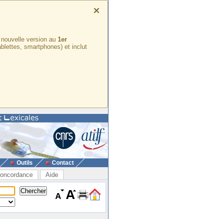
×
e nouvelle version au
1er
ablettes, smartphones) et inclut
Outils
Contact
oncordance
Aide