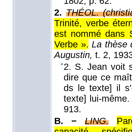
1802
, p. 62.
2.
THÉOL. (christi
Trinité, verbe éte
est nommé dans St
Verbe ».
La thèse 
Augustin,
t. 2
, 193
2. S. Jean voit s
dire que ce maît
ds le texte] il s
texte] lui-même
913.
B. −
LING.
Pa
capacité, spéci