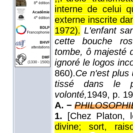
e
8
édition
interne de celui q
Académie
externe inscrite da
e
4
édition
1972
).
L'enfant sa
BDLP
Francophonie
cette bouche ros
BHVF
attestations
tombe, ô majesté de
DMF
ignoré le logos in
(1330 - 1500)
860).
Ce n'est plus 
tissé dans le 
volonté,
1949
, p. 19
A. −
PHILOSOPHI
1.
[Chez Platon, l
divine; sort, rais