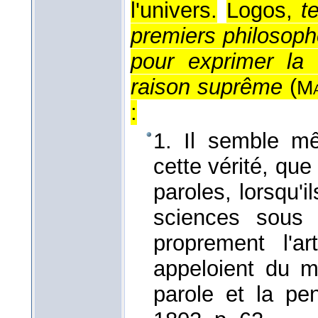
l'univers.
Logos,
t
premiers philosop
pour exprimer la 
raison suprême
(
Ma
:
1. Il semble m
cette vérité, qu
paroles, lorsqu'
sciences sou
proprement l'a
appeloient du
parole et la p