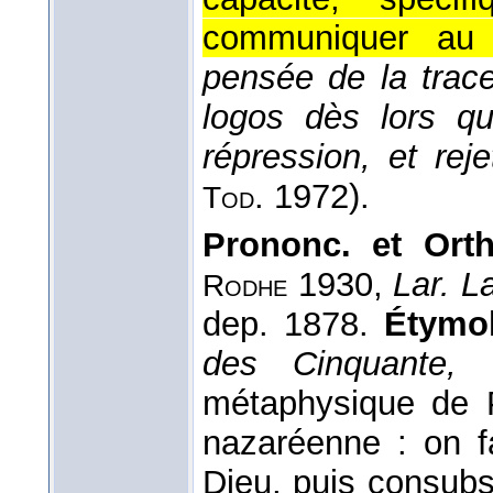
communiquer au
pensée de la trac
logos dès lors qu
répression, et rej
. 1972
).
Tod
Prononc. et Ort
1930,
Lar. La
Rodhe
dep. 1878.
Étymol
des Cinquante,
métaphysique de 
nazaréenne : on f
Dieu, puis consubs