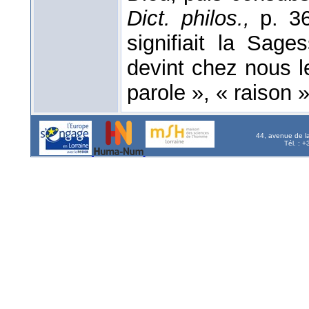
Dict. philos.,
p. 3
signifiait la Sage
devint chez nous le
parole », « raison 
44, avenue de l
Tél. : 