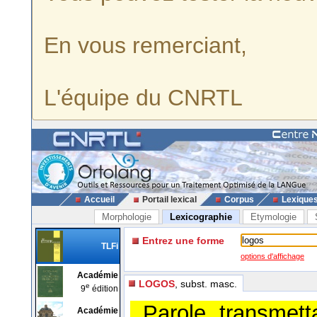
En vous remerciant,
L'équipe du CNRTL
Accueil
Portail lexical
Corpus
Lexique
Morphologie
Lexicographie
Etymologie
Entrez une forme
TLFi
options d'affichage
Académie
LOGOS
, subst. masc.
e
9
édition
,,Parole transmet
Académie