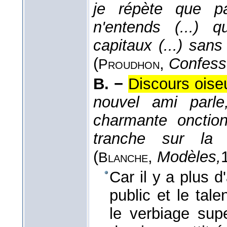
je répète que pa
n'entends (...) 
capitaux (...) sa
(
,
Confess.
Proudhon
B. −
Discours oise
nouvel ami parle
charmante onction
tranche sur la 
(
,
Modèles,
Blanche
Car il y a plus d
public et le tale
le verbiage supe