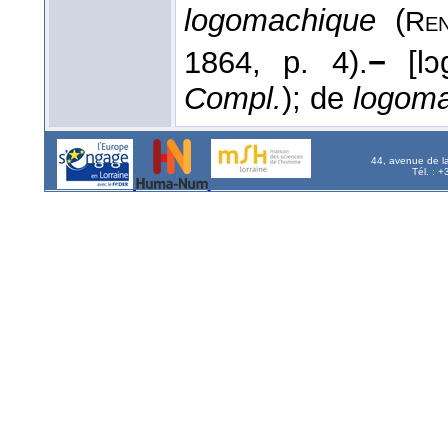
logomachique
(
Ren
1864
, p. 4).
−
[l
Compl.
); de
logom
44, avenue de l
Tél. : 