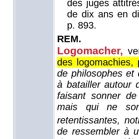
des juges attitr
de dix ans en d
p. 893.
REM.
Logomacher,
ve
des logomachies, p
de philosophes et 
à batailler autou
faisant sonner de
mais qui ne son
retentissantes, no
de ressembler à 