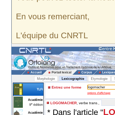
En vous remerciant,
L'équipe du CNRTL
Accueil
Portail lexical
Corpus
Lexique
Morphologie
Lexicographie
Etymologie
Entrez une forme
TLFi
options d'affichage
Académie
LOGOMACHER
, verbe trans.,
e
9
édition
LO
* Dans l'article "
Académie