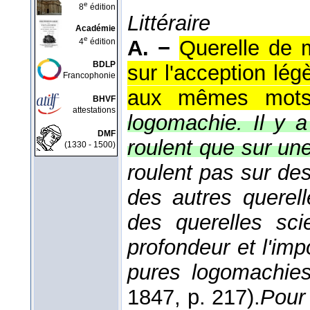
e
8
édition
Littéraire
Académie
e
A. −
Querelle de m
4
édition
BDLP
sur l'acception lég
Francophonie
aux mêmes mots
BHVF
attestations
logomachie. Il y 
DMF
roulent que sur un
(1330 - 1500)
roulent pas sur des
des autres querell
des querelles sci
profondeur et l'im
pures logomachi
1847
, p. 217).
Pour 