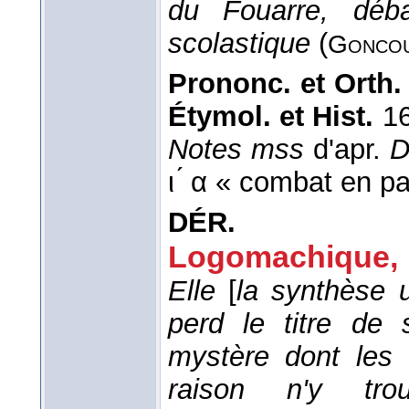
du Fouarre, déb
scolastique
(
Gonco
Prononc. et Orth.
Étymol. et Hist.
16
Notes mss
d'apr.
ι ́ α « combat en p
DÉR.
Logomachique,
Elle
[
la synthèse u
perd le titre de
mystère dont les t
raison n'y tr