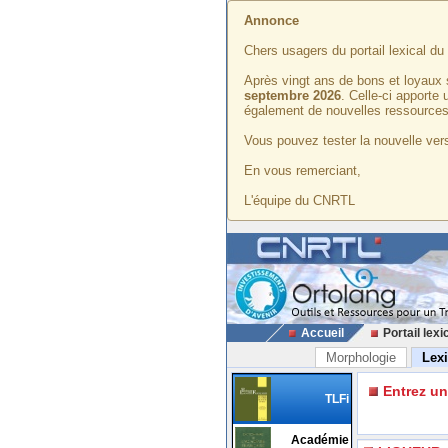
Annonce
Chers usagers du portail lexical d
Après vingt ans de bons et loyaux 
septembre 2026
. Celle-ci apporte
également de nouvelles ressources
Vous pouvez tester la nouvelle vers
En vous remerciant,
L'équipe du CNRTL
Accueil
Portail lexi
Morphologie
Lex
Entrez u
TLFi
Académie