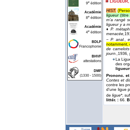
LIGUEUR,
e
9
édition
HIST.
(Perso
Académie
ligueur
(titr
e
8
édition
m'a rangé s
ligueur y a 
Académie
♦
P. métaph
e
4
édition
menacée,
19
−
P. anal., 
BDLP
notamment, o
Francophonie
de camelots 
journ.,
1936
,
BHVF
La Ligu
attestations
des org
ligueu
DMF
Prononc. et
(1330 - 1500)
Contes et di
contre les pr
d'une ligue p
de
ligue
*; su
littér. :
66.
B