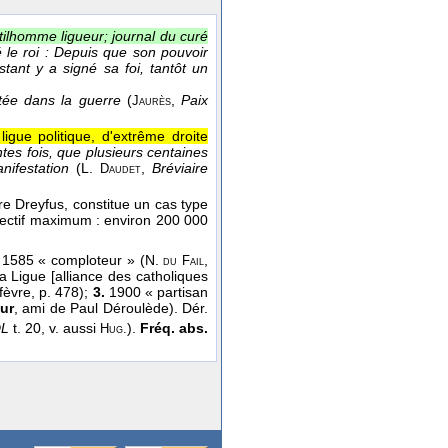
ilhomme ligueur; journal du curé
té le roi : Depuis que son pouvoir
stant y a signé sa foi, tantôt un
jetée dans la guerre
(
,
Paix
Jaurès
 ligue politique, d'extrême droite
ntes fois, que plusieurs centaines
anifestation
(
L.
,
Bréviaire
Daudet
re Dreyfus, constitue un cas type
ffectif maximum : environ 200 000
.
1585 « comploteur » (N.
,
du
Fail
 Ligue [alliance des catholiques
fèvre, p. 478);
3.
1900 « partisan
ur
, ami de Paul Déroulède). Dér.
DL
t. 20, v. aussi
).
Fréq. abs.
Hug.