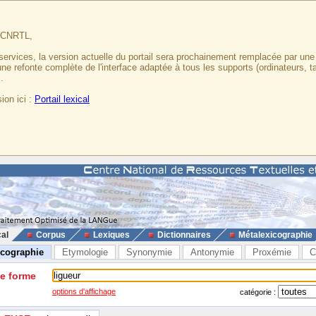
u CNRTL,
services, la version actuelle du portail sera prochainement remplacée par un
 une refonte complète de l'interface adaptée à tous les supports (ordinateurs, t
.
ion ici :
Portail lexical
cal
Corpus
Lexiques
Dictionnaires
Métalexicographie
icographie
Etymologie
Synonymie
Antonymie
Proxémie
C
ne forme
options d'affichage
catégorie :