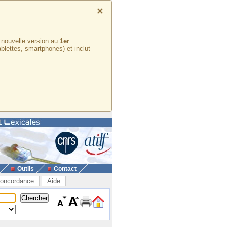
×
e nouvelle version au
1er
ablettes, smartphones) et inclut
Outils
Contact
oncordance
Aide