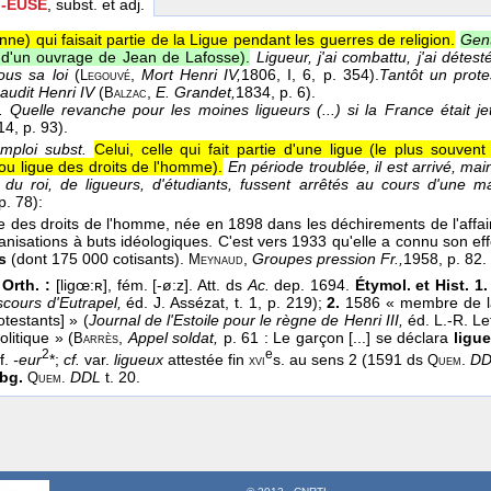
 -EUSE
, subst. et adj.
nne) qui faisait partie de la Ligue pendant les guerres de religion.
Gent
e d'un ouvrage de Jean de Lafosse).
Ligueur, j'ai combattu, j'ai détes
ous sa loi
(
,
Mort Henri IV,
1806
, I, 6, p. 354).
Tantôt un prote
Legouvé
maudit Henri IV
(
,
E. Grandet,
1834
, p. 6).
Balzac
.
Quelle revanche pour les moines ligueurs (...) si la France était 
14
, p. 93).
emploi subst.
Celui, celle qui fait partie d'une ligue (le plus souvent
u ligue des droits de l'homme).
En période troublée, il est arrivé, mai
du roi, de ligueurs, d'étudiants, fussent arrêtés au cours d'une m
 p. 78):
e des droits de l'homme, née en 1898 dans les déchirements de l'affai
anisations à buts idéologiques. C'est vers 1933 qu'elle a connu son e
rs
(dont 175 000 cotisants).
,
Groupes pression Fr.,
1958
, p. 82.
Meynaud
 Orth. :
[ligœ:ʀ], fém. [-ø:z]. Att. ds
Ac.
dep. 1694.
Étymol. et Hist. 1
scours d'Eutrapel,
éd. J. Assézat, t. 1, p. 219);
2.
1586 « membre de la
otestants] » (
Journal de l'Estoile pour le règne de Henri III,
éd. L.-R. Le
olitique » (
,
Appel soldat,
p. 61 : Le garçon [...] se déclara
ligue
Barrès
2
e
ff.
-eur
*;
cf.
var.
ligueux
attestée fin
s. au sens 2 (1591 ds
.
D
xvi
Quem
bg.
DDL
t. 20.
Quem.