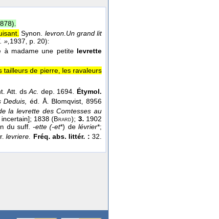
1878
).
uisant.
Synon.
levron.
Un grand lit
. »,
1937
, p. 20):
nné à madame une petite
levrette
tailleurs de pierre, les ravaleurs
nt. Att. ds
Ac.
dep. 1694.
Étymol.
 Deduis,
éd. Å. Blomqvist, 8956
 de la levrette des Comtesses au
incertain]; 1838 (
);
3.
1902
Brard
n du suff.
-ette (-et
*) de
lévrier
*;
fr.
levriere.
Fréq. abs. littér. :
32.