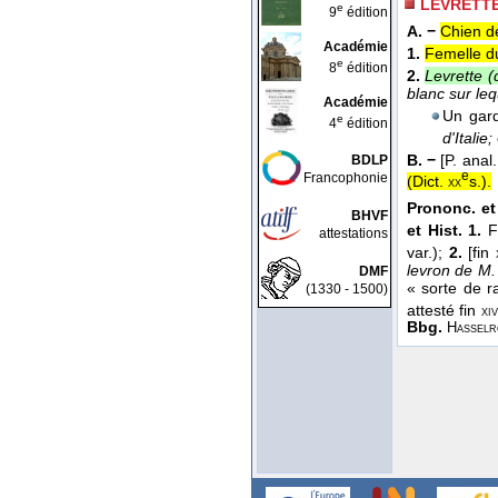
LEVRETT
e
9
édition
A. −
Chien de
Académie
1.
Femelle du 
e
8
édition
2.
Levrette (d
blanc sur le
Académie
Un gard
e
4
édition
d'Italie;
B. −
[P. anal
BDLP
e
Francophonie
(
Dict.
s.
).
xx
Prononc. et
BHVF
et Hist. 1.
F
attestations
var.);
2.
[fin
levron de M
DMF
« sorte de r
(1330 - 1500)
attesté fin
xiv
Bbg.
Hasselr