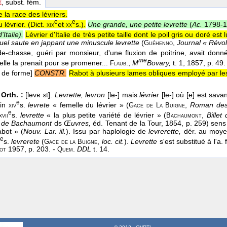
E
, subst. fém.
 la race des lévriers.
e
e
lévrier. (
Dict.
et
s.
).
Une grande, une petite levrette
(
Ac.
1798-
xix
xx
'Italie).
Lévrier d'Italie de très petite taille dont le poil gris ou doré est l
quel saute en jappant une minuscule levrette
(
,
Journal « Révol
Guéhenno
e-chasse, guéri par monsieur, d'une fluxion de poitrine, avait do
me
elle la prenait pour se promener...
.
,
M
Bovary,
t. 1
, 1857
, p. 49.
Flaub
. de forme]
CONSTR.
Rabot à plusieurs lames obliques employé par les 
 Orth. :
[ləvʀ εt].
Levrette, levron
[lə-] mais
lévrier
[le-] où [e] est sava
e
in
s.
levrete
« femelle du lévrier » (
,
Roman des
xiv
Gace de
La
Buigne
e
s.
levrette
« la plus petite variété de lévrier » (
,
Billet
xvii
Bachaumont
. de Bachaumont
ds
Œuvres,
éd. Tenant de la Tour, 1854, p. 259) sens 
abot » (
Nouv. Lar. ill.
). Issu par haplologie de
levrerette,
dér. au moye
e
s.
levrerete
(
,
loc. cit.
).
Levrette
s'est substitué à l'a. 
Gace de la
Buigne
1957, p. 203. -
.
DDL
t. 14.
ot
Quem