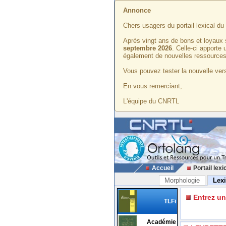
Annonce
Chers usagers du portail lexical d
Après vingt ans de bons et loyaux 
septembre 2026
. Celle-ci apporte
également de nouvelles ressources
Vous pouvez tester la nouvelle vers
En vous remerciant,
L'équipe du CNRTL
Accueil
Portail lexi
Morphologie
Lex
Entrez u
TLFi
Académie