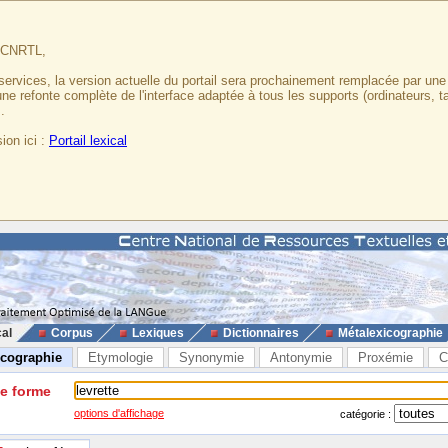
u CNRTL,
services, la version actuelle du portail sera prochainement remplacée par un
 une refonte complète de l'interface adaptée à tous les supports (ordinateurs, t
.
ion ici :
Portail lexical
cal
Corpus
Lexiques
Dictionnaires
Métalexicographie
icographie
Etymologie
Synonymie
Antonymie
Proxémie
C
ne forme
options d'affichage
catégorie :