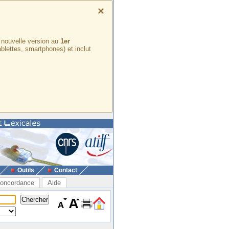
×
e nouvelle version au
1er
ablettes, smartphones) et inclut
Outils
Contact
oncordance
Aide