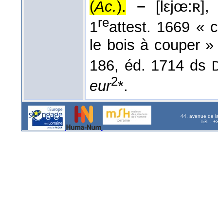
(
Ac.
).
−
[lεjœ:ʀ],
re
1
attest. 1669 « c
le bois à couper » 
186, éd. 1714 ds
2
eur
*.
44, avenue de l
Tél. : 