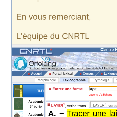
En vous remerciant,
L'équipe du CNRTL
Accueil
Portail lexical
Corpus
Lexique
Morphologie
Lexicographie
Etymologie
Entrez une forme
TLFi
options d'affichage
Académie
2
1
LAYER
, verb
LAYER
, verbe trans.
e
9
édition
A. −
Tracer une la
Académie