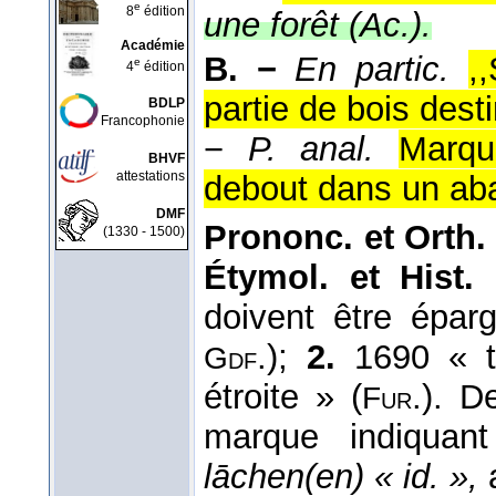
e
8
édition
une forêt (
Ac.
).
Académie
B. −
En partic.
,
e
4
édition
partie de bois dest
BDLP
Francophonie
−
P. anal.
Marqu
BHVF
attestations
debout dans un abat
DMF
Prononc. et Orth.
(1330 - 1500)
Étymol. et Hist.
doivent être épa
.);
2.
1690 « t
Gdf
étroite » (
.). De
Fur
marque indiquan
lāchen(en) « id. »,