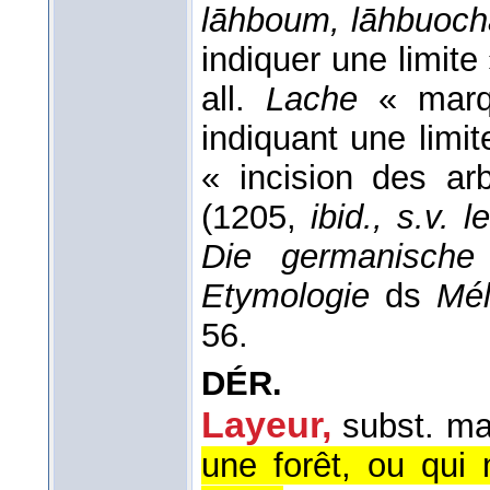
lāhboum, lāhbuoc
indiquer une limite
all.
Lache
« marq
indiquant une limit
« incision des a
(1205,
ibid., s.v. 
Die germanische
Etymologie
ds
Mél
56.
DÉR.
Layeur,
subst. ma
une forêt, ou qui 