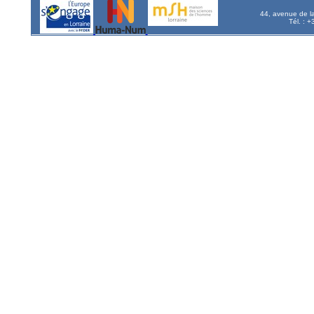
44, avenue de l
Tél. : 