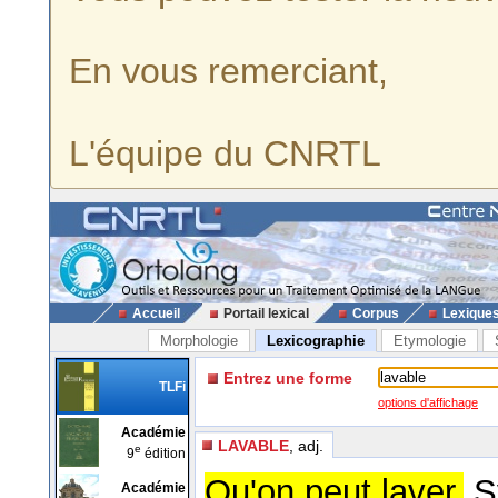
En vous remerciant,
L'équipe du CNRTL
Accueil
Portail lexical
Corpus
Lexique
Morphologie
Lexicographie
Etymologie
Entrez une forme
TLFi
options d'affichage
Académie
LAVABLE
, adj.
e
9
édition
Qu'on peut laver.
S
Académie