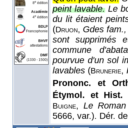
e
8
édition
peint lavable.
Le b
Académie
du lit étaient peint
e
4
édition
(
,
Gdes fam.
BDLP
Druon
Francophonie
sont supprimés e
BHVF
attestations
commune d'abatag
DMF
pourvue d'un sol 
(1330 - 1500)
lavables
(
,
Brunerie
Prononc. et Or
Étymol. et Hist
,
Le Roman
Buigne
5666, var.). Dér. d