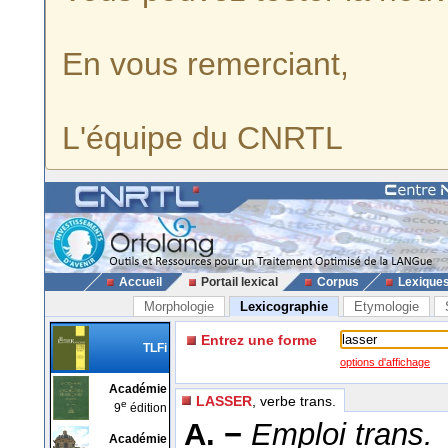
En vous remerciant,
L'équipe du CNRTL
Accueil
Portail lexical
Corpus
Lexique
Morphologie
Lexicographie
Etymologie
Entrez une forme
TLFi
options d'affichage
Académie
LASSER
, verbe trans.
e
9
édition
A. −
Emploi trans.
Académie