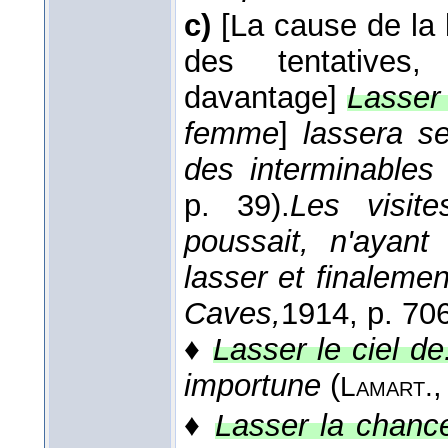
c)
[La cause de la 
des tentatives, 
davantage]
Lasser 
femme
]
lassera s
des interminable
p. 39).
Les visite
poussait, n'ayant
lasser et finalemen
Caves,
1914
, p. 706
♦
Lasser le ciel de
importune
(
Lamart.
♦
Lasser la chance