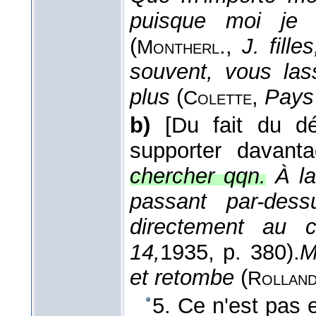
puisque moi je
(
.
,
J. filles
Montherl
souvent, vous la
plus
(
,
Pays
Colette
b)
[Du fait du d
supporter davant
chercher qqn.
À la
passant par-dess
directement au 
14,
1935
, p. 380).
M
et retombe
(
Rollan
5. Ce n'est pas e