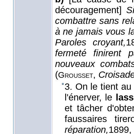
découragement]
S
combattre sans relâ
à ne jamais vous l
Paroles croyant,
1
fermeté finirent 
nouveaux combats,
(
,
Croisade
Grousset
3. On le tient au
l'énerver, le
lass
et tâcher d'obte
faussaires tire
réparation,
1899
,