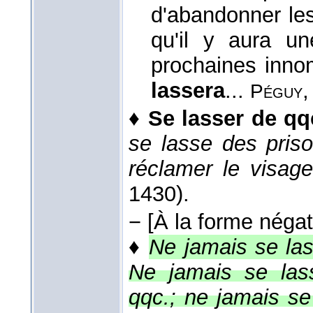
d'abandonner les
qu'il y aura u
prochaines inno
lassera
...
Péguy
♦
Se lasser de qq
se lasse des priso
réclamer le visag
1430).
−
[À la forme négat
♦
Ne jamais se las
Ne jamais se lass
qqc.; ne jamais se