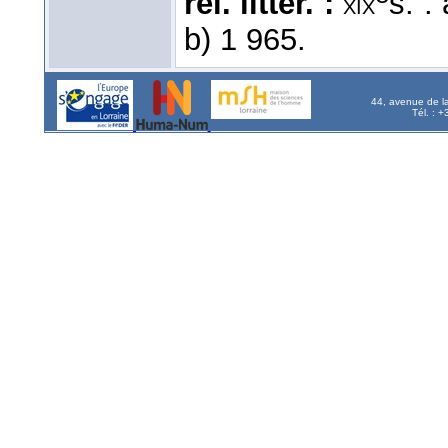
rel. littér. :
s. :
xix
b) 1 965.
44, avenue de l
Tél. : 