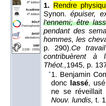
e
8
édition
1.
Rendre physique
Académie
Synon.
épuiser, e
e
4
édition
l'ennemi; être lass
BDLP
Francophonie
pendant des semai
BHVF
hommes, les chev
attestations
p. 290).
Ce travai
DMF
(1330 - 1500)
contribuèrent à
Théot.,
1945
, p. 137
1. Benjamin Con
donc
lassé
, usé
ne se réveillai
Nouv. lundis,
t. 1