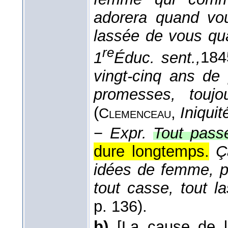
adorera quand vou
lassée de vous qu
re
1
Éduc. sent.,
184
vingt-cinq ans de
promesses, toujo
(
,
Iniquit
Clemenceau
−
Expr.
Tout passe
dure longtemps.
Ç
idées de femme, p
tout casse, tout 
p. 136).
b)
[La cause de l