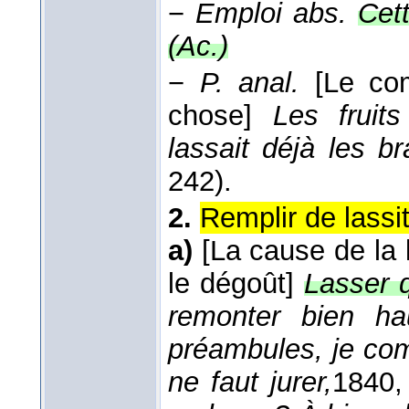
−
Emploi abs.
Cet
(
Ac.
)
−
P. anal.
[Le co
chose]
Les fruits
lassait déjà les 
242).
2.
Remplir de lassi
a)
[La cause de la 
le dégoût]
Lasser q
remonter bien ha
préambules, je com
ne faut jurer,
1840
,