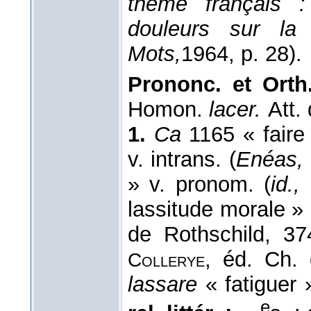
thème français :
douleurs sur l
Mots,
1964
, p. 28).
Prononc. et Orth
Homon.
lacer.
Att.
1.
Ca
1165 « faire
v. intrans. (
Enéas,
» v. pronom. (
id.,
lassitude morale » 
de Rothschild, 37
, éd. Ch. 
Collerye
lassare
« fatiguer
e