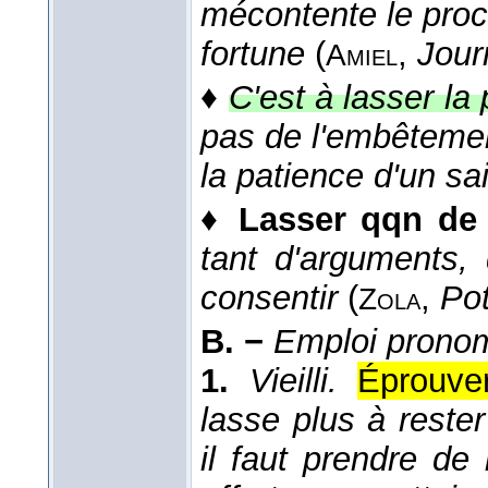
mécontente le proc
fortune
(
,
Jour
Amiel
♦
C'est à lasser la 
pas de l'embêtement
la patience d'un sa
♦
Lasser qqn de
tant d'arguments, 
consentir
(
,
Pot
Zola
B. −
Emploi pronom.
1.
Vieilli.
Éprouve
lasse plus à reste
il faut prendre de 