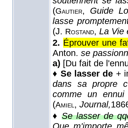
soutiennent se las
(
,
Guide Lo
Gautier
lasse promptement,
(
J.
,
La Vie 
Rostand
2.
Éprouver une fat
Anton.
se passionn
a)
[Du fait de l'enn
♦
Se lasser de
+ i
dans sa propre c
comme un ennui 
(
,
Journal,
186
Amiel
♦
Se lasser de qq
Que m'importe mê