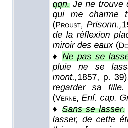
qqn.
Je ne trouve 
qui me charme t
(
,
Prisonn.,
1
Proust
de la réflexion pl
miroir des eaux
(
De
♦
Ne pas se lass
pluie ne se las
mont.,
1857
, p. 39)
regarder sa fille.
(
,
Enf. cap. G
Verne
♦
Sans se lasser.
lasser, de cette é