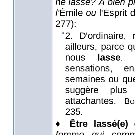
ne lasse? À bien p
l'
Émile
ou
l'Esprit 
277):
2. D'ordinaire,
ailleurs, parce 
nous
lasse
. 
sensations, e
semaines ou que
suggère plus 
attachantes.
Bo
235.
♦
Être lassé(e)
femme qui comm