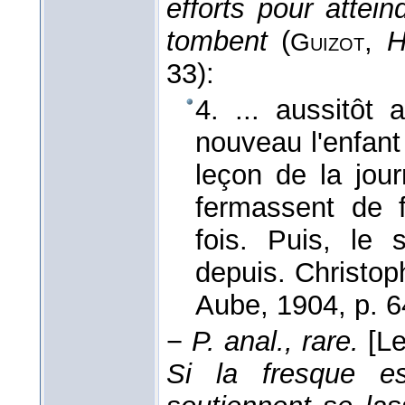
efforts pour attei
tombent
(
,
H
Guizot
33):
4. ... aussitôt 
nouveau l'enfant 
leçon de la jou
fermassent de f
fois. Puis, le 
depuis. Christo
Aube
, 1904
, p. 6
−
P. anal., rare.
[L
Si la fresque es