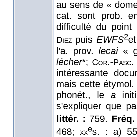
au sens de « dome
cat. sont prob. em
difficulté du poin
2
puis
EWFS
e
Diez
l'a. prov.
lecai
« g
lécher
*;
.-
.
Cor
Pasc
intéressante docu
mais cette étymol. f
phonét., le
a
ini
s'expliquer que p
littér. :
759.
Fréq. 
e
468;
s. : a) 5
xx