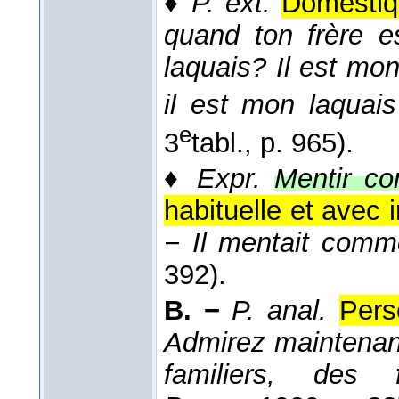
♦
P. ext.
Domestiq
quand ton frère e
laquais? Il est mon
il est mon laquai
e
3
tabl., p. 965).
♦
Expr.
Mentir co
habituelle et avec
− Il mentait com
392).
B. −
P. anal.
Pers
Admirez maintenant 
familiers, des