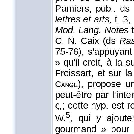
Pamiers, publ. ds
lettres et arts,
t. 3
Mod. Lang. Notes
C. N. Caix (ds
Ras
75-76), s'appuyant
» qu'il croit, à la 
Froissart, et sur l
), propose u
Cange
peut-être par l'inte
ς,; cette hyp. est 
5
W.
, qui y ajoute
gourmand » pour 