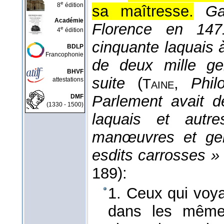
e
8
édition
sa maîtresse.
Ga
Académie
Florence en 147
e
4
édition
cinquante laquais 
BDLP
Francophonie
de deux mille ge
BHVF
suite
(
,
Phil
attestations
Taine
Parlement avait d
DMF
(1330 - 1500)
laquais et autr
manœuvres et gen
esdits carrosses 
189):
1. Ceux qui voyag
dans les mêmes