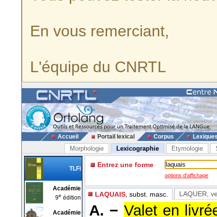
En vous remerciant,
L'équipe du CNRTL
Accueil
Portail lexical
Corpus
Lexique
Morphologie
Lexicographie
Etymologie
Entrez une forme
TLFi
options d'affichage
Académie
LAQUER
, v
LAQUAIS
, subst. masc.
e
9
édition
A. −
Valet en livr
Académie