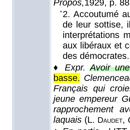
Propos,
1929
, p. 88
2. Accoutumé au
de leur sottise, 
interprétations 
aux libéraux et 
des démocrates
♦
Expr.
Avoir un
basse.
Clemenceau
Français qui croi
jeune empereur Gui
rapprochement a
laquais
(
L.
,
Daudet