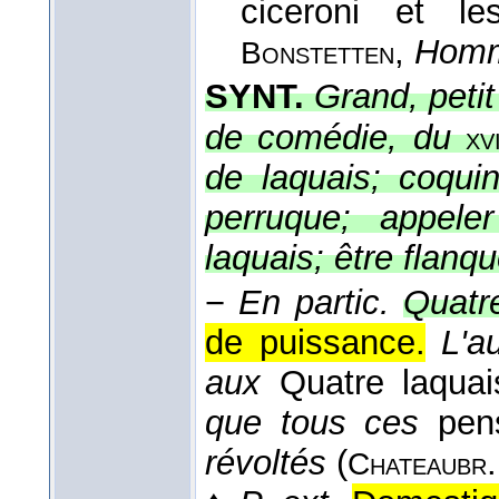
ciceroni et 
,
Homm
Bonstetten
SYNT.
Grand, peti
de comédie, du
xvi
de laquais; coqui
perruque; appele
laquais; être flanq
−
En partic.
Quatre
de puissance.
L'a
aux
Quatre laqua
que tous ces
pen
révoltés
(
.
Chateaubr