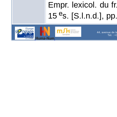
Empr. lexicol. du fr
e
15
s. [S.l.n.d.], p
44, avenue de l
Tél. : 