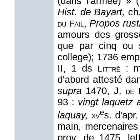
(dans l'armée) » (
Hist. de Bayart,
ch
,
Propos rus
du
Fail
amours des gross
que par cinq ou s
college); 1736 empl
II, 1 ds
: m
Littré
d'abord attesté da
supra
1470, J.
de
93 :
vingt laquetz
e
laquay,
s. d'apr
xv
main, mercenaires
prov. de 1475, le