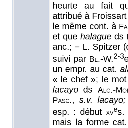
heurte au fait 
attribué à Froissart
le même cont. à
Fa
et que
halague
ds
anc.; − L. Spitzer 
2-3
suivi par
.-W.
Bl
un empr. au cat.
a
« le chef »; le mot
lacayo
ds
.-
Alc
Mo
.,
s.v. lacayo
Pasc
e
esp. : début
s
xv
mais la forme cat