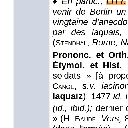
♦
En partic.,
LITT.
venir de Berlin u
vingtaine d'anecdo
par des laquais,
(
,
Rome, Na
Stendhal
Prononc. et Orth
Étymol. et Hist.
soldats » [à pro
,
s.v. lacin
Cange
laquaiz
); 1477
id.
(id., ibid.);
dernier
» (H.
,
Vers,
Baude