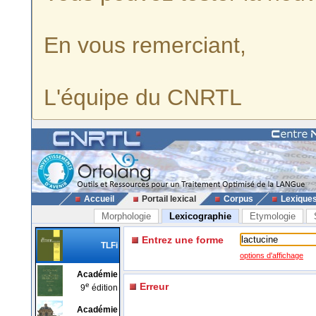
En vous remerciant,
L'équipe du CNRTL
Accueil
Portail lexical
Corpus
Lexique
Morphologie
Lexicographie
Etymologie
Entrez une forme
TLFi
options d'affichage
Académie
e
Erreur
9
édition
Académie