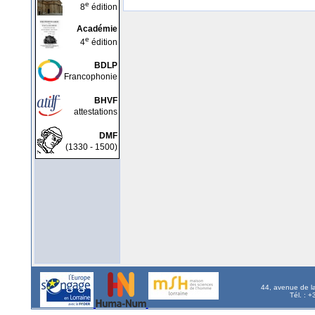
e
8
édition
Académie
e
4
édition
BDLP
Francophonie
BHVF
attestations
DMF
(1330 - 1500)
44, avenue de l
Tél. : 