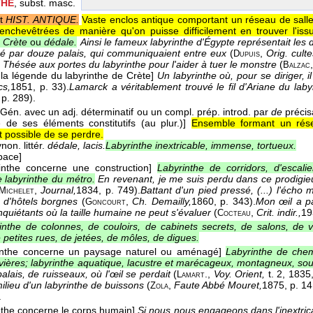
THE
, subst. masc.
t
HIST. ANTIQUE.
Vaste enclos antique comportant un réseau de salle
enchevêtrées de manière qu'on puisse difficilement en trouver l'iss
e Crète
ou
dédale.
Ainsi le fameux labyrinthe d'Égypte représentait les 
ré par douze palais, qui communiquaient entre eux
(
,
Orig. culte
Dupuis
hésée aux portes du labyrinthe pour l'aider à tuer le monstre
(
Balzac
à la légende du labyrinthe de Crète]
Un labyrinthe où, pour se diriger, il
cs,
1851
, p. 33).
Lamarck a véritablement trouvé le fil d'Ariane du laby
 p. 289).
[Gén. avec un adj. déterminatif ou un compl. prép. introd. par
de
précis
 de ses éléments constitutifs (au plur.)]
Ensemble formant un rés
st possible de se perdre.
non. littér.
dédale, lacis.
Labyrinthe inextricable, immense, tortueux.
pace]
rinthe concerne une construction]
Labyrinthe de corridors, d'escali
e labyrinthe du métro.
En revenant, je me suis perdu dans ce prodigieu
,
Journal,
1834
, p. 749).
Battant d'un pied pressé, (...) l'écho
Michelet
 d'hôtels borgnes
(
,
Ch. Demailly,
1860
, p. 343).
Mon œil a pa
Goncourt
nquiétants où la taille humaine ne peut s'évaluer
(
,
Crit. indir.,
19
Cocteau
inthe de colonnes, de couloirs, de cabinets secrets, de salons, de ve
e petites rues, de jetées, de môles, de digues.
rinthe concerne un paysage naturel ou aménagé]
Labyrinthe de chem
rivières; labyrinthe aquatique, lacustre et marécageux, montagneux, sou
alais, de ruisseaux, où l'œil se perdait
(
.
,
Voy. Orient,
t. 2
, 1835
Lamart
milieu d'un labyrinthe de buissons
(
,
Faute Abbé Mouret,
1875
, p. 14
Zola
.
nthe concerne le corps humain]
Si nous nous engageons dans l'inextric