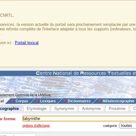
u CNRTL,
services, la version actuelle du portail sera prochainement remplacée par un
 une refonte complète de l'interface adaptée à tous les supports (ordinateurs, t
.
ion ici :
Portail lexical
cal
Corpus
Lexiques
Dictionnaires
Métalexicographie
icographie
Etymologie
Synonymie
Antonymie
Proxémie
C
ne forme
options d'affichage
catégorie :