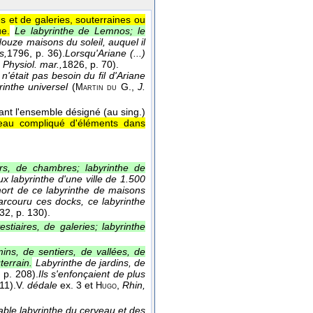
s et de galeries, souterraines ou
ue.
Le labyrinthe de Lemnos; le
douze maisons du soleil, auquel il
s,
1796
, p. 36).
Lorsqu'Ariane (...)
,
Physiol. mar.,
1826
, p. 70).
 n'était pas besoin du fil d'Ariane
rinthe universel
(
G.
,
J.
Martin du
ant l'ensemble désigné (au sing.)
eau compliqué d'éléments dans
ers, de chambres; labyrinthe de
x labyrinthe d'une ville de 1.500
 mort de ce labyrinthe de maisons
rcouru ces docks, ce labyrinthe
32
, p. 130).
stiaires, de galeries; labyrinthe
ins, de sentiers, de vallées, de
terrain.
Labyrinthe de jardins, de
, p. 208).
Ils s'enfonçaient de plus
11).
V.
dédale
ex. 3 et
,
Rhin,
Hugo
able labyrinthe du cerveau et des