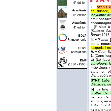
LABYRIN
e
9
édition
I. −
MYTH.
e
Académie
en surface, 
e
labyrinthe d
8
édition
était consac
accompagna T
Académie
−
[P. allus. 
e
4
édition
(
,
Sa
Sandeau
Barois,
1913
,
BDLP
II. −
P. anal.
Francophonie
ou la nature
lesquels il e
BHVF
A. −
Cour.
Sy
attestations
1.
[Dans l'es
a)
[Le laby
DMF
carrefours; l
(1330 - 1500)
mille âmes
(
sans nom et
d'entrepôts i
SYNT.
Labyr
d'édifices, d
b)
[Le laby
grottes, de 
vergers, de p
en plus, au 
1842, p. 204
c)
[Le labyri