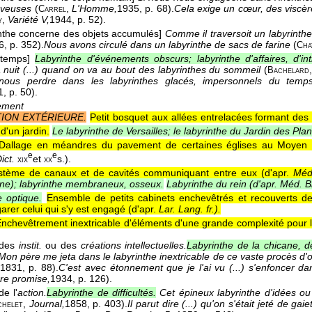
erveuses
(
,
L'Homme,
1935
, p. 68).
Cela exige un cœur, des viscère
Carrel
,
Variété V,
1944
, p. 52).
y
inthe concerne des objets accumulés]
Comme il traversoit un labyrinthe 
6
, p. 352).
Nous avons circulé dans un labyrinthe de sacs de farine
(
Cha
 temps]
Labyrinthe d'événements obscurs; labyrinthe d'affaires, d'int
 nuit (...) quand on va au bout des labyrinthes du sommeil
(
Bachelard
 nous perdre dans les labyrinthes glacés, impersonnels du te
1
, p. 50).
ement
ION EXTÉRIEURE.
Petit bosquet aux allées entrelacées formant de
d'un jardin.
Le labyrinthe de Versailles; le labyrinthe du Jardin des Pla
Dallage en méandres du pavement de certaines églises au Moyen 
e
e
ict.
et
s.).
xix
xx
stème de canaux et de cavités communiquant entre eux (
d'apr.
Méd
terne); labyrinthe membraneux, osseux.
Labyrinthe du rein (
d'apr. Méd. B
e optique.
Ensemble de petits cabinets enchevêtrés et recouverts de
rer celui qui s'y est engagé (
d'apr.
Lar. Lang. fr.
).
nchevêtrement inextricable d'éléments d'une grande complexité pour l'
 des
instit.
ou des
créations intellectuelles.
Labyrinthe de la chicane, de
Mon père me jeta dans le labyrinthe inextricable de ce vaste procès d'
1831
, p. 88).
C'est avec étonnement que je l'ai vu (...) s'enfoncer dan
re promise,
1934
, p. 126).
e l'
action.
Labyrinthe de difficultés.
Cet épineux labyrinthe d'idées ou 
,
Journal,
1858
, p. 403).
Il parut dire (...) qu'on s'était jeté de g
chelet