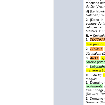
fonctions n
de fils
(
Valér
d)
[Le labyr
Natchez,
182
2.
[Dans le
songes de la
réfugier et
Mathus.,
196
B. −
Spécial
1.
DÉCORAT
d'un parc ou 
2.
ARCHIT.
Jérusalem (D
3.
ANAT.
Sy
l'oreille (in
4.
Labyrinth
manière à éga
C. −
Au fig.
E
maquis.
1.
Domaine
règlements.
Peau chagr.,
(
,
Ter
Duhamel
2.
Domaine d
l'homme
(
Mi