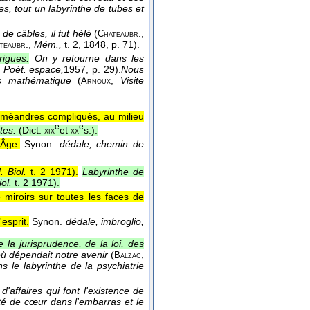
s, tout un labyrinthe de tubes et
de câbles, il fut hélé
(
.
,
Chateaubr
.
,
Mém.,
t. 2
, 1848
, p. 71).
teaubr
rigues.
On y retourne dans les
,
Poét. espace,
1957
, p. 29).
Nous
mps mathématique
(
,
Visite
Arnoux
s méandres compliqués, au milieu
e
e
ntes.
(
Dict.
et
s.
).
xix
xx
Âge.
Synon.
dédale, chemin de
. Biol.
t. 2 1971
).
Labyrinthe de
iol.
t. 2 1971
).
 miroirs sur toutes les faces de
esprit.
Synon.
dédale, imbroglio,
 la jurisprudence, de la loi, des
où dépendait notre avenir
(
,
Balzac
s le labyrinthe de la psychiatrie
d'affaires qui font l'existence de
aieté de cœur dans l'embarras et le