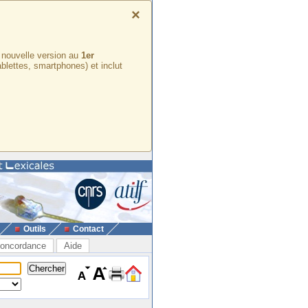
×
e nouvelle version au
1er
ablettes, smartphones) et inclut
Outils
Contact
oncordance
Aide