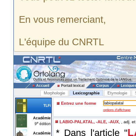
En vous remerciant,
L'équipe du CNRTL
Accueil
Portail lexical
Corpus
Lexique
Morphologie
Lexicographie
Etymologie
Entrez une forme
TLFi
options d'affichage
Académie
LABIO-PALATAL, -ALE, -AUX
, , adj. e
e
9
édition
L
* Dans l'article "
Académie