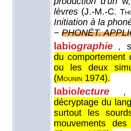
production d'un
w
lèvres
(
J.-M.-C.
Th
Initiation à la phon
−
PHONÉT. APPLI
labio
graphie
,
du comportement d
ou les deux simul
(
1974
).
Mounin
labio
lecture
décryptage du langa
surtout les sourd
mouvements des lè