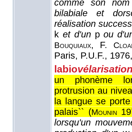
comme son nom l'
bilabiale et dor
réalisation success
k
et d'un
p
ou d'
, F.
Bouquiaux
Cloa
Paris, P.U.F.
, 1976
labio
vélarisatio
un phonème lor
protrusion au niv
la langue se porte
palais`` (
19
Mounin
lorsqu'un mouvem