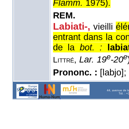
Flamm.
1975
).
REM.
Labiati-,
vieilli
élé
entrant dans la co
de la
bot. :
labia
e
e
,
Lar. 19
-20
Littré
Prononc. :
[labjo]
44, avenue de l
Tél. : 