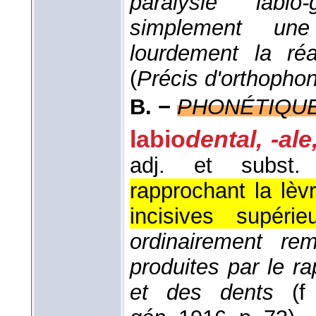
paralysie labi
simplement une 
lourdement la réa
(
Précis d'orthopho
B. −
PHONÉTIQUE
labio
dental, -ale
adj. et subst.
rapprochant la lèvr
incisives supérieu
ordinairement rem
produites par le r
et des dents
(