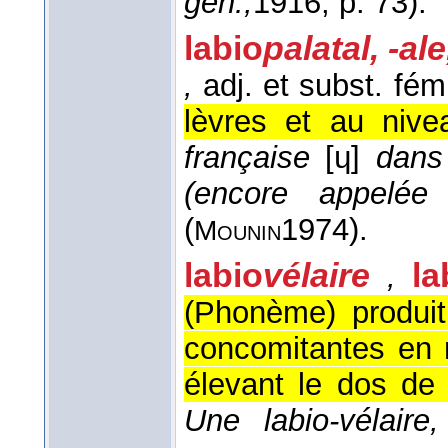
gén.,
1916
, p. 73).
labio
palatal, -al
,
adj. et subst. fém
lèvres et au nive
française
[ɥ]
dan
(encore appelée l
(
1974
).
Mounin
labio
vélaire
la
,
(Phonème) produit
concomitantes en 
élevant le dos de 
Une labio-vélaire