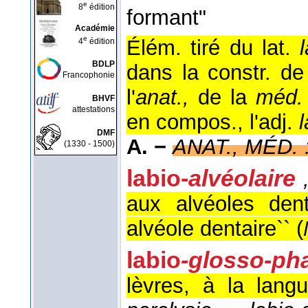
e
8
édition
formant"
Académie
e
Élém. tiré du lat.
4
édition
BDLP
dans la constr. d
Francophonie
l'
anat.,
de la
méd
BHVF
attestations
en compos., l'adj.
l
DMF
A. −
ANAT., MÉD. 
(1330 - 1500)
labio-
alvéolaire
aux alvéoles dent
alvéole dentaire`` (
labio
-glosso-ph
lèvres, à la lang