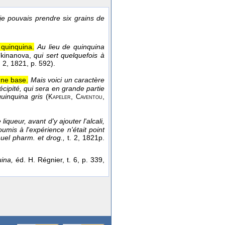
i je pouvais prendre six grains de
quinquina.
Au lieu de quinquina
e
kinanova,
qui sert quelquefois à
. 2
, 1821
, p. 592).
une base.
Mais voici un caractère
précipité, qui sera en grande partie
quinquina gris
(
,
,
Kapeler
Caventou
iqueur, avant d'y ajouter l'alcali,
umis à l'expérience n'était point
uel pharm. et drog.,
t. 2
, 1821
p.
uina,
éd. H. Régnier, t. 6, p. 339,