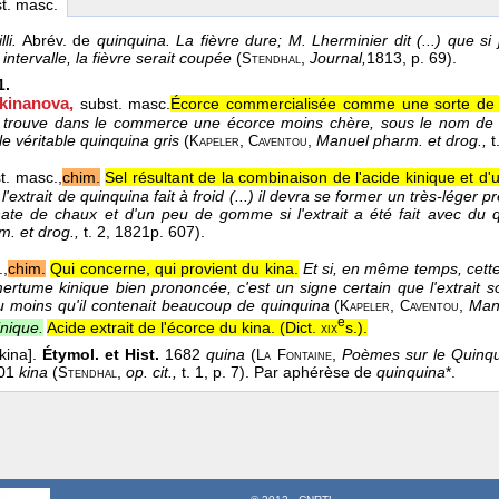
st. masc.
lli.
Abrév. de
quinquina.
La fièvre dure; M. Lherminier dit (...) que s
intervalle, la fièvre serait coupée
(
,
Journal,
1813
, p. 69).
Stendhal
1.
kinanova,
subst. masc.
Écorce commercialisée comme une sorte de 
on trouve dans le commerce une écorce moins chère, sous le nom d
le véritable quinquina gris
(
,
,
Manuel pharm. et drog.,
t
Kapeler
Caventou
t. masc.,
chim.
Sel résultant de la combinaison de l'acide kinique et d'
 l'extrait de quinquina fait à froid (...) il devra se former un très-léger 
ate de chaux et d'un peu de gomme si l'extrait a été fait avec du 
. et drog.,
t. 2
, 1821
p. 607).
.,
chim.
Qui concerne, qui provient du kina.
Et si, en même temps, cette l
ertume kinique bien prononcée, c'est un signe certain que l'extrait so
 du moins qu'il contenait beaucoup de quinquina
(
,
,
Man
Kapeler
Caventou
e
inique.
Acide extrait de l'écorce du kina. (
Dict.
s.
).
xix
[kina].
Étymol. et Hist.
1682
quina
(
,
Poèmes sur le Quinq
La
Fontaine
801
kina
(
,
op. cit.,
t. 1, p. 7). Par aphérèse de
quinquina
*.
Stendhal