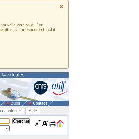
×
e nouvelle version au
1er
ablettes, smartphones) et inclut
Outils
Contact
oncordance
Aide