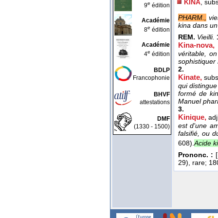
KINA
, sub
e
9
édition
PHARM.,
viei
Académie
kina dans un 
e
8
édition
REM.
Vieilli.
Kina-nova, 
Académie
e
véritable, 
4
édition
sophistiquer 
2.
BDLP
Kinate,
subs
Francophonie
qui distingue
formé de kin
BHVF
Manuel pharm
attestations
3.
Kinique,
adj
DMF
est d'une am
(1330 - 1500)
falsifié, ou
608).
Acide k
Prononc. :
29), rare; 1