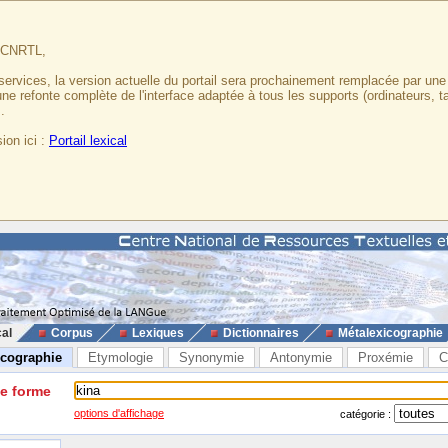
u CNRTL,
services, la version actuelle du portail sera prochainement remplacée par un
 une refonte complète de l'interface adaptée à tous les supports (ordinateurs, t
.
ion ici :
Portail lexical
cal
Corpus
Lexiques
Dictionnaires
Métalexicographie
icographie
Etymologie
Synonymie
Antonymie
Proxémie
C
ne forme
options d'affichage
catégorie :