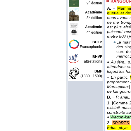
KANGOU
e
9
édition
A. −
Mammif
Académie
queue et des
e
nous avons eu
8
édition
ne me trompe
est plus ai
Académie
puissant res
e
4
édition
mètre 50?
(
R
Le maire
BDLP
des sin
Francophonie
cure-de
Pierrot,
BHVF
attestations
♦
Au fém., p.
attendries s
lequel les 
DMF
(1330 - 1500)
−
En partic.
proprement d
Marsupiaux
]
de kangourou
B. −
P. anal.
1.
[Comme 
existait aus
construite au
♦
Wagon-kan
2.
SPORTS.
Éduc. phys.,