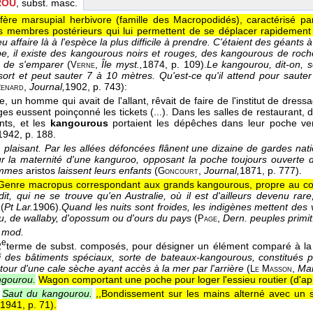
ROU
, subst. masc.
ère marsupial herbivore (famille des Macropodidés), caractérisé p
 membres postérieurs qui lui permettent de se déplacer rapidement
 affaire là à l'espèce la plus difficile à prendre. C'étaient des géants à
, il existe des kangourous noirs et rouges, des kangourous de roche
sé de s'emparer
(
,
Île myst.,
1874
, p. 109).
Le kangourou, dit-on,
Verne
sort et peut sauter 7 à 10 mètres. Qu'est-ce qu'il attend pour sauter
,
Journal,
1902
, p. 743):
enard
, un homme qui avait de l'allant, rêvait de faire de l'institut de dress
ges eussent poinçonné les tickets (...). Dans les salles de restaurant, 
nts, et les
kangourous
portaient les dépêches dans leur poche v
1942
, p. 188.
 plaisant.
Par les allées défoncées flânent une dizaine de gardes nati
ur la maternité d'une kanguroo, opposant la poche toujours ouverte
femmes
aristos
laissent leurs enfants
(
,
Journal,
1871
, p. 777).
Goncourt
Genre macropus correspondant aux grands kangourous, propre au cont
it, qui ne se trouve qu'en Australie, où il est d'ailleurs devenu rar
 (
Pt Lar.
1906
).
Quand les nuits sont froides, les indigènes mettent de
, de wallaby, d'opossum ou d'ours du pays
(
,
Dern. peuples primit
Page
, mod.
e
2
terme de subst. composés, pour désigner un élément comparé à la
si des bâtiments spéciaux, sorte de bateaux-kangourous, constitués
tour d'une cale sèche ayant accès à la mer par l'arrière
(
,
Mar
Le
Masson
gourou.
Wagon comportant une poche pour loger l'essieu routier (
d'ap
Saut du kangourou.
,,Bondissement sur les mains alterné avec un s
1941, p. 71
).