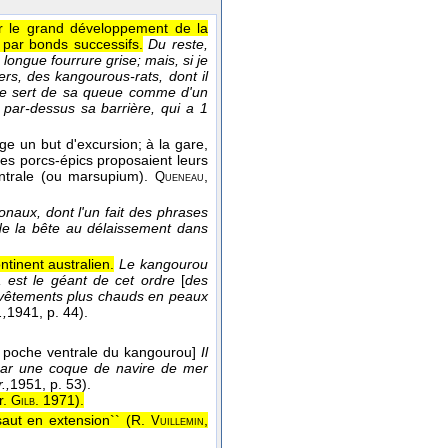
ar le grand développement de la
 par bonds successifs.
Du reste,
 longue fourrure grise; mais, si je
rs, des kangourous-rats, dont il
 se sert de sa queue comme d'un
 par-dessus sa barrière, qui a 1
age un but d'excursion; à la gare,
des porcs-épics proposaient leurs
entrale (ou marsupium).
,
Queneau
onaux, dont l'un fait des phrases
 de la bête au délaissement dans
inent australien.
Le kangourou
e, est le géant de cet ordre
[
des
s vêtements plus chauds en peaux
.,
1941
, p. 44).
 poche ventrale du kangourou]
Il
 par une coque de navire de mer
.,
1951
, p. 53).
r.
. 1971
).
Gilb
aut en extension`` (
R.
,
Vuillemin