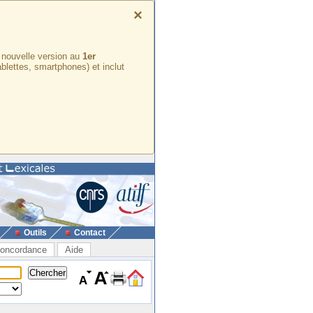
×
e nouvelle version au
1er
ablettes, smartphones) et inclut
Outils
Contact
oncordance
Aide