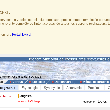
u CNRTL,
services, la version actuelle du portail sera prochainement remplacée par un
 une refonte complète de l'interface adaptée à tous les supports (ordinateurs, t
.
ion ici :
Portail lexical
cal
Corpus
Lexiques
Dictionnaires
Métalexicographie
icographie
Etymologie
Synonymie
Antonymie
Proxémie
C
ne forme
options d'affichage
catégorie :