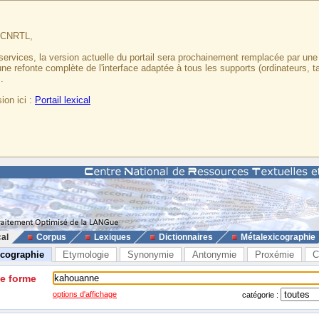
u CNRTL,
services, la version actuelle du portail sera prochainement remplacée par un
 une refonte complète de l'interface adaptée à tous les supports (ordinateurs, t
.
ion ici :
Portail lexical
cal
Corpus
Lexiques
Dictionnaires
Métalexicographie
icographie
Etymologie
Synonymie
Antonymie
Proxémie
C
ne forme
options d'affichage
catégorie :