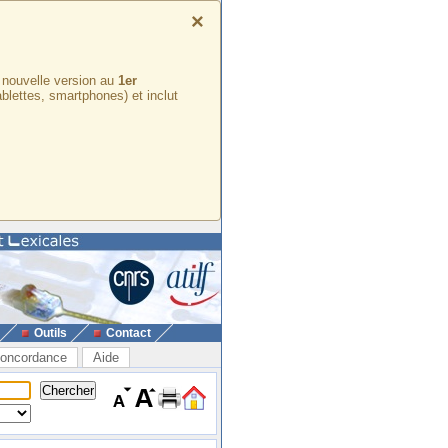
×
e nouvelle version au
1er
ablettes, smartphones) et inclut
Outils
Contact
oncordance
Aide