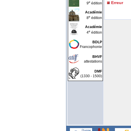
e
Erreur
9
édition
Académie
e
8
édition
Académie
e
4
édition
BDLP
Francophonie
BHVF
attestations
DMF
(1330 - 1500)