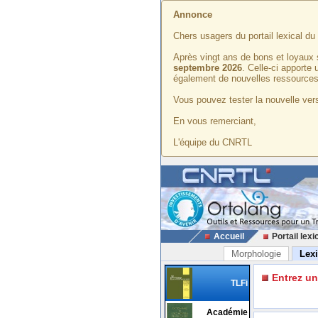
Annonce
Chers usagers du portail lexical d
Après vingt ans de bons et loyaux 
septembre 2026
. Celle-ci apporte
également de nouvelles ressources
Vous pouvez tester la nouvelle vers
En vous remerciant,
L'équipe du CNRTL
Accueil
Portail lexi
Morphologie
Lex
Entrez u
TLFi
Académie