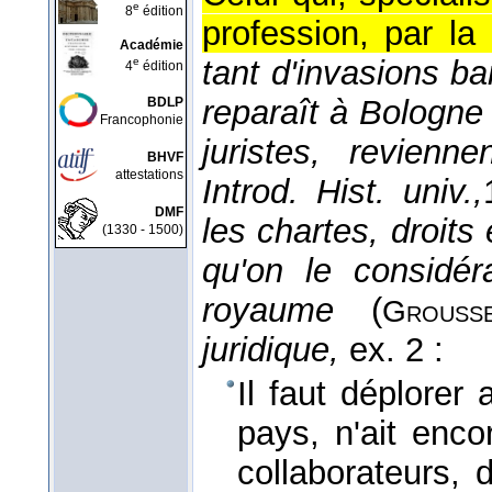
e
8
édition
profession, par la
Académie
tant d'invasions bar
e
4
édition
reparaît à Bologne e
BDLP
Francophonie
juristes, revien
BHVF
attestations
Introd. Hist. univ.,
DMF
les chartes, droit
(1330 - 1500)
qu'on le considér
royaume
(
Grouss
juridique,
ex. 2 :
Il faut déplorer
pays, n'ait enco
collaborateurs,