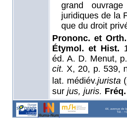
grand ouvrage 
juridiques de la 
que du droit priv
Prononc. et Orth
Étymol. et Hist.
éd. A. D. Menut, p
cit.
X, 20, p. 539, 
lat. médiév.
jurista
(
sur
jus, juris.
Fréq. 
44, avenue de l
Tél. : 