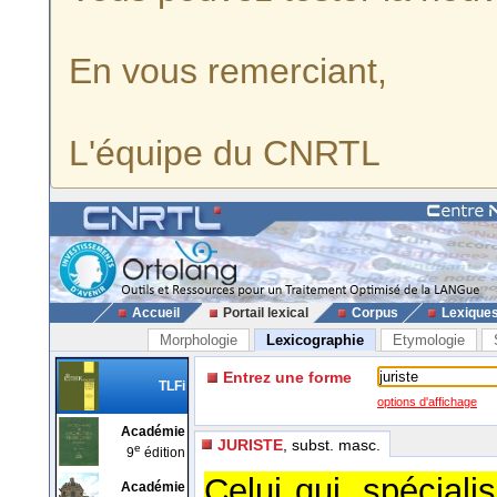
En vous remerciant,
L'équipe du CNRTL
Accueil
Portail lexical
Corpus
Lexique
Morphologie
Lexicographie
Etymologie
Entrez une forme
TLFi
options d'affichage
Académie
JURISTE
, subst. masc.
e
9
édition
Celui qui, spéciali
Académie