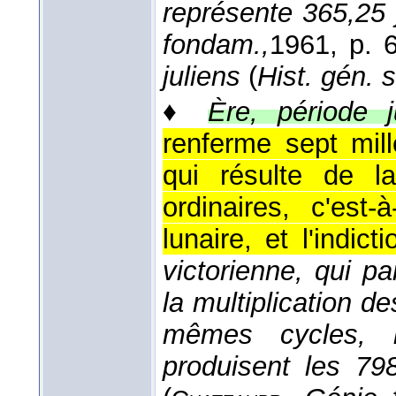
représente 365,25
fondam.,
1961
, p. 
juliens
(
Hist. gén. s
♦
Ère, période j
renferme sept mill
qui résulte de la
ordinaires, c'est-
lunaire, et l'indicti
victorienne, qui p
la multiplication de
mêmes cycles, mu
produisent les 79