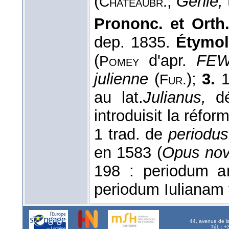
(
,
Génie,
Chateaubr.
Prononc. et Orth
dep. 1835.
Étymol.
(
d'apr.
FE
Pomey
julienne
(
);
3.
Fur.
au lat.
Julianus,
d
introduisit la réfo
1 trad. de
periodus
en 1583 (
Opus no
198 : periodum a
periodum Iulianam
44, avenue de l
Tél. : 