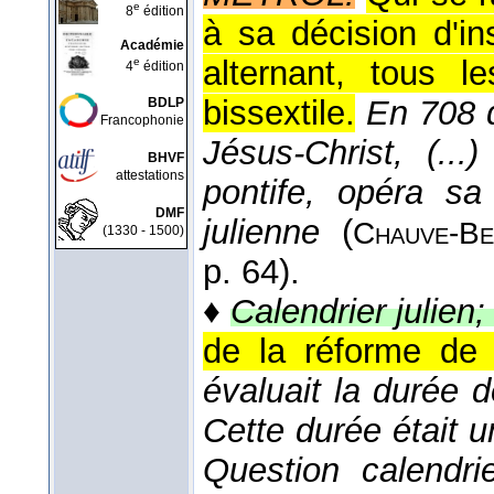
e
8
édition
à sa décision d'i
Académie
alternant, tous 
e
4
édition
bissextile.
En 708 
BDLP
Francophonie
Jésus-Christ, (...
BHVF
attestations
pontife, opéra sa
DMF
julienne
(
Chauve-
Be
(1330 - 1500)
p. 64).
♦
Calendrier julien;
de la réforme de 
évaluait la durée 
Cette durée était 
Question calendrie