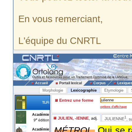
En vous remerciant,
L'équipe du CNRTL
Accueil
Portail lexical
Corpus
Lexique
Morphologie
Lexicographie
Etymologie
Entrez une forme
TLFi
options d'affichage
Académie
1
JULIEN, -IENNE
, adj.
JULIENNE
, s
e
9
édition
MÉTROL.
Qui se 
Académie