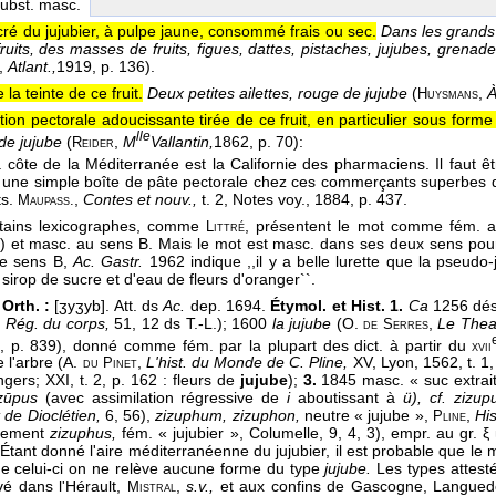
subst. masc.
cré du jujubier, à pulpe jaune, consommé frais ou sec.
Dans les grands 
fruits, des masses de fruits, figues, dattes, pistaches, jujubes, grena
,
Atlant.,
1919
, p. 136).
 la teinte de ce fruit.
Deux petites ailettes, rouge de jujube
(
,
À
Huysmans
ion pectorale adoucissante tirée de ce fruit, en particulier sous forme
lle
de jujube
(
,
M
Vallantin,
1862
, p. 70):
Reider
a côte de la Méditerranée est la Californie des pharmaciens. Il faut êtr
 une simple boîte de pâte pectorale chez ces commerçants superbes 
ts.
,
Contes et nouv.,
t. 2, Notes voy.
, 1884
, p. 437.
Maupass.
tains lexicographes, comme
, présentent le mot comme fém. a
Littré
) et masc. au sens B. Mais le mot est masc. dans ses deux sens pour
le sens B,
Ac. Gastr.
1962 indique ,,il y a belle lurette que la pseud
sirop de sucre et d'eau de fleurs d'oranger``.
 Orth. :
[ʒyʒyb]. Att. ds
Ac.
dep. 1694.
Étymol. et Hist. 1.
Ca
1256 dés
,
Rég. du corps,
51, 12 ds T.-L.); 1600
la jujube
(O.
,
Le Theat
de
Serres
, p. 839), donné comme fém. par la plupart des dict. à partir du
xvii
 l'arbre (A.
,
L'hist. du Monde de C. Pline,
XV, Lyon, 1562, t. 1,
du
Pinet
gers; XXI, t. 2, p. 162 : fleurs de
jujube
);
3.
1845 masc. « suc extrait 
zūpus
(avec assimilation régressive de
i
aboutissant à
ü), cf. zizu
t de Dioclétien,
6, 56),
zizuphum, zizuphon,
neutre « jujube »,
,
His
Pline
alement
zizuphus,
fém. « jujubier », Columelle, 9, 4, 3), empr. au gr. ξ ι
 Étant donné l'aire méditerranéenne du jujubier, il est probable que le m
de celui-ci on ne relève aucune forme du type
jujube.
Les types attest
vé dans l'Hérault,
,
s.v.,
et aux confins de Gascogne, Langued
Mistral