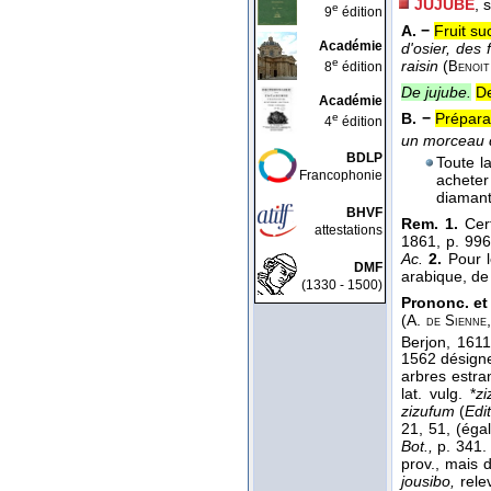
JUJUBE
, 
e
9
édition
A. −
Fruit su
Académie
d'osier, des 
e
raisin
(
8
édition
Benoit
De jujube.
De
Académie
B. −
Préparat
e
4
édition
un morceau 
BDLP
Toute l
Francophonie
acheter
diaman
BHVF
Rem. 1.
Cer
attestations
1861, p. 996
Ac.
2.
Pour 
DMF
arabique, de 
(1330 - 1500)
Prononc. et
(A.
de
Sienne
Berjon, 1611
1562 désigne
arbres estran
lat. vulg. *
zi
zizufum
(
Edi
21, 51, (ég
Bot.,
p. 341.
prov., mais 
jousibo,
rele