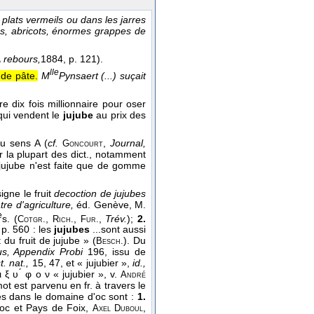
plats vermeils ou dans les jarres
des, abricots, énormes grappes de
 rebours,
1884
, p. 121).
lle
 de pâte.
M
Pynsaert (...) suçait
e dix fois millionnaire pour oser
qui vendent le
jujube
au prix des
u sens A (
cf.
,
Journal,
Goncourt
 la plupart des dict., notamment
o-jujube n'est faite que de gomme
igne le fruit
decoction de jujubes
re d'agriculture,
éd. Genève, M.
e
s. (
,
,
,
Trév.
);
2.
Cotgr.
Rich.
Fur.
 p. 560 : les
jujubes
...sont aussi
du fruit de jujube » (
). Du
Besch.
pus, Appendix Probi
196, issu de
t. nat.,
15, 47, et « jujubier »,
id.,
 ξ υ ́ φ ο ν « jujubier », v.
André
ot est parvenu en fr. à travers le
és dans le domaine d'oc sont :
1.
oc et Pays de Foix,
,
Axel
Duboul