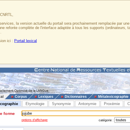
u CNRTL,
services, la version actuelle du portail sera prochainement remplacée par un
 une refonte complète de l'interface adaptée à tous les supports (ordinateurs, t
.
ion ici :
Portail lexical
cal
Corpus
Lexiques
Dictionnaires
Métalexicographie
icographie
Etymologie
Synonymie
Antonymie
Proxémie
C
ne forme
options d'affichage
catégorie :