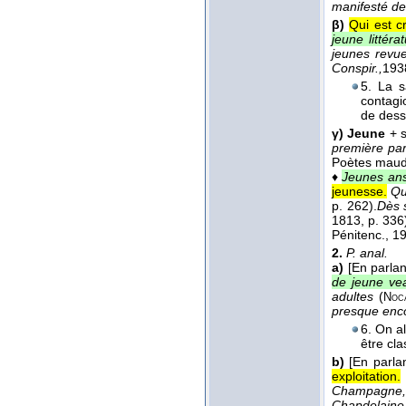
manifesté des
β)
Qui est c
jeune littér
jeunes revue
Conspir.,
193
5. La s
contagi
de dess
γ)
Jeune
+ 
première par
Poètes maud
♦
Jeunes ans
jeunesse.
Qu
p. 262).
Dès s
1813
, p. 336
Pénitenc.
, 1
2.
P. anal.
a)
[En parlan
de jeune ve
adultes
(
Noc
presque enc
6. On al
être cla
b)
[En parla
exploitation.
Champagne,
Chapdelaine