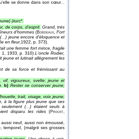
qu'elle se donne dans son cœur...
eune(-)turc
*.
, de corps, d'esprit.
Grand, très
ntraîneurs d'hommes
(
,
Fort
Bordeaux
(...) jeune encore d'éloquence et
ie en fleur,
1922
, p. 373).
tait une femme fort mince, fragile
. 1
, 1933
, p. 310).
L'oncle Rodier,
 jeune et lutinait allègrement les
nt de sa force et frémissant au
 vif, vigoureux, svelte; jeune et
e.
b)
Rester se conserver jeune;
houette, trait, visage, voix jeune;
 à la figure plus jeune que ses
seulement (...) étaient seuls à
ient disparu les rides
(
,
Proust
é, aussi neuf, aussi non émoussé,
, temporel, (malgré ses grosses
nation jeune.
Une chose à voir,