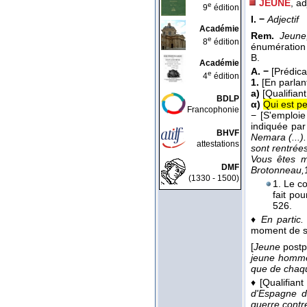
JEUNE
, ad
e
9
édition
I. −
Adjectif
Académie
Rem.
Jeun
e
8
édition
énumération e
B.
Académie
A. −
[Prédica
e
4
édition
1.
[En parlan
a)
[Qualifiant
BDLP
α)
Qui est p
Francophonie
−
[S'emploie
indiquée par 
BHVF
Nemara (...)
attestations
sont rentrées
Vous êtes m
DMF
Brotonneau,
(1330 - 1500)
1. Le c
fait po
526.
♦
En partic.
moment de s
[
Jeune
postp
jeune hom
que de chaqu
♦
[Qualifian
d'Espagne d
guerre contr