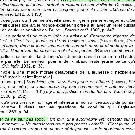
ltairianisme est jeune, ardent et militant en ces vieillards!
(
Goncourt
s'en soucie point; son cœur est toujours jeune; il n'a rien abdiqué de 
ournée
, 1912
, p. 1433):
est des jours où l'homme s'éveille avec un génie
jeune
et vigoureux. S
il qui les scellait, le monde extérieur s'offre à lui avec un relief puis
e de couleurs admirables.
,
Paradis artif.,
1860
, p. 347.
Baudel.
,
]
[en parlant d'une œuvre littér. ou artistique]
Charmante réponse de 
és (...) C'est frais, jeune, et de sa meilleure veine
(
-
,
Cor
Sainte
Beuve
 d'abord, dans la jeune maturité de son art, dans la période qui v
 1813, Beethoven demande au mot et aux poètes!
(
,
Beethoven
Rolland
meilleur poème de Baudelaire s'est démodé dans la mesure où Baudelair
vé par elle. Le meilleur poème de Rimbaud reste
jeune
parce qu'il
,
Crit. indir.,
1932
, p. 38.
envoie à une image morale défavorable de la jeunesse : inexpérie
reté morale et intellectuelle]
t d'une pers.]
Mon Dieu, que vous êtes jeune en affaires
(
,
Pt
Labiche
ne, mon père, et vous auriez agi tout comme moi. − Jamais! ripost
r. Gérard,
1875
, p. 181).
Il y a une justice, n'en doutez pas. Vous êtes
,
1936
, p. 252):
iqu'à peu près de mon âge et inférieur à moi sur beaucoup de points s
 comme il disait, sur les questions de conduite qui s'agitai
que,
1863
, p. 94.
 et ça ne sait pas
(pop.).
Un jour, une automobile vint cahoter sur sa
sa monture : « Ne dresserons-nous pas procès-verbal? − C'est jeune, dit
borna à cracher un peu de vapeur dédaigneuse sur le sportsman esso