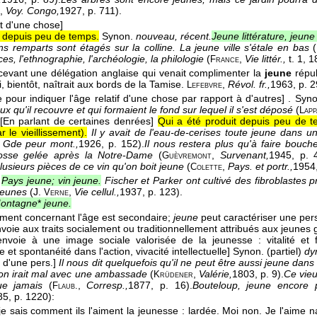
,
Voy. Congo,
1927
, p. 711).
t d'une chose]
e depuis peu de temps.
Synon.
nouveau, récent.
Jeune littérature, jeune
ns remparts sont étagés sur la colline. La jeune ville s'étale en bas
(
es, l'ethnographie, l'archéologie, la philologie
(
,
Vie littér.,
t. 1
, 1
France
recevant une délégation anglaise qui venait complimenter la
jeune
répu
i, bientôt, naîtrait aux bords de la Tamise.
,
Révol. fr.,
1963
, p. 
Lefebvre
 pour indiquer l'âge relatif d'une chose par rapport à d'autres]
.
Syn
x qu'il recouvre et qui formaient le fond sur lequel il s'est déposé
(
Lapp
[En parlant de certaines denrées]
Qui a été produit depuis peu de te
 le vieillissement).
Il y avait de l'eau-de-cerises toute jeune dans un
,
Gde peur mont.,
1926
, p. 152).
Il nous restera plus qu'à faire bouche
rosse gelée après la Notre-Dame
(
,
Survenant,
1945
, p. 
Guèvremont
lusieurs pièces de ce vin qu'on boit jeune
(
,
Pays. et portr.,
1954
Colette
Pays jeune; vin jeune.
Fischer et Parker ont cultivé des fibroblastes 
jeunes
(
J.
,
Vie cellul.,
1937
, p. 123).
Verne
ontagne
*
jeune.
ement concernant l'âge est secondaire;
jeune
peut caractériser une per
voie aux traits socialement ou traditionnellement attribués aux jeunes 
envoie à une image sociale valorisée de la jeunesse : vitalité et
et spontanéité dans l'action, vivacité intellectuelle]
Synon. (partiel)
dyn
 d'une pers.]
Il nous dit quelquefois qu'il ne peut être aussi jeune dans
tion irait mal avec une ambassade
(
,
Valérie,
1803
, p. 9).
Ce vieu
Krüdener
ue jamais
(
,
Corresp.,
1877
, p. 16).
Bouteloup, jeune encore 
Flaub.
85
, p. 1220):
je sais comment ils l'aiment la jeunesse : lardée. Moi non. Je l'aime na