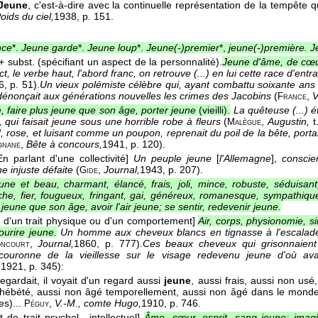
Jeune
, c'est-à-dire avec la continuelle représentation de la tempête 
oids du ciel,
1938
, p. 151.
nce
*.
Jeune garde
*.
Jeune loup
*.
Jeune(-)premier
*,
jeune(-)première. J
+ subst. (spécifiant un aspect de la personnalité).
Jeune d'âme, de cœur
t, le verbe haut, l'abord franc, on retrouve (...) en lui cette race d'e
6
, p. 51).
Un vieux polémiste célèbre qui, ayant combattu soixante ans 
dénonçait aux générations nouvelles les crimes des Jacobins
(
,
V
France
, faire plus jeune que son âge, porter jeune
(vieilli).
La quêteuse (...) é
ie, qui faisait jeune sous une horrible robe à fleurs
(
,
Augustin,
t
Malègue
 rose, et luisant comme un poupon, reprenait du poil de la bête, portait
,
Bête à concours,
1941
, p. 120).
gnane
En parlant d'une collectivité]
Un peuple jeune
[
l'Allemagne
],
conscie
e injuste défaite
(
,
Journal,
1943
, p. 207).
Gide
une et beau, charmant, élancé, frais, joli, mince, robuste, séduisant,
che, fier, fougueux, fringant, gai, généreux, romanesque, sympathiqu
 jeune que son âge, avoir l'air jeune; se sentir, redevenir jeune.
t d'un trait physique ou d'un comportement]
Air, corps, physionomie, sil
urire jeune.
Un homme aux cheveux blancs en tignasse à l'escalade,
,
Journal,
1860
, p. 777).
Ces beaux cheveux qui grisonnaient 
ncourt
couronne de la vieillesse sur le visage redevenu jeune d'où ava
,
1921
, p. 345):
l regardait, il voyait d'un regard aussi
jeune
, aussi frais, aussi non us
nhébété, aussi non âgé temporellement, aussi non âgé dans le monde
es)...
,
V.-M., comte Hugo,
1910
, p. 746.
Péguy
 de trait psychol., intellectuel]
Âme, cœur, esprit, sang jeune; imagi