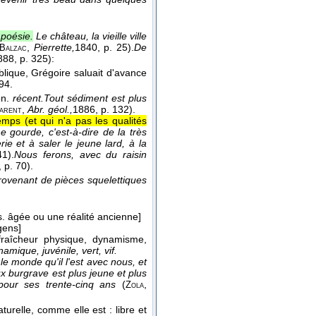
 poésie.
Le château, la vieille ville
,
Pierrette,
1840
, p. 25).
De
Balzac
888
, p. 325):
blique, Grégoire saluait d'avance
294.
on.
récent.
Tout sédiment est plus
,
Abr. géol.,
1886
, p. 132).
arent
mps (et qui n'a pas les qualités
e gourde, c'est-à-dire de la très
rie et à saler le jeune lard, à la
41).
Nous ferons, avec du raisin
, p. 70).
provenant de pièces squelettiques
s. âgée ou une réalité ancienne]
gens]
 fraîcheur physique, dynamisme,
amique, juvénile, vert, vif.
 le monde qu'il l'est avec nous, et
x burgrave est plus jeune et plus
pour ses trente-cinq ans
(
,
Zola
turelle, comme elle est : libre et