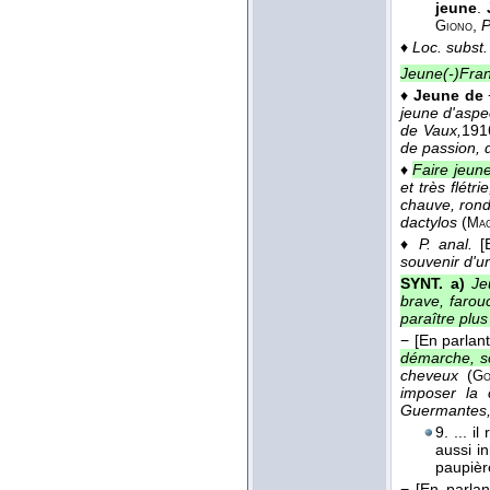
jeune
.
,
P
Giono
♦
Loc. subst.
Jeune(-)Fra
♦
Jeune de
jeune d'aspec
de Vaux,
191
de passion, 
♦
Faire jeune
et très flétr
chauve, rond,
dactylos
(
Ma
♦
P. anal.
[
souvenir d'un
SYNT. a)
Je
brave, farou
paraître plus
−
[En parlan
démarche, so
cheveux
(
Go
imposer la 
Guermantes
9. ... i
aussi i
paupièr
−
[En parlant