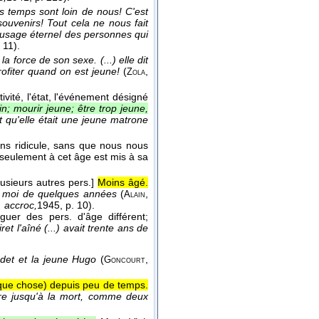
s temps sont loin de nous! C'est
souvenirs! Tout cela ne nous fait
l'usage éternel des personnes qui
. 11).
a force de son sexe. (...) elle dit
rofiter quand on est jeune!
(
,
Zola
ivité, l'état, l'événement désigné
n; mourir jeune; être trop jeune,
 qu'elle était une jeune matrone
sans ridicule, sans que nous nous
i seulement à cet âge est mis à sa
lusieurs autres pers.]
Moins âgé.
ue moi de quelques années
(
,
Alain
 accroc,
1945
, p. 10).
uer des pers. d'âge différent;
et l'aîné (...) avait trente ans de
udet et la jeune Hugo
(
,
Goncourt
lque chose) depuis peu de temps.
ivre jusqu'à la mort, comme deux