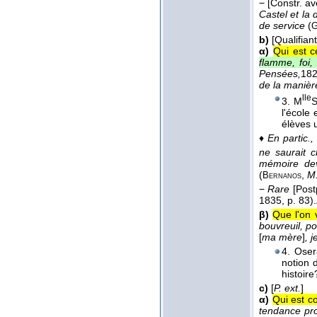
−
[Constr. a
Castel et la 
de service
(
G
b)
[Qualifian
α)
Qui est c
flamme, foi, 
Pensées,
18
de la manièr
lle
3. M
S
l'école
élèves 
♦
En partic., l
ne saurait 
mémoire dev
(
,
M.
Bernanos
−
Rare
[Post
1835
, p. 83).
β)
Que l'on v
bouvreuil, p
[
ma mère
]
, 
4. Oser
notion 
histoir
c)
[
P. ext.
]
α)
Qui est c
tendance pro