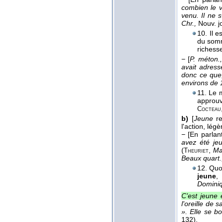
combien le vo
venu. Il ne 
Chr.,
Nouv. j
10. Il 
du somme
richess
−
[
P. méton.
avait adress
donc ce que,
environs de
11. Le 
approu
Cocteau
b)
[
Jeune
r
l'action, légè
−
[En parlan
avez été jeu
(
,
Ma
Theuriet
Beaux quart.
12. Quo
jeune
,
Domini
C'est jeune
l'oreille de 
». Elle se 
132).