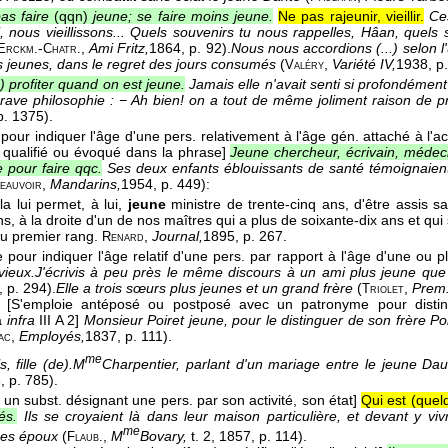
as faire
(qqn)
jeune; se faire moins jeune.
Ne pas rajeunir, vieillir.
Ce
i, nous vieillissons... Quels souvenirs tu nous rappelles, Hâan, quels 
-
,
Ami Fritz,
1864
, p. 92).
Nous nous accordions (...) selon 
Erckm.
Chatr.
s jeunes, dans le regret des jours consumés
(
,
Variété IV,
1938
, p
Valéry
en) profiter quand on est jeune.
Jamais elle n'avait senti si profondément l
grave philosophie : − Ah bien! on a tout de même joliment raison de p
p. 1375).
pour indiquer l'âge d'une pers. relativement à l'âge gén. attaché à l'act
. qualifié ou évoqué dans la phrase]
Jeune chercheur, écrivain, médeci
 pour faire qqc.
Ses deux enfants éblouissants de santé témoignaient
,
Mandarins,
1954
, p. 449):
eauvoir
ela lui permet, à lui,
jeune
ministre de trente-cinq ans, d'être assis 
ns, à la droite d'un de nos maîtres qui a plus de soixante-dix ans et qu
au premier rang.
,
Journal,
1895
, p. 267.
Renard
 pour indiquer l'âge relatif d'une pers. par rapport à l'âge d'une ou p
vieux.
J'écrivis à peu près le même discours à un ami plus jeune q
, p. 294).
Elle a trois sœurs plus jeunes et un grand frère
(
,
Prem.
Triolet
[S'emploie antéposé ou postposé avec un patronyme pour disting
à
infra
III A 2]
Monsieur Poiret jeune, pour le distinguer de son frère Poir
,
Employés,
1837
, p. 111).
ac
me
ls, fille (de).
M
Charpentier, parlant d'un mariage entre le jeune Da
8
, p. 785).
t un subst. désignant une pers. par son activité, son état]
Qui est (que
és.
Ils se croyaient là dans leur maison particulière, et devant y v
me
unes époux
(
,
M
Bovary,
t. 2
, 1857
, p. 114).
Flaub.