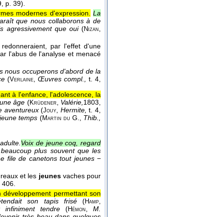
9
, p. 39).
ormes modernes d'expression.
La
paraît que nous collaborons à de
dis agressivement que oui
(
,
Nizan
edonneraient, par l'effet d'une
par l'abus de l'analyse et menacé
s nous occuperons d'abord de la
nce
(
,
Œuvres compl.,
t. 4,
Verlaine
ant à l'enfance, l'adolescence, la
jeune âge
(
,
Valérie,
1803
,
Krüdener
ère aventureux
(
,
Hermite,
t. 4
,
Jouy
n jeune temps
(
G.
,
Thib.,
Martin du
.
adulte.
Voix de jeune coq, regard
 beaucoup plus souvent que les
e file de canetons tout jeunes −
ureaux et les
jeunes
vaches pour
. 406.
n développement permettant son
tendait son tapis frisé
(
,
Hamp
t infiniment tendre
(
,
M.
Hémon
devenir très beau dans quelques