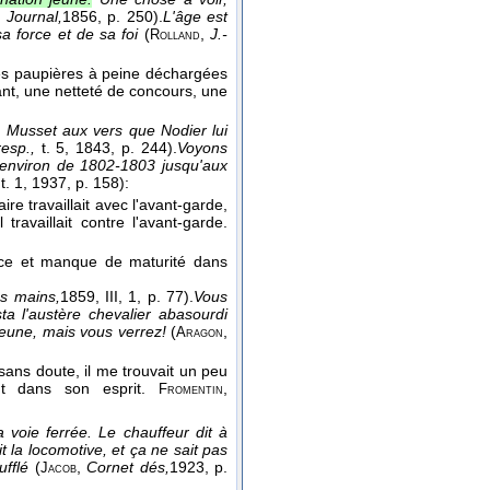
,
Journal,
1856
, p. 250).
L'âge est
sa force et de sa foi
(
,
J.-
Rolland
es paupières à peine déchargées
sant, une netteté de concours, une
Musset aux vers que Nodier lui
resp.,
t. 5
, 1843
, p. 244).
Voyons
a environ de 1802-1803 jusqu'aux
,
t. 1
, 1937
, p. 158):
e travaillait avec l'avant-garde,
 travaillait contre l'avant-garde.
nce et manque de maturité dans
es mains,
1859
, III, 1, p. 77).
Vous
a l'austère chevalier abasourdi
 jeune, mais vous verrez!
(
,
Aragon
ans doute, il me trouvait un peu
ent dans son esprit.
,
Fromentin
 voie ferrée. Le chauffeur dit à
 la locomotive, et ça ne sait pas
ufflé
(
,
Cornet dés,
1923
, p.
Jacob