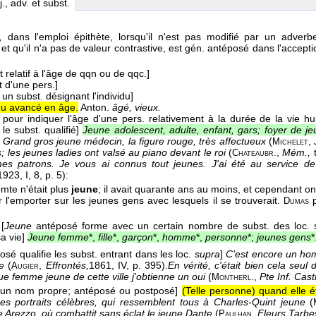
j., adv. et subst.
e,
dans l'emploi épithète, lorsqu'il n'est pas modifié par un adverbe
t qu'il n'a pas de valeur contrastive, est gén. antéposé dans l'accepti
t relatif à l'âge de qqn ou de qqc.]
t d'une pers.]
 un subst. désignant l'individu]
eu avancé en âge.
Anton.
âgé, vieux.
 pour indiquer l'âge d'une pers. relativement à la durée de la vie h
le subst. qualifié]
Jeune adolescent, adulte, enfant, gars; foyer de jeu
. Grand gros jeune médecin, la figure rouge, très affectueux
(
,
Michelet
; les jeunes ladies ont valsé au piano devant le roi
(
,
Mém.,
Chateaubr.
es patrons. Je vous ai connus tout jeunes. J'ai été au service d
1923
, I, 8, p. 5):
omte n'était plus
jeune
; il avait quarante ans au moins, et cependant on 
ur l'emporter sur les jeunes gens avec lesquels il se trouverait.
p
Dumas
[
Jeune
antéposé forme avec un certain nombre de subst. des loc. 
a vie]
Jeune femme
*,
fille
*,
garçon
*,
homme
*,
personne
*;
jeunes gens
*
osé qualifie les subst. entrant dans les loc.
supra
]
C'est encore un hom
me
(
,
Effrontés,
1861
, IV, p. 395).
En vérité, c'était bien cela seul 
Augier
e femme jeune de cette ville j'obtienne un oui
(
,
Pte Inf. Casti
Montherl.
t un nom propre; antéposé ou postposé]
(Telle personne) quand elle ét
es portraits célèbres, qui ressemblent tous à Charles-Quint jeune
(
e Arezzo, où combattit sans éclat le jeune Dante
(
,
Fleurs Tarbe
Paulhan