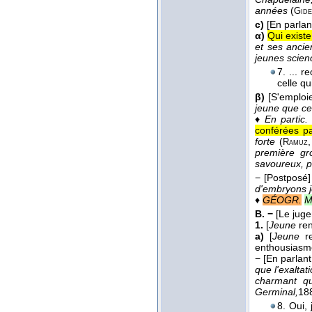
années
(
Gide
c)
[En parlan
α)
Qui exist
et ses ancie
jeunes scienc
7. ... 
celle qu
β)
[S'emploie
jeune que ceu
♦
En partic.
conférées par
forte
(
Ramuz
première g
savoureux, p
−
[Postposé]
d'embryons 
♦
GÉOGR.
M
B. −
[Le jug
1.
[
Jeune
ren
a)
[
Jeune
r
enthousiasme 
−
[En parlant
que l'exalta
charmant q
Germinal,
18
8. Oui, 