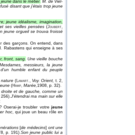
p jeune dans le métier.
M. de Viel-
usé disant que j'étais trop jeune
e; jeune idéalisme, imagination,
et ses vieilles pensées
(
,
Joubert
n jeune orgueil se trouva froissé
our des garçons. On entend, dans
 M. Rabastens qui enseigne à ses
 front, sang.
Une vieille bouche
Mesdames, messieurs, la jeune
e d'un humble enfant du peuple
a nature
(
,
Voy. Orient,
t. 2
,
Lamart.
r jeune
(
,
Marée,
1908
, p. 32).
Hamp
e droite et de gauche, comme un
. 256).
J'étendrai ma main sur elle
:
? Oserai-je troubler votre
jeune
ter hoc
, qui joue un beau rôle en
énérations
[
de médecins
]
ont une
78
, p. 191).
Son jeune public lui a