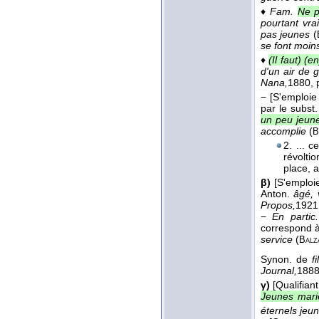
♦
Fam.
Ne p
pourtant vra
pas jeunes
(
se font moin
♦
(Il faut) (
d'un air de 
Nana,
1880
, 
−
[S'emploie 
par le subst
un peu jeune
accomplie
(
B
2. ... c
révoltio
place, 
β)
[S'emploie
Anton.
âgé, 
Propos,
1921
−
En partic.
correspond 
service
(
Balz
Synon. de
fi
Journal,
188
γ)
[Qualifian
Jeunes mari
éternels je