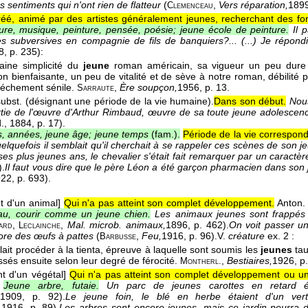
 sentiments qui n'ont rien de flatteur
(
,
Vers réparation,
189
Clemenceau
réé, animé par des artistes généralement jeunes, recherchant des f
ature, musique, peinture, pensée, poésie; jeune école de peinture.
Il 
s subversives en compagnie de fils de banquiers?... (...) Je répon
8
, p. 235):
aine simplicité du
jeune
roman américain, sa vigueur un peu dure r
on bienfaisante, un peu de vitalité et de sève à notre roman, débilité 
échement sénile.
,
Ère soupçon,
1956
, p. 13.
Sarraute
subst. (désignant une période de la vie humaine).
Dans son début.
Nou
tie de l'œuvre d'Arthur Rimbaud, œuvre de sa toute jeune adolesce
.
, 1884
, p. 17).
, années, jeune âge; jeune temps
(fam.).
Période de la vie correspond
elquefois il semblait qu'il cherchait à se rappeler ces scènes de son 
es plus jeunes ans, le chevalier s'était fait remarquer par un caract
).
Il faut vous dire que le père Léon a été garçon pharmacien dans so
922
, p. 693).
t d'un animal]
Qui n'a pas atteint son complet développement.
Anton
au, courir comme un jeune chien.
Les animaux jeunes sont frappés
,
,
Mal. microb. animaux,
1896
, p. 462).
On voit passer un
ard
Leclainche
ore des œufs à pattes
(
,
Feu,
1916
, p. 96).
V.
créature
ex. 2 :
Barbusse
lait procéder à la tienta, épreuve à laquelle sont soumis les
jeunes
ta
ssés ensuite selon leur degré de férocité.
,
Bestiaires,
1926
, p
Montherl.
nt d'un végétal]
Qui n'a pas atteint son complet développement ou u
Jeune arbre, futaie.
Un parc de jeunes carottes en retard é
1909
, p. 92).
Le jeune foin, le blé en herbe étaient d'un ver
,
1916
, p. 89).
Les arbres sont encore jeunes, mais ce jardin pourra 