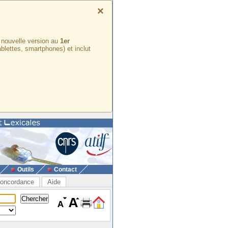
×
e nouvelle version au
1er
ablettes, smartphones) et inclut
Outils
Contact
oncordance
Aide