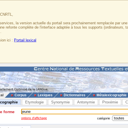
u CNRTL,
services, la version actuelle du portail sera prochainement remplacée par un
 une refonte complète de l'interface adaptée à tous les supports (ordinateurs, t
.
ion ici :
Portail lexical
cal
Corpus
Lexiques
Dictionnaires
Métalexicographie
icographie
Etymologie
Synonymie
Antonymie
Proxémie
C
ne forme
options d'affichage
catégorie :