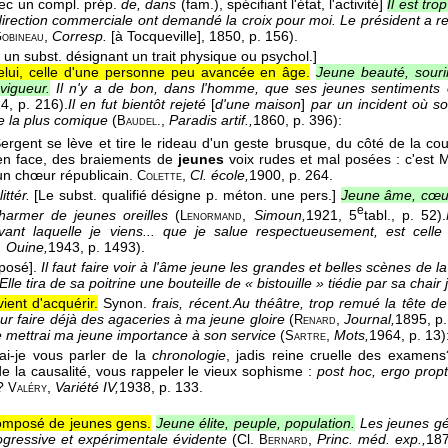
vec un compl. prép.
de, dans
(fam.), spécifiant l'état, l'activité]
Il est tro
direction commerciale ont demandé la croix pour moi. Le président a ref
,
Corresp.
[à Tocqueville]
, 1850
, p. 156).
obineau
t un subst. désignant un trait physique ou psychol.]
elui, celle d'une personne peu avancée en âge.
Jeune beauté, sourir
vigueur.
Il n'y a de bon, dans l'homme, que ses jeunes sentiments 
24
, p. 216).
Il en fut bientôt rejeté
[
d'une maison
]
par un incident où so
e la plus comique
(
,
Paradis artif.,
1860
, p. 396):
Baudel.
ergent se lève et tire le rideau d'un geste brusque, du côté de la c
 en face, des braiements de
jeunes
voix rudes et mal posées : c'est
un chœur républicain.
,
Cl. école,
1900
, p. 264.
Colette
ittér.
[Le subst. qualifié désigne p. méton. une pers.]
Jeune âme, cœur,
e
charmer de jeunes oreilles
(
,
Simoun,
1921
, 5
tabl., p. 52).
Lenormand
ant laquelle je viens... que je salue respectueusement, est cell
 Ouine,
1943
, p. 1493).
posé].
Il faut faire voir à l'âme jeune les grandes et belles scènes de l
Elle tira de sa poitrine une bouteille de « bistouille » tiédie par sa chai
ient d'acquérir.
Synon.
frais, récent.
Au théâtre, trop remué la tête d
our faire déjà des agaceries à ma jeune gloire
(
,
Journal,
1895
, p
Renard
je mettrai ma jeune importance à son service
(
,
Mots,
1964
, p. 13)
Sartre
ai-je vous parler de la
chronologie
, jadis reine cruelle des examens
de la causalité, vous rappeler le vieux sophisme :
post hoc, ergo prop
e?
,
Variété IV,
1938
, p. 133.
Valéry
omposé de jeunes gens.
Jeune élite, peuple, population.
Les jeunes g
gressive et expérimentale évidente
(
Cl.
,
Princ. méd. exp.,
18
Bernard