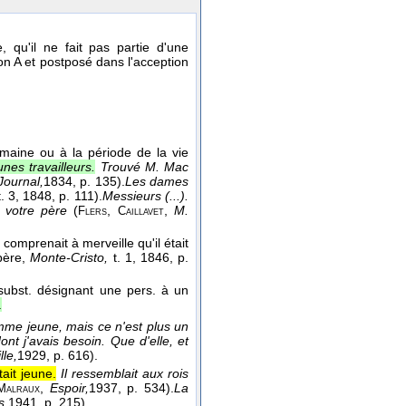
, qu'il ne fait pas partie d'une
on A et postposé dans l'acception
umaine ou à la période de la vie
nes travailleurs.
Trouvé M. Mac
Journal,
1834
, p. 135).
Les dames
t. 3
, 1848
, p. 111).
Messieurs (...).
e votre père
(
,
,
M.
Flers
Caillavet
comprenait à merveille qu'il était
ère
,
Monte-Cristo,
t. 1
, 1846
, p.
subst. désignant une pers. à un
.
me jeune, mais ce n'est plus un
dont j'avais besoin. Que d'elle, et
lle,
1929
, p. 616).
ait jeune.
Il ressemblait aux rois
,
Espoir,
1937
, p. 534).
La
Malraux
s,
1941
, p. 215).