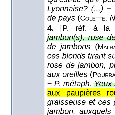
Lyonnaise? (...) 
de pays
(
,
N
Colette
4.
[P. réf. à la
jambon(s), rose d
de jambons
(
Malr
ces blonds tirant s
rose de jambon, p
aux oreilles
(
Pourra
−
P. métaph.
Yeux 
aux paupières ro
graisseuse et ces
jambon, auxquels 