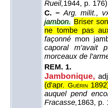
Rueil,
1944
, p. 176)
C. −
Arg. milit., v
jambon.
Briser son
ne tombe pas aux
façonné
mon jam
caporal m'avait 
morceaux de l'ar
REM.
1.
Jambonique,
adj
(
d'apr.
1892
Guérin
auquel pend enco
Fracasse,
1863
, p.