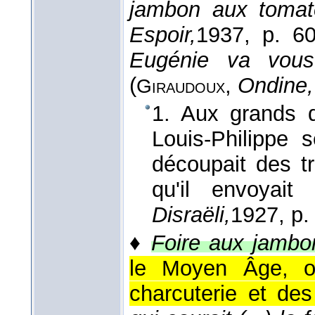
jambon aux tomate
Espoir,
1937
, p. 60
Eugénie va vous
(
,
Ondine,
Giraudoux
1. Aux grands d
Louis-Philippe 
découpait des 
qu'il envoyai
Disraëli,
1927
, p.
♦
Foire aux jambo
le Moyen Âge, où
charcuterie et des