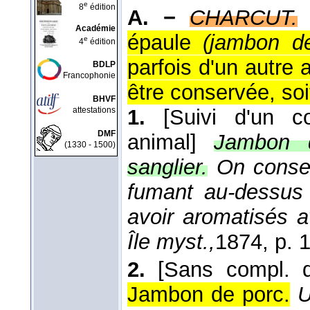
e
8
édition
A. −
CHARCUT.
Académie
épaule
(jambon d
e
4
édition
parfois d'un autre
BDLP
Francophonie
être conservée, soit
BHVF
attestations
1.
[Suivi d'un c
DMF
animal]
Jambon d
(1330 - 1500)
sanglier.
On conser
fumant au-dessus 
avoir aromatisés 
Île myst.,
1874
, p. 
2.
[Sans compl. d
Jambon de porc.
U