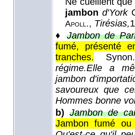
Ne cueillent que
jambon
d'York
.
,
Tirésias,
1
Apoll
♦
Jambon de Pari
fumé, présenté e
tranches.
Syno
régime.
Elle a mê
jambon d'importati
savoureux que ce
Hommes bonne vol
b)
Jambon de ca
Jambon fumé ou 
Qu'est-ce qu'il p