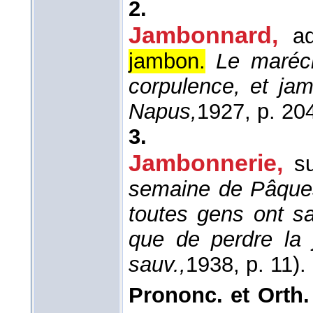
2.
Jambonnard,
a
jambon.
Le maréch
corpulence, et ja
Napus,
1927
, p. 20
3.
Jambonnerie,
s
semaine de Pâques
toutes gens ont sa
que de perdre la
sauv.,
1938
, p. 11).
Prononc. et Orth.