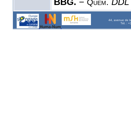
BBG.
−
.
DD
Quem
44, avenue de l
Tél. : 