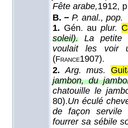
Fête arabe,
1912
, p
B. −
P. anal., pop.
1.
Gén. au
plur.
C
soleil).
La petite 
voulait les voir
(
1907
).
France
2.
Arg. mus.
Guit
jambon, du jambo
chatouille le jam
80).
Un éculé chevel
de façon servile 
fourrer sa sébile 