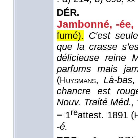
DÉR.
Jambonné, -ée,
fumé).
C'est seul
que la crasse s'es
délicieuse reine 
parfums mais jam
(
,
Là-bas
Huysmans
chancre est rou
Nouv. Traité Méd.,
re
−
1
attest. 1891 (
-é.