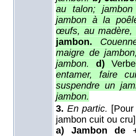
au talon; jambon
jambon à la poêle
œufs, au madère,
jambon.
Couenne
maigre de jambon;
jambon.
d)
Ver
entamer, faire cui
suspendre un jam
jambon.
3.
En partic.
[Pour
jambon cuit ou cru]
a)
Jambon de