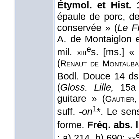
Étymol. et Hist.
épaule de porc, de
conservée » (
Le F
A. de Montaiglon e
e
mil.
s. [ms.] «
xiii
(
Renaut de
Montauba
Bodl. Douce 14 d
(
Gloss. Lille,
15a
guitare » (
Gautier
1
suff.
-on
*. Le sen
forme.
Fréq. abs. l
: a) 214, b) 690;
xx