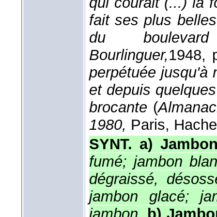
qui courait (...) l
fait ses plus belle
du boulevar
Bourlinguer,
1948
, 
perpétuée jusqu'à 
et depuis quelques 
brocante
(
Almanac
1980,
Paris, Hache
SYNT. a) Jambo
fumé; jambon blan
dégraissé, désos
jambon glacé; ja
jambon.
b) Jamb