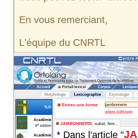
En vous remerciant,
L'équipe du CNRTL
Accueil
Portail lexical
Corpus
Lexique
Morphologie
Lexicographie
Etymologie
Entrez une forme
TLFi
options d'affichage
Académie
JAMBONNERIE
, subst. fém.,
e
9
édition
JA
* Dans l'article "
Académie