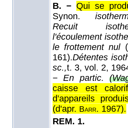
B. −
Qui se prod
Synon.
isotherm
Recuit iso
l'écoulement isoth
le frottement nul
(
161).
Détentes isot
sc.,
t. 3, vol. 2
, 196
−
En partic.
(Wag
caisse est calor
d'appareils produ
(
d'apr.
. 1967
).
Barr
REM.
1.