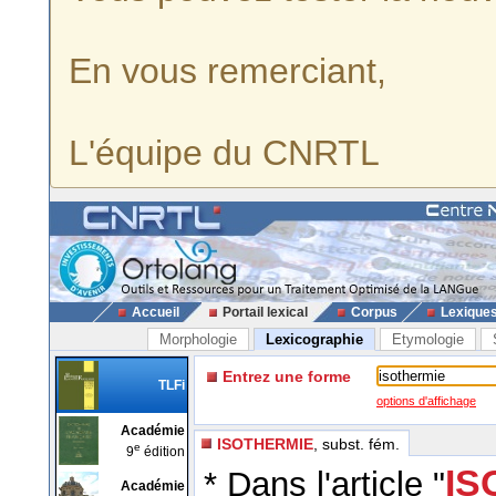
En vous remerciant,
L'équipe du CNRTL
Accueil
Portail lexical
Corpus
Lexique
Morphologie
Lexicographie
Etymologie
Entrez une forme
TLFi
options d'affichage
Académie
ISOTHERMIE
, subst. fém.
e
9
édition
IS
* Dans l'article "
Académie