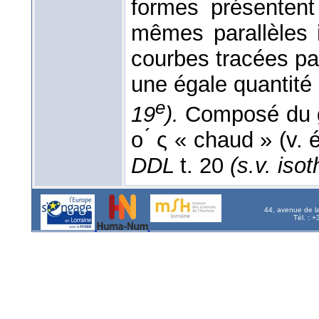
formes présentent
mêmes parallèles
courbes tracées pa
une égale quantité
e
19
).
Composé du gr.
ο ́ ς « chaud » (v.
DDL
t. 20
(s.v. iso
44, avenue de l
Tél. : 