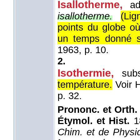
Isallotherme,
ad
isallotherme.
(Li
points du globe où
un temps donné 
1963, p. 10.
2.
Isothermie,
sub
température.
Voir 
p. 32.
Prononc. et Orth.
Étymol. et Hist.
1
Chim. et de Phys