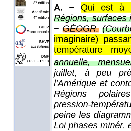
e
8
édition
A. −
Qui est à 
Académie
Régions, surfaces 
e
4
édition
−
GÉOGR.
(Courb
BDLP
Francophonie
imaginaire) passa
BHVF
attestations
température mo
DMF
annuelle, mensuel
(1330 - 1500)
juillet, à peu p
l'Amérique et con
Régions polaires
pression-tempéra
peine les diagram
Loi phases minér. e