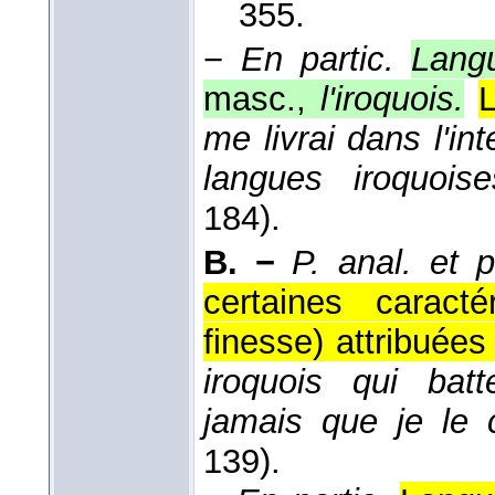
355.
−
En partic.
Lang
masc.,
l'iroquois.
L
me livrai dans l'in
langues iroquoi
184).
B. −
P. anal. et p
certaines caract
finesse) attribuées
iroquois qui batt
jamais que je le c
139).