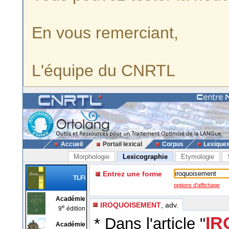
En vous remerciant,
L'équipe du CNRTL
Accueil
Portail lexical
Corpus
Lexique
Morphologie
Lexicographie
Etymologie
Entrez une forme
TLFi
options d'affichage
Académie
IROQUOISEMENT
, adv.
e
9
édition
IR
* Dans l'article "
Académie