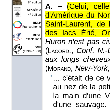
e
8
édition
A. −
(Celui, cell
Académie
d'Amérique du Nord
e
4
édition
Saint-Laurent, de
BDLP
Francophonie
des lacs Érié, On
BHVF
attestations
Huron n'est pas civ
DMF
(
.
,
Conf. N.-
Lacord
(1330 - 1500)
aux longs cheveux,
(
,
New-York,
Morand
... c'était de ce 
au nez de la pet
la main d'une Vé
d'une sauvage