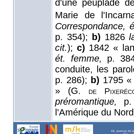
d'une peuplade d
Marie de l'Incar
Correspondance, éc
p. 354);
b)
1826
l
cit.
);
c)
1842 « lang
ét. femme,
p. 38
conduite, les parol
p. 286);
b)
1795 « 
» (G.
de
Pixeréc
préromantique,
p.
l'Amérique du Nor
44, avenue de l