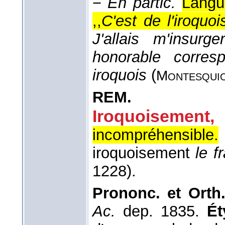
−
En partic.
Langu
,,
C'est de l'iroquo
J'allais m'insur
honorable corresp
iroquois
(
Montesqui
REM.
Iroquoisement,
incompréhensible.
iroquoisement
le f
1228).
Prononc. et Orth
Ac.
dep. 1835.
Ét