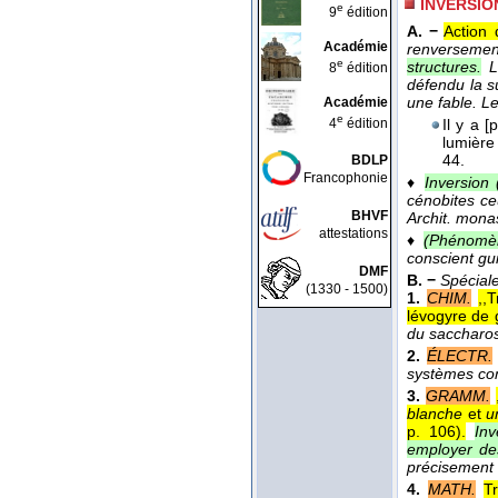
INVERSIO
e
9
édition
A. −
Action 
Académie
renversemen
e
structures.
L
8
édition
défendu la 
une fable. L
Académie
e
4
édition
Il y a 
lumière 
44.
BDLP
Francophonie
♦
Inversion 
cénobites ce
BHVF
Archit. monas
attestations
♦
(Phénomèn
conscient gu
DMF
B. −
Spécial
(1330 - 1500)
1.
CHIM.
,,
lévogyre de 
du sacchar
2.
ÉLECTR.
systèmes com
3.
GRAMM.
blanche
et
u
p. 106
).
Inv
employer des
précisement 
4.
MATH.
T