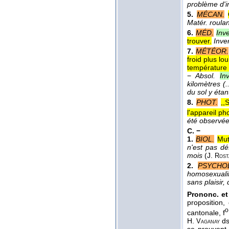
problème d'i
5.
MÉCAN.
Matér. roulan
6.
MÉD.
Inv
trouver.
Inve
7.
MÉTÉOR.
froid plus lo
température e
−
Absol.
In
kilomètres (
du sol y étan
8.
PHOT.
,,
l'appareil p
été observée
C. −
1.
BIOL.
Mut
n'est pas dé
mois
(
J.
Rost
2.
PSYCHO
homosexuali
sans plaisir
Prononc. et
proposition,
o
cantonale, f
H.
d
Vaganay
se prouvent 