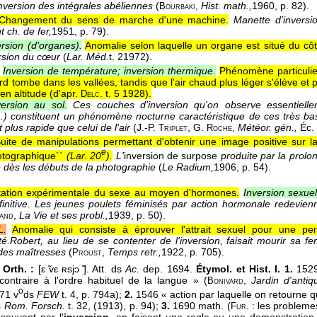
nversion des intégrales abéliennes
(
,
Hist. math.,
1960
, p. 82).
Bourbaki
Changement du sens de marche d'une machine.
Manette d'invers
t ch. de fer,
1951
, p. 79).
ersion (d'organes).
Anomalie selon laquelle un organe est situé du côt
rsion du cœur
(
Lar. Méd.
t. 2
1972
).
Inversion de température; inversion thermique.
Phénomène particulier
urd tombe dans les vallées, tandis que l'air chaud plus léger s'élève e
n altitude (
d'apr.
. t. 5 1928
).
Delc
version au sol.
Ces couches d'inversion qu'on observe essentiell
...) constituent un phénomène nocturne caractéristique de ces très ba
t plus rapide que celui de l'air
(
J.-P.
, G.
,
Météor. gén.,
Éc.
Triplet
Roche
Suite de manipulations permettant d'obtenir une image positive sur 
e
hotographique``
(
Lar. 20
).
L'
inversion de surpose
produite par la prolon
 dès les débuts de la photographie
(
Le Radium,
1906
, p. 54).
ation expérimentale du sexe au moyen d'hormones.
Inversion sexuel
finitive. Les jeunes poulets féminisés par action hormonale redevi
,
La Vie et ses probl.,
1939
, p. 50).
and
L.
Anomalie qui consiste à éprouver l'attrait sexuel pour une 
té.
Robert, au lieu de se contenter de l'inversion, faisait mourir sa 
, des maîtresses
(
,
Temps retr.,
1922
, p. 705).
Proust
 Orth. :
[ε ̃vε ʀsjɔ ̃]. Att. ds
Ac.
dep. 1694.
Étymol. et Hist. I. 1.
1529
 contraire à l'ordre habituel de la langue » (
,
Jardin d'antiq
Bonivard
o
71 v
ds
FEW
t. 4, p. 794a);
2.
1546 « action par laquelle on retourne 
s
Rom. Forsch.
t. 32, (1913), p. 94);
3.
1690 math. (
. : les problem
Fur
souvent par l'
inversion,
en faisant une regle ou une demonstration 