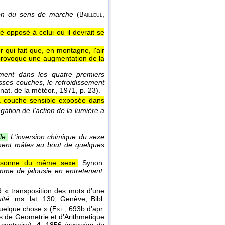
ion du sens de marche
(
,
Bailleul
é opposé à celui où il devrait se
 qui fait que, en montagne, l'air
t provoque une augmentation de la
ement dans les quatre premiers
sses couches, le refroidissement
 nat. de la météor.
, 1971
, p. 23).
la couche sensible exposée dans
gation de l'action de la lumière a
le.
L'inversion chimique du sexe
ennent mâles au bout de quelques
personne du même sexe.
Synon.
femme de jalousie en entretenant,
 « transposition des mots d'une
uité,
ms. lat. 130, Genève, Bibl.
quelque chose » (
., 693b d'apr.
Est
es de Geometrie et d'Arithmetique
contraire);
4.
1856
inversion du