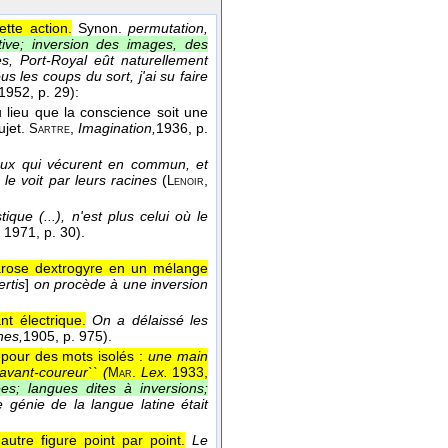
ette action.
Synon.
permutation,
tive; inversion des images, des
s, Port-Royal eût naturellement
us les coups du sort, j'ai su faire
1952
, p. 29):
 lieu que la conscience soit une
ujet.
,
Imagination,
1936
, p.
Sartre
eux qui vécurent en commun, et
 le voit par leurs racines
(
,
Lenoir
que (...), n'est plus celui où le
, 1971
, p. 30).
charose dextrogyre en un mélange
ertis
]
on procède à une inversion
t électrique.
On a délaissé les
nes,
1905
, p. 975).
 pour des mots isolés :
une main
 avant-coureur`` (
.
Lex.
1933,
Mar
ées; langues dites à inversions;
e génie de la langue latine était
utre figure point par point.
Le