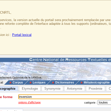
u CNRTL,
services, la version actuelle du portail sera prochainement remplacée par un
 une refonte complète de l'interface adaptée à tous les supports (ordinateurs, t
.
ion ici :
Portail lexical
cal
Corpus
Lexiques
Dictionnaires
Métalexicographie
icographie
Etymologie
Synonymie
Antonymie
Proxémie
C
ne forme
options d'affichage
catégorie :