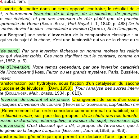
N
, subst. fém.
d'invertir, de mettre dans un sens opposé, contraire; le résultat de c
t, retournement.
Inversion de la fugue, de la situation, de perspec
e cas échéant, et par une inversion de rôle plutôt que de principe
suprématie de Rome
(
-
,
Port-Royal,
t. 1
, 1840
, p. 488).
De to
Sainte
Beuve
e moins devient le plus : consolante inversion
(
,
Si tu t'imagines,
Queneau
[pour Bergson] une sorte d'
inversion
de la comparaison classique : au
qui va du sujet à la chose, c'est une luminosité qui va de la chose au s
(de sens).
Par une inversion fâcheuse on nomma moines les religi
ux qui vivaient isolés. Ces mots signifient tout le contraire, comme on
t.,
1852
, p. 5).
e d')inversion.
Notre temps cependant, par une inversion caractéristi
ide l'inconscient
(
,
Pluton ou les grands mystères,
Paris, Bussière
Hades
ement
Transformation par hydrolyse, sous l'action d'un catalyseur, du sac
glucose et de lévulose`` (
1959
).
[
Pour l'analyse des sucres interv
Duval
ose
(
,
Malt., brass.,
1934
, p. 613).
Boullanger
Inversion de courant et de phase.
Changement de sens d'un couran
pliqués d'inversion de courant
(
,
Exploitation mi
Haton de
La
Goupillière
,,Renversement d'un ordre considéré comme normal ou habituel, soit
ne blanche main,
soit pour des groupes :
de la chute des rois funeste
ersion exclamative, interrogative; inversion du sujet; inversions fig
 inversions.
C'est Bossuet qui a dit, à propos de l'inversion, que l
le génie de la langue française
(
,
Journal,
1858
, p. 458).
Goncourt
ransformation géométrique qui permet de déduire d'une figure une a