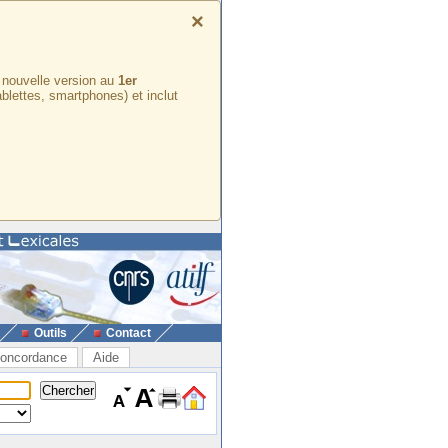
×
e nouvelle version au
1er
ablettes, smartphones) et inclut
Outils
Contact
oncordance
Aide