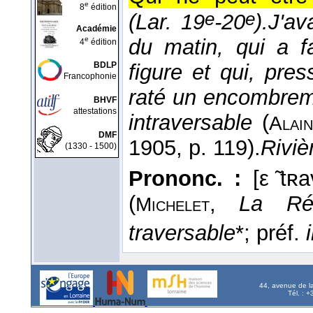
e
8
édition
e
e
(
Lar. 19
-20
).
J'av
Académie
e
du matin, qui a fa
4
édition
BDLP
figure et qui, pre
Francophonie
raté un encombreme
BHVF
attestations
intraversable
(
Alain
DMF
1905
, p. 119).
Riviè
(1330 - 1500)
Prononc. :
[ε ̃tʀ
(
,
La R
Michelet
traversable
*; préf.
44, avenue de l
Tél. : 