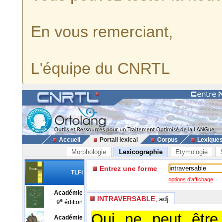
En vous remerciant,
L'équipe du CNRTL
Accueil
Portail lexical
Corpus
Lexique
Morphologie
Lexicographie
Etymologie
Entrez une forme
TLFi
options d'affichage
Académie
INTRAVERSABLE
, adj.
e
9
édition
Qui ne peut être 
Académie