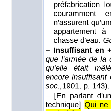
préfabrication l
couramment em
n'assurent qu'un
appartement à 
chasse d'eau.
Gd
−
Insuffisant en
+
que l'armée de la 
qu'elle était mêl
encore insuffisan
soc.,
1901
, p. 143).
−
[En parlant d'u
technique]
Qui ne 