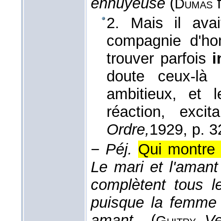
ennuyeuse
(
f
Dumas
2. Mais il ava
compagnie d'h
trouver parfois
i
doute ceux-là 
ambitieux, et 
réaction, excit
Ordre,
1929
, p. 3
−
Péj.
Qui montre 
Le mari et l'amant
complètent tous le
puisque la femme 
amant...
(
,
Ve
Guitry