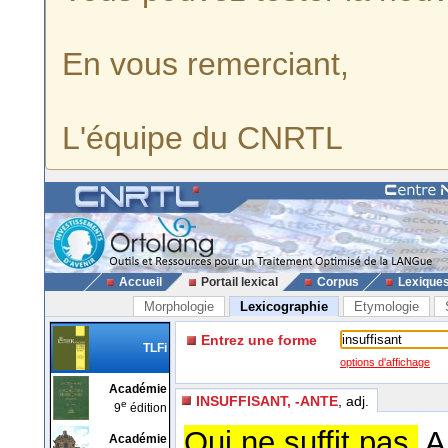
En vous remerciant,
L'équipe du CNRTL
Accueil
Portail lexical
Corpus
Lexique
Morphologie
Lexicographie
Etymologie
Entrez une forme
TLFi
options d'affichage
Académie
INSUFFISANT, -ANTE
, adj.
e
9
édition
Qui ne suffit pas.
A
Académie