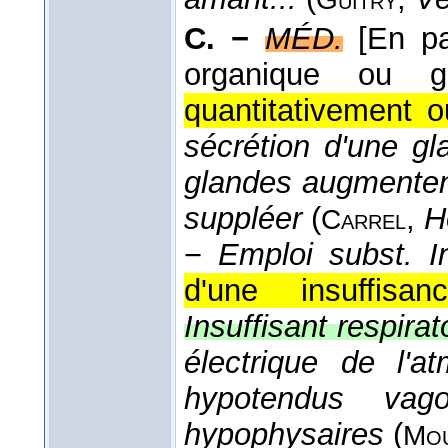
C. −
MÉD.
[En pa
organique ou gla
quantitativement o
sécrétion d'une gl
glandes augmentent
suppléer
(
,
H
Carrel
−
Emploi subst.
I
d'une insuffisa
Insuffisant respirat
électrique de l'a
hypotendus vago
hypophysaires
(
Mou