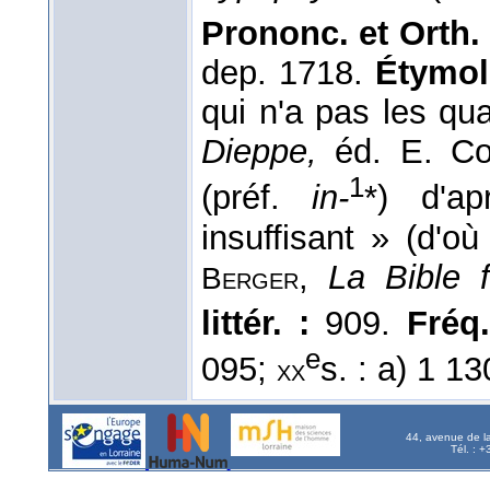
Prononc. et Orth.
dep. 1718.
Étymol.
qui n'a pas les qua
Dieppe,
éd. E. Co
1
(préf.
in-
*) d'ap
insuffisant » (d'où
,
La Bible 
Berger
littér. :
909.
Fréq.
e
095;
s. : a) 1 13
xx
44, avenue de l
Tél. : 