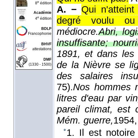
e
8
édition
A. −
Qui n'attein
Académie
degré voulu ou 
e
4
édition
médiocre.
Abri, log
BDLP
Francophonie
insuffisante; nourri
BHVF
attestations
1891, et dans les 
DMF
de la Nièvre se li
(1330 - 1500)
des salaires ins
75).
Nos hommes ne
litres d'eau par v
pareil climat, est
Mém. guerre,
1954
1. Il est notoi