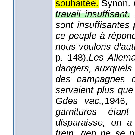
souhaitée.
Synon.
travail insuffisant.
sont insuffisantes
ce peuple à répondr
nous voulons d'aut
p. 148).
Les Allema
dangers, auxquels 
des campagnes d
servaient plus que 
Gdes vac.,
1946
, 
garnitures étan
disparaisse, on 
frein, rien ne se p