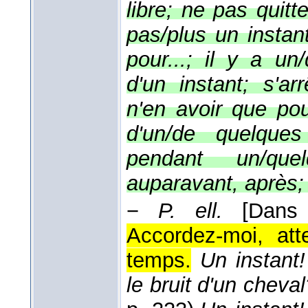
libre; ne pas quitte
pas/plus un instant
pour...; il y a un/
d'un instant; s'ar
n'en avoir que pou
d'un/de quelques
pendant un/quel
auparavant, après; 
−
P. ell.
[Dans
Accordez-moi, att
temps.
Un instant
le bruit d'un cheva