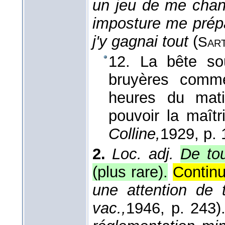
un jeu de me chang
imposture me prépar
j'y gagnai tout
(
Sar
12. La bête so
bruyères comme
heures du mati
pouvoir la maîtr
Colline,
1929
, p.
2.
Loc. adj.
De tou
(plus rare).
Continu
une attention de 
vac.,
1946
, p. 243)