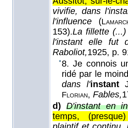
Aussitôt, sur-le-c
vivifie, dans l'in
l'influence
(
Lamarc
153).
La fillette (.
l'instant elle fu
Raboliot,
1925
, p. 9
8. Je connois un
ridé par le moin
dans l'
instant
,
Fables,
1
Florian
d)
D'instant en in
temps, (presque)
plaintif et continu,