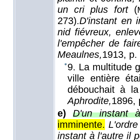
un cri plus fort
(
273).
D'instant en i
nid fiévreux, enl
l'empêcher de fair
Meaulnes,
1913
, p.
9. La multitude 
ville entière ét
débouchait à la
Aphrodite,
1896
,
e)
D'un instant à
imminente.
L'ordre
instant à l'autre il 