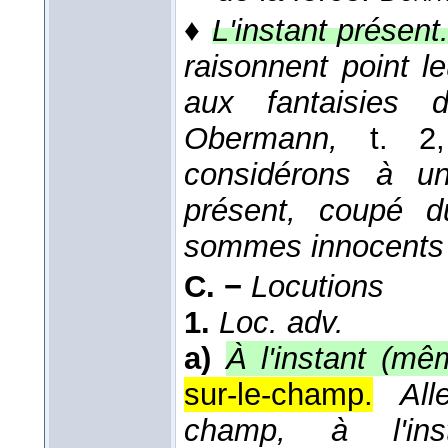
♦
L'instant présent
raisonnent point l
aux fantaisies 
Obermann,
t. 2
considérons à un
présent, coupé d
sommes innocent
C. −
Locutions
1.
Loc. adv.
a)
À l'instant (mê
sur-le-champ.
Al
champ, à l'in