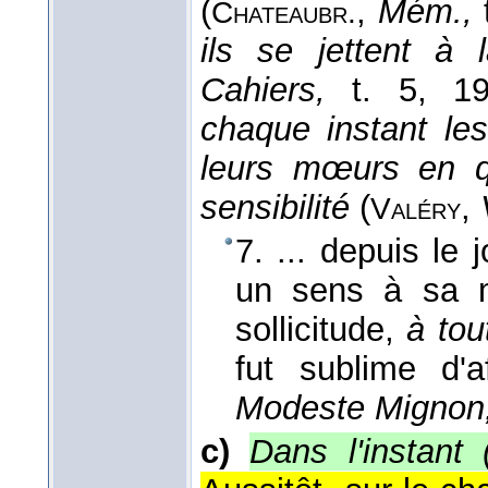
(
,
Mém.,
Chateaubr.
ils se jettent à 
Cahiers,
t. 5
, 1
chaque instant l
leurs mœurs en q
sensibilité
(
,
Valéry
7. ... depuis le j
un sens à sa m
sollicitude,
à to
fut sublime d'a
Modeste Mignon
c)
Dans l'instan