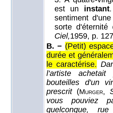
est un
instant
sentiment d'une
sorte d'éternité
Ciel,
1959
, p. 127
B. −
(Petit) espac
durée et généralem
le caractérise.
Dan
l'artiste achet
bouteilles d'un vi
prescrit
(
,
Murger
vous pouviez pa
quelconque, ru