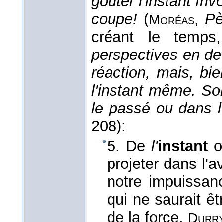
goûter l'instant fr
coupe!
(
,
Pè
Moréas
créant le temp
perspectives en de
réaction, mais, bi
l'instant même. So
le passé ou dans l
208):
5. De
l'
instant
o
projeter dans l'
notre impuissa
qui ne saurait êt
de la force.
Durr