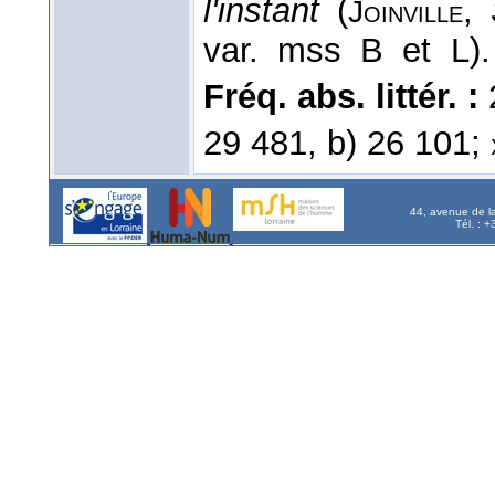
l'instant
(
,
Joinville
var. mss B et L).
Fréq. abs. littér. :
29 481, b) 26 101;
44, avenue de l
Tél. : 