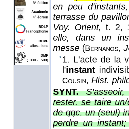
e
8
édition
en peu d'instants
Académie
terrasse du pavillo
e
4
édition
Voy. Orient,
t. 2
, 
BDLP
Francophonie
elle, dans un ins
BHVF
messe
(
,
J
attestations
Bernanos
DMF
1. L'acte de la 
(1330 - 1500)
l'
instant
indivisi
,
Hist. phi
Cousin
SYNT.
S'asseoir,
rester, se taire un
de qqc. un (seul) i
perdre un instant;