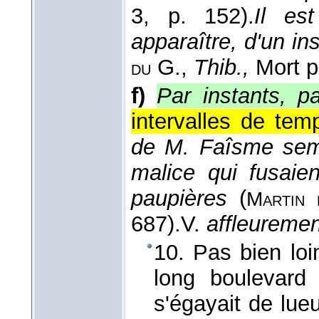
3, p. 152).
Il es
apparaître, d'un inst
G.
,
Thib.,
Mort p
du
f)
Par instants, p
intervalles de tem
de M. Faîsme sembl
malice qui fusaie
paupières
(
Martin 
687).
V.
affleureme
10. Pas bien loin
long boulevard
s'égayait de lueu