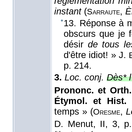
réglementation mi
instant
(
,
È
Sarraute
13. Réponse à 
obscurs que je 
désir
de tous l
d'être idiot! »
J.
p. 214.
3.
Loc. conj.
Dès* l
Prononc. et Orth
Étymol. et Hist.
temps » (
,
L
Oresme
D. Menut, II, 3, p