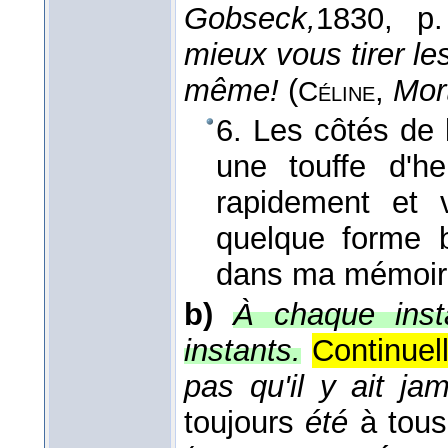
Gobseck,
1830
, p.
mieux vous tirer le
même!
(
,
Mort
Céline
6. Les côtés de l
une touffe d'h
rapidement et 
quelque forme 
dans ma mémoir
b)
À chaque insta
instants.
Continuel
pas qu'il y ait ja
toujours
été
à tous