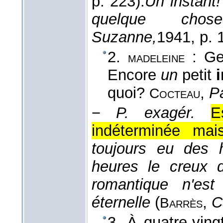
p. 223).
Un instant!
quelque chos
Suzanne,
1941
, p. 
2.
: Geo
madeleine
Encore
un
petit
quoi?
,
Pa
Cocteau
−
P. exagér.
E
indéterminée mais
toujours eu des 
heures le creux 
romantique n'est 
éternelle
(
,
C
Barrès
3. À quatre-ving