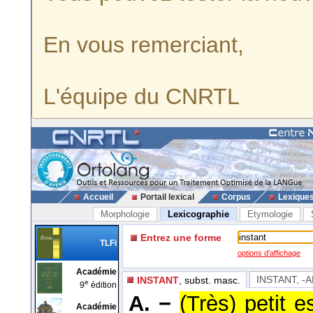
En vous remerciant,
L'équipe du CNRTL
Accueil
Portail lexical
Corpus
Lexique
Morphologie
Lexicographie
Etymologie
Entrez une forme
TLFi
options d'affichage
Académie
INSTANT, -
INSTANT
, subst. masc.
e
9
édition
A. −
(Très) petit 
Académie