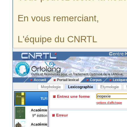
En vous remerciant,
L'équipe du CNRTL
Accueil
Portail lexical
Corpus
Lexique
Morphologie
Lexicographie
Etymologie
Entrez une forme
TLFi
options d'affichage
Académie
e
Erreur
9
édition
Académie