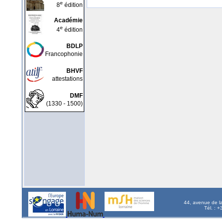
e
8
édition
Académie
e
4
édition
BDLP
Francophonie
BHVF
attestations
DMF
(1330 - 1500)
44, avenue de l
Tél. : 