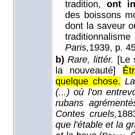
tradition,
ont i
des boissons mo
dont la saveur o
traditionnalisme
Paris,
1939
, p. 45
b)
Rare, littér.
[Le 
la nouveauté]
Êt
quelque chose.
La
(...) où l'on entre
rubans agrémenté
Contes cruels,
188
que l'étable et la 