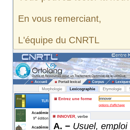
En vous remerciant,
L'équipe du CNRTL
Accueil
Portail lexical
Corpus
Lexique
Morphologie
Lexicographie
Etymologie
Entrez une forme
TLFi
options d'affichage
Académie
INNOVER
, verbe
e
9
édition
A. −
Usuel, emploi 
Académie