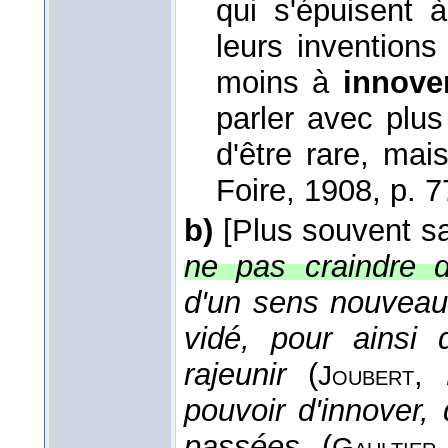
qui s'épuisent 
leurs inventions
moins à
innov
parler avec plus 
d'être rare, mais
Foire
, 1908
, p. 7
b)
[Plus souvent s
ne pas craindre d
d'un sens nouveau,
vidé, pour ainsi 
rajeunir
(
,
Joubert
pouvoir d'innover,
passées
(
Gaultier