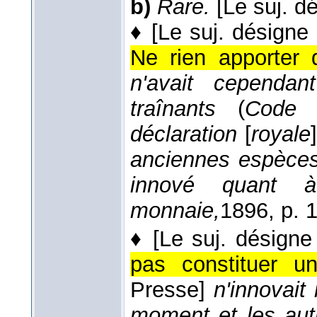
b)
Rare.
[Le suj. d
♦
[Le suj. désigne
Ne rien apporter 
n'avait cependan
traînants
(
Code p
déclaration
[
royale
anciennes espèces 
innové quant 
monnaie,
1896
, p. 
♦
[Le suj. désign
pas constituer u
Presse]
n'innovai
moment et les aut