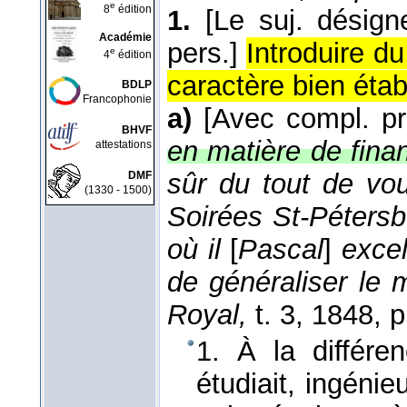
e
8
édition
1.
[Le suj. désig
Académie
pers.]
Introduire d
e
4
édition
caractère bien établ
BDLP
Francophonie
a)
[Avec compl. p
BHVF
en matière de finan
attestations
sûr du tout de vou
DMF
(1330 - 1500)
Soirées St-Pétersb
où il
[
Pascal
]
excel
de généraliser le 
Royal,
t. 3
, 1848
, p
1. À la différen
étudiait, ingéni