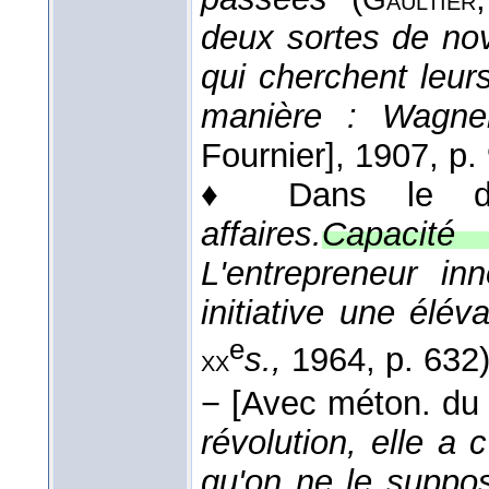
deux sortes de nov
qui cherchent leur
manière : Wagn
Fournier]
, 1907
, p.
♦ Dans le do
affaires.
Capacité
L'entrepreneur in
initiative une élév
e
s.
,
1964
, p. 632)
xx
−
[Avec méton. du 
révolution, elle 
qu'on ne le supp