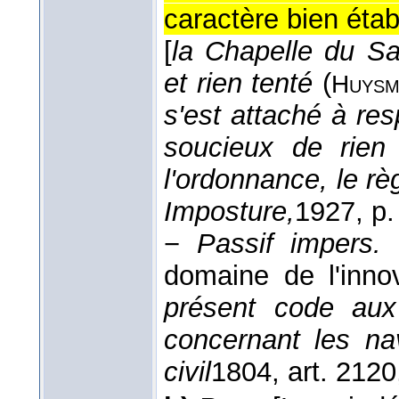
caractère bien établ
[
la Chapelle du Sa
et rien tenté
(
Huysm
s'est attaché à re
soucieux de rien 
l'ordonnance, le r
Imposture,
1927
, p
−
Passif impers.
domaine de l'innov
présent code aux 
concernant les n
civil
1804
, art. 2120