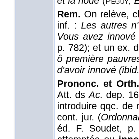
et la houe
(
,
È
Péguy
Rem.
On relève, c
inf. :
Les autres n
Vous avez innové 
p. 782); et un ex. 
ô première pauvre
d'avoir innové (ibid.
Prononc. et Orth
Att. ds
Ac.
dep. 1
introduire qqc. de
cont. jur. (
Ordonnan
éd. F. Soudet, p.