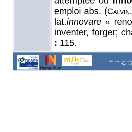
attemptée ou
inn
emploi abs. (
Calvin
lat.
innovare
« ren
inventer, forger; c
:
115.
44, avenue de l
Tél. : 