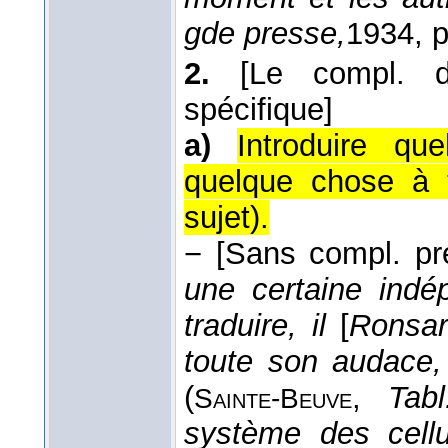
gde presse,
1934
, 
2.
[Le compl. d
spécifique]
a)
Introduire qu
quelque chose à t
sujet).
−
[Sans compl. pr
une certaine indé
traduire, il
[
Ronsa
toute son audace, 
(
,
Tabl
Sainte-
Beuve
système des cellu