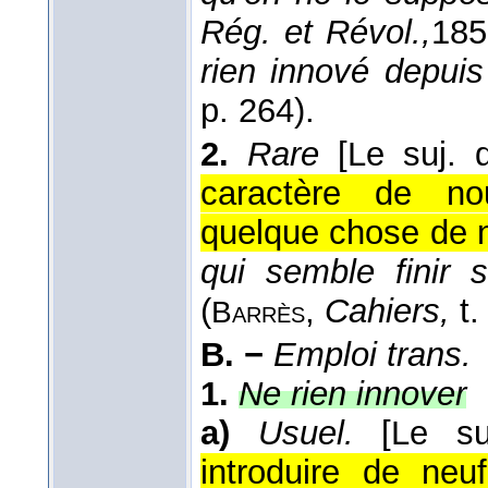
Rég. et Révol.,
185
rien innové depui
p. 264).
2.
Rare
[Le suj. 
caractère de no
quelque chose de 
qui semble finir 
(
,
Cahiers,
t.
Barrès
B. −
Emploi trans.
1.
Ne rien innover
a)
Usuel.
[Le su
introduire de ne