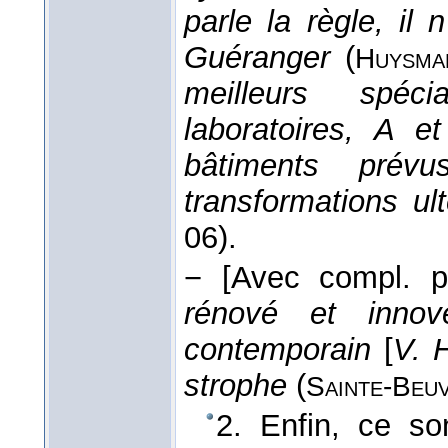
parle la règle, il
Guéranger
(
Huysma
meilleurs spéci
laboratoires, A e
bâtiments prév
transformations ul
06).
−
[Avec compl. p
rénové et innov
contemporain
[
V. 
strophe
(
Sainte-
Beu
2. Enfin, ce so