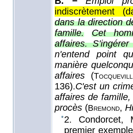
B. −
Emploi pr
indiscrètement (da
dans la direction d
famille.
Cet homm
affaires. S'ingére
n'entend point qu
manière quelconqu
affaires
(
Tocquevill
136).
C'est un crim
affaires de famill
procès
(
,
Hi
Bremond
2. Condorcet, M
premier exemple