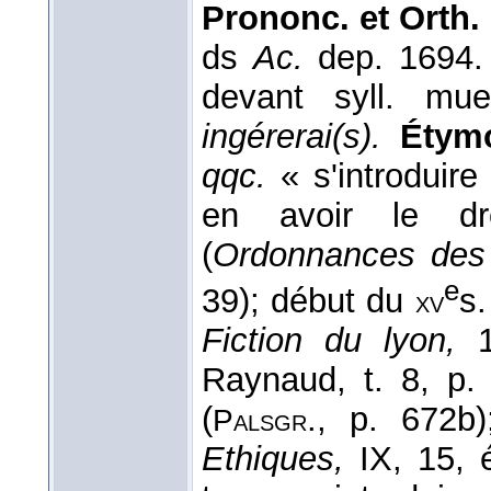
Prononc. et Orth.
ds
Ac.
dep. 1694.
devant syll. mu
ingérerai(s).
Étymo
qqc.
« s'introduir
en avoir le dr
(
Ordonnances des
e
39); début du
s
xv
Fiction du lyon,
Raynaud, t. 8, p
(
., p. 672b
Palsgr
Ethiques,
IX, 15, 