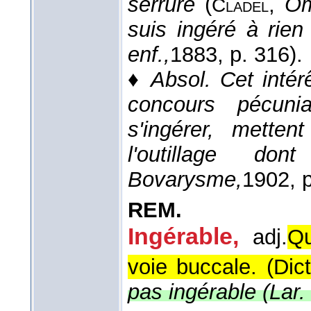
serrure
(
,
Om
Cladel
suis ingéré à rie
enf.,
1883
, p. 316).
♦
Absol.
Cet intér
concours pécunia
s'ingérer, mette
l'outillage 
Bovarysme,
1902
, 
REM.
Ingérable,
adj.
Qu
voie buccale. (
Dic
pas ingérable (
Lar.