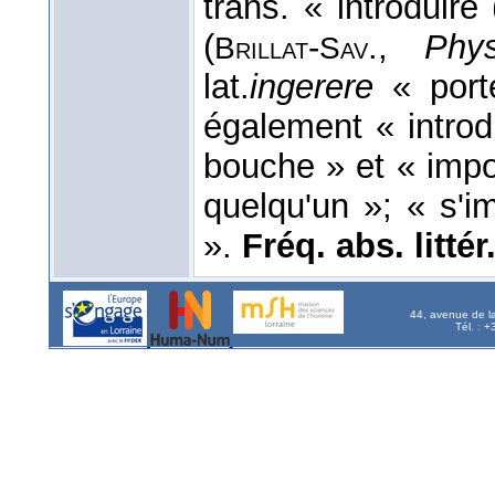
trans. « introduire
(
-
.,
Phy
Brillat
Sav
lat.
ingerere
« port
également « introdu
bouche » et « impo
quelqu'un »; « s'i
».
Fréq. abs. littér
44, avenue de l
Tél. : 