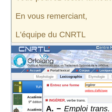
En vous remerciant,
L'équipe du CNRTL
Accueil
Portail lexical
Corpus
Lexique
Morphologie
Lexicographie
Etymologie
Entrez une forme
TLFi
options d'affichage
Académie
INGÉRER
, verbe trans.
e
9
édition
A. −
Emploi trans. 
Académie