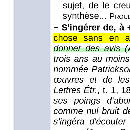
sujet, de le cre
synthèse...
Prou
−
S'ingérer de, à
chose sans en avo
donner des avis (
trois ans au moins
nommée Patrickson,
œuvres et de les
Lettres Étr.,
t. 1
, 1
ses poings d'abo
comme nul bruit de
s'ingéra d'écouter