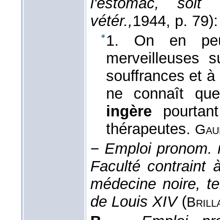
l'estomac, soit
vétér.,
1944
, p. 79):
1. On en peu
merveilleuses s
souffrances et à
ne connaît que
ingère
pourtan
thérapeutes.
Gau
−
Emploi pronom. ré
Faculté contraint 
médecine noire, te
de Louis XIV
(
Brill