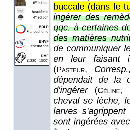
e
8
édition
buccale (dans le tu
Académie
ingérer des remèd
e
4
édition
qqc. à certaines d
BDLP
Francophonie
des matières nutrit
BHVF
de communiquer le
attestations
en leur faisant 
DMF
(1330 - 1500)
(
,
Corresp.
Pasteur
dépendait de la qu
d'ingérer
(
,
Céline
cheval se lèche, l
larves s'agrippen
sont ingérées avec