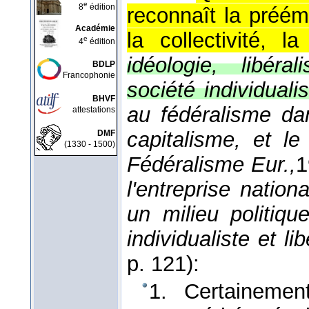
e
8
édition
reconnaît la préém
Académie
la collectivité, la
e
4
édition
idéologie, libéra
BDLP
Francophonie
société individualis
BHVF
au fédéralisme da
attestations
capitalisme, et le
DMF
(1330 - 1500)
Fédéralisme Eur.,
1
l'entreprise nation
un milieu politiq
individualiste et li
p. 121):
1. Certainemen