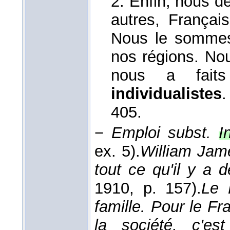
2. Enfin, nous d
autres, Françai
Nous le sommes 
nos régions. No
nous a faits 
individualistes
405.
−
Emploi subst.
I
ex. 5).
William Jame
tout ce qu'il y a 
1910
, p. 157).
Le 
famille. Pour le Fra
la société, c'est