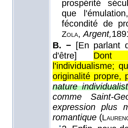
prospérité séc
que l'émulation
fécondité de pr
,
Argent,
189
Zola
B. −
[En parlant
d'être]
Dont l
l'individualisme; 
originalité propre,
nature individualist
comme Saint-Ge
expression plus m
romantique
(
Laurenc