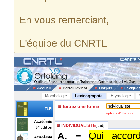
En vous remerciant,
L'équipe du CNRTL
Accueil
Portail lexical
Corpus
Lexique
Morphologie
Lexicographie
Etymologie
Entrez une forme
TLFi
options d'affichage
Académie
INDIVIDUALISTE
, adj.
e
9
édition
A. −
Qui accord
Académie