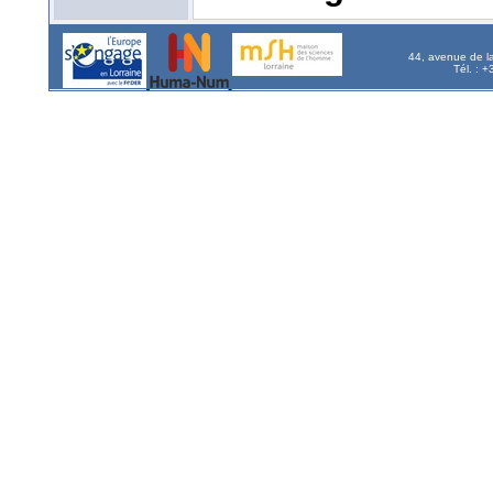
44, avenue de l
Tél. : 