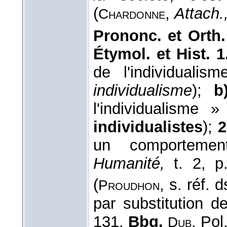
(
,
Attach.
Chardonne
Prononc. et Orth
Étymol. et Hist. 1
de l'individuali
individualisme
);
b
l'individualisme »
individualistes
);
2
un comporteme
Humanité,
t. 2, 
(
, s. réf. 
Proudhon
par substitution de
131.
Bbg.
. Pol
Dub