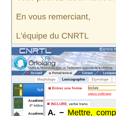
En vous remerciant,
L'équipe du CNRTL
Accueil
Portail lexical
Corpus
Lexique
Morphologie
Lexicographie
Etymologie
Entrez une forme
TLFi
options d'affichage
Académie
INCLURE
, verbe trans.
e
9
édition
A. −
Mettre, comp
Académie