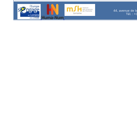
44, avenue de l
Tél. : 