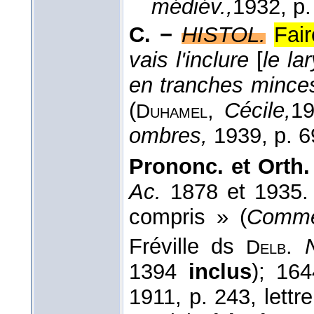
médiév.,
1932
, p
C. −
HISTOL.
Fair
vais l'inclure
[
le la
en tranches minces
(
,
Cécile,
1
Duhamel
ombres,
1939, p. 6
Prononc. et Orth.
Ac.
1878 et 1935
compris » (
Comme
Fréville ds
.
Delb
1394
inclus
); 16
1911, p. 243, lett