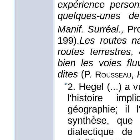
expérience person
quelques-unes 
Manif. Surréal.,
Pr
199).
Les routes na
routes terrestres,
bien les voies fl
dites
(
P.
,
Rousseau
2. Hegel (...) a 
l'histoire im
géographie; il l
synthèse, que 
dialectique de