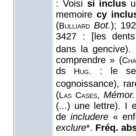
: Voisi
si inclus
u
memoire
cy inclu
(
Bot.
); 192
Bulliard
3427 : [les dents
dans la gencive).
comprendre » (
Cha
ds
. : le s
Hug
cognoissance), rar
(
,
Mémor.
Las
Cases
(...) une lettre). I
de
includere
« enf
exclure
*.
Fréq. abs.