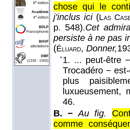
e
8
édition
chose qui le conti
Académie
j'inclus ici
(
Las
Cas
e
4
édition
p. 548).
Cet admir
BDLP
Francophonie
persiste à ne pas 
BHVF
(
,
Donner,
19
attestations
Éluard
DMF
1. ... peut-être 
(1330 - 1500)
Trocadéro − est-c
plus paisible
luxueusement, m
46.
B. −
Au fig.
Cont
comme conséquen