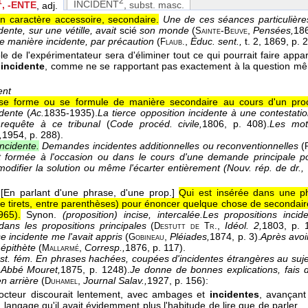
2
1
INCIDENT
, subst. masc.
, -ENTE
, adj.
n caractère accessoire, secondaire.
Une de ces séances particulières
dente, sur une vétille, avait
scié
son monde
(
-
,
Pensées,
18
Sainte
Beuve
e manière incidente, par précaution
(
,
Éduc. sent.,
t. 2
, 1869
, p. 
Flaub.
ôle de l'expérimentateur sera d'éliminer tout ce qui pourrait faire appa
e
incidente
, comme ne se rapportant pas exactement à la question m
ent
se forme ou se formule de manière secondaire au cours d'un procè
idente
(
Ac.
1835-1935
).
La tierce opposition incidente à une contestatio
requête à ce tribunal
(
Code procéd. civile,
1806
, p. 408).
Les moti
,
1954
, p. 288).
ncidente.
Demandes incidentes additionnelles ou reconventionnelles
(
t formée à l'occasion ou dans le cours d'une demande principale po
odifier la solution ou même l'écarter entièrement (
Nouv. rép. de dr.,
[En parlant d'une phrase, d'une prop.]
Qui est insérée dans une phr
tre tirets, entre parenthèses) pour énoncer quelque chose de secondai
65).
Synon.
(proposition) incise, intercalée.
Les propositions inci
dans les propositions principales
(
,
Idéol. 2,
1803
, p. 
Destutt de
Tr.
e incidente me l'avait appris
(
,
Pléiades,
1874
, p. 3).
Après avoi
Gobineau
 épithète
(
,
Corresp.,
1876
, p. 117).
Mallarmé
st. fém.
En phrases hachées, coupées d'incidentes étrangères au sujet,
 Abbé Mouret,
1875
, p. 1248).
Je donne de bonnes explications, fais 
en arrière
(
,
Journal Salav.,
1927
, p. 156):
Duhamel
octeur discourait lentement, avec ambages et
incidentes
, avançant
 langage qu'il avait évidemment plus l'habitude de lire que de parler..