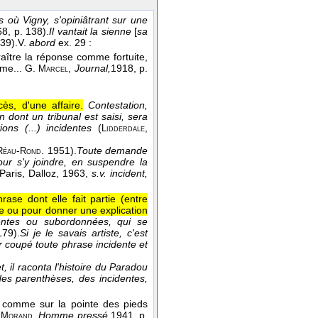
 où Vigny, s'opiniâtrant sur une
68
, p. 138).
Il vantait la sienne
[
sa
239).
V.
abord
ex. 29 :
raître la réponse comme fortuite,
ême...
G.
,
Journal,
1918
, p.
Marcel
s, d'une affaire.
Contestation,
n dont un tribunal est saisi, sera
ons (...) incidentes
(
,
Lidderdale
-
. 1951
).
Toute demande
Réau
Rond
ur s'y joindre, en suspendre la
Paris, Dalloz
, 1963
,
s.v. incident,
ase dont elle fait partie (entre
re ou pour donner une explication
dentes ou subordonnées, qui se
179).
Si je le savais artiste, c'est
r coupé toute phrase incidente et
 il raconta l'histoire du Paradou
des parenthèses, des incidentes,
 comme sur la pointe des pieds
.
,
Homme pressé,
1941
, p.
Morand