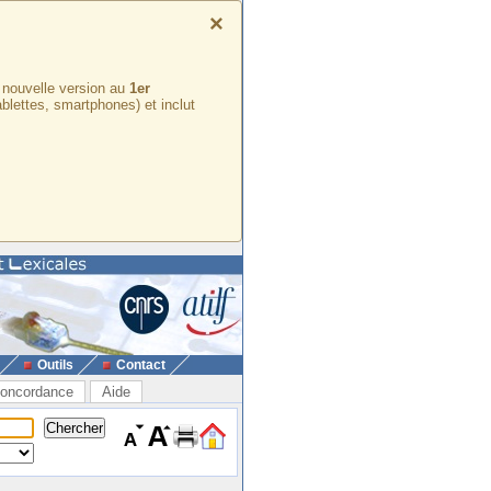
×
e nouvelle version au
1er
ablettes, smartphones) et inclut
Outils
Contact
oncordance
Aide