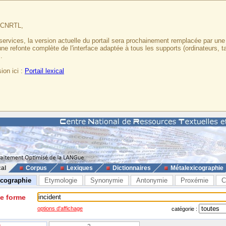
u CNRTL,
services, la version actuelle du portail sera prochainement remplacée par un
 une refonte complète de l'interface adaptée à tous les supports (ordinateurs, t
.
ion ici :
Portail lexical
cal
Corpus
Lexiques
Dictionnaires
Métalexicographie
icographie
Etymologie
Synonymie
Antonymie
Proxémie
C
ne forme
options d'affichage
catégorie :