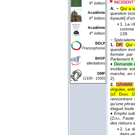
INCIDENT
e
9
édition
A. −
Qui a u
Académie
question inci
e
loyauté
]
d'un
8
édition
1. Le r
Académie
comm
e
4
édition
139.
−
Spécialem
BDLP
1.
DR.
Qui 
Francophonie
question inc
formée par 
BHVF
Parlement fr.
attestations
♦
Demande i
incidente es
marche, en m
DMF
2).
(1330 - 1500)
2.
GRAMM.
virgules, en
(
cf.
19
Dagn.
rencontrent 
qu'une phras
élagué toute
♦
Emploi sub
(
,
Faute
Zola
des retours 
2. Le d
dans un