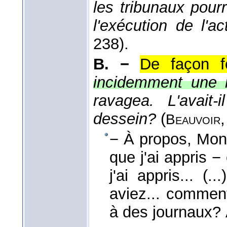
les tribunaux pour
l'exécution de l'a
238).
B. −
De façon fo
incidemment une n
ravagea. L'avait
dessein?
(
Beauvoir
− À propos, Monsi
que j'ai appris − 
j'ai appris... (.
aviez... comment 
à des journaux?