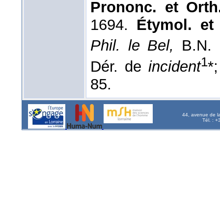
Prononc. et Orth
1694.
Étymol. et
Phil. le Bel,
B.N. 
1
Dér. de
incident
*
85.
44, avenue de l
Tél. : 