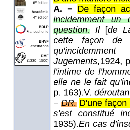
e
8
édition
A. −
De façon ac
Académie
incidemment un dé
e
4
édition
question.
Il
[
de La
BDLP
Francophonie
cette façon de 
BHVF
attestations
qu'incidemme
DMF
Jugements,
1924
, 
(1330 - 1500)
l'intime de l'homm
elle ne le fait qu
p. 163).
V.
dérouta
−
DR.
D'une façon a
s'est constitué 
1935
).
En cas d'ins