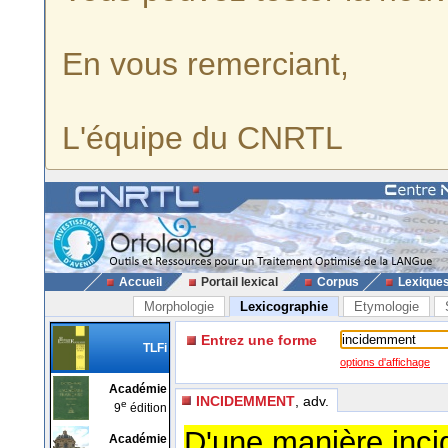
En vous remerciant,
L'équipe du CNRTL
Accueil
Portail lexical
Corpus
Lexique
Morphologie
Lexicographie
Etymologie
Entrez une forme
TLFi
options d'affichage
Académie
INCIDEMMENT
, adv.
e
9
édition
D'une manière inci
Académie