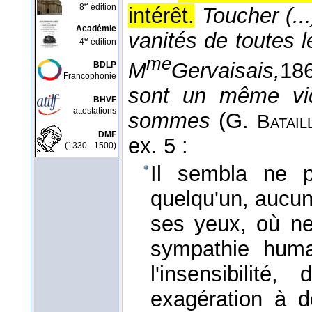
e
8
édition
intérêt.
Toucher (...
Académie
vanités de toutes 
e
4
édition
me
M
Gervaisais,
18
BDLP
Francophonie
sont un même vide
BHVF
attestations
sommes
(
G.
Batail
DMF
ex. 5 :
(1330 - 1500)
Il sembla ne p
quelqu'un, aucu
ses yeux, où ne 
sympathie huma
l'insensibilité, 
exagération à d