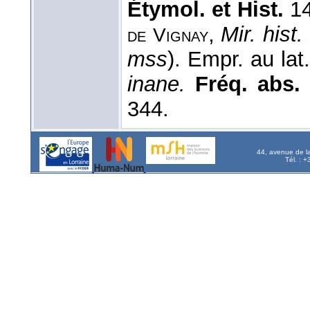
Étymol. et Hist.
14
,
Mir. hist.
de
Vignay
mss
). Empr. au lat.
inane.
Fréq. abs. 
344.
44, avenue de l
Tél. : 