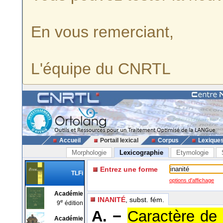
En vous remerciant,
L'équipe du CNRTL
Accueil
Portail lexical
Corpus
Lexique
Morphologie
Lexicographie
Etymologie
Entrez une forme
TLFi
options d'affichage
Académie
INANITÉ
, subst. fém.
e
9
édition
A. −
Caractère de 
Académie