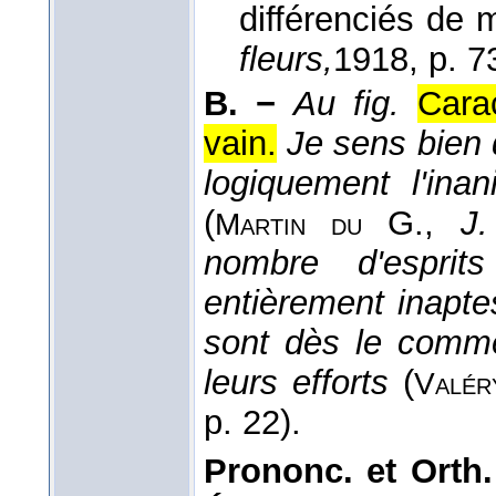
différenciés de 
fleurs,
1918
, p. 7
B. −
Au fig.
Carac
vain.
Je sens bien 
logiquement l'ina
(
G.
,
J.
Martin du
nombre d'esprits
entièrement inapt
sont dès le comme
leurs efforts
(
Valér
p. 22).
Prononc. et Orth