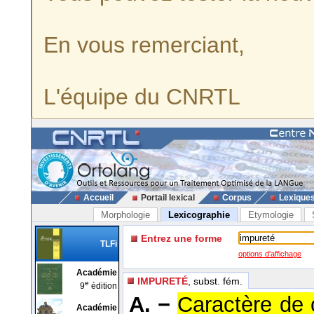
En vous remerciant,
L'équipe du CNRTL
Accueil
Portail lexical
Corpus
Lexique
Morphologie
Lexicographie
Etymologie
Entrez une forme
TLFi
options d'affichage
Académie
IMPURETÉ
, subst. fém.
e
9
édition
A. −
Caractère de c
Académie