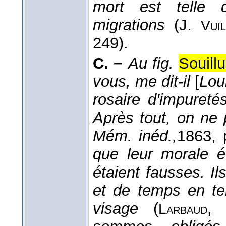
mort est telle q
migrations
(
J.
Vuil
249).
C. −
Au fig.
Souill
vous, me dit-il
[
Lou
rosaire d'impureté
Après tout, on ne
Mém. inéd.,
1863
, 
que leur morale é
étaient fausses. Il
et de temps en te
visage
(
Larbaud