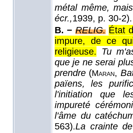
métal même, mais
écr.,
1939
, p. 30-2).
B. −
RELIG.
État 
impure, de ce qu
religieuse.
Tu m'a
que je ne serai plu
prendre
(
,
Ba
Maran
païens, les purif
l'initiation que 
impureté cérémoni
l'âme du catéch
563).
La crainte de