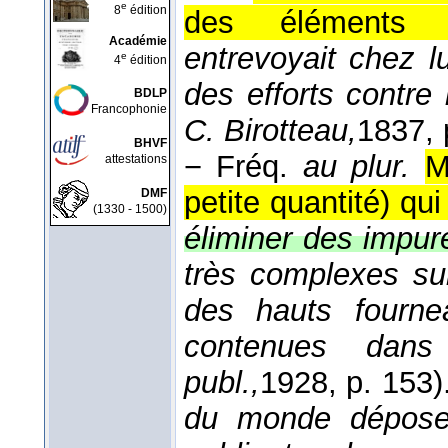
e
8
édition
des éléments é
Académie
entrevoyait chez l
e
4
édition
des efforts contre
BDLP
Francophonie
C. Birotteau,
1837
,
BHVF
−
Fréq.
au plur.
M
attestations
petite quantité) qui
DMF
(1330 - 1500)
éliminer des impur
très complexes su
des hauts fourne
contenues dan
publ.,
1928
, p. 153)
du monde déposent