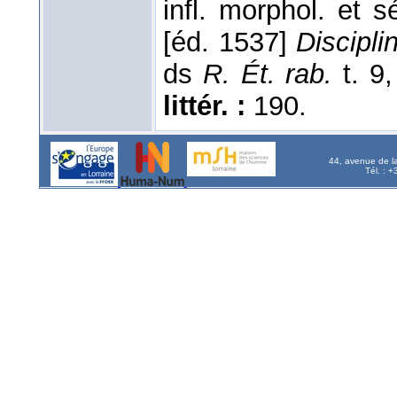
infl. morphol. et 
[éd. 1537]
Discipli
ds
R. Ét. rab.
t. 9
littér. :
190.
44, avenue de l
Tél. : 