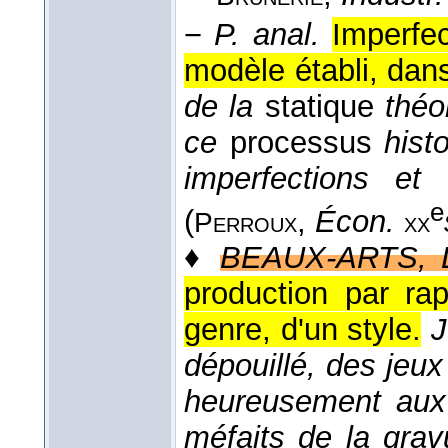
−
P. anal.
Imperfec
modèle établi, dan
de la
statique
théo
ce
processus
hist
imperfections et
e
(
,
Écon.
Perroux
xx
♦
BEAUX-ARTS, L
production par ra
genre, d'un style.
J
dépouillé, des jeux
heureusement aux
méfaits de la gra