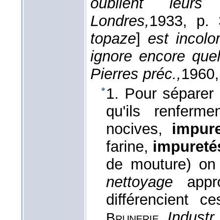
oublient leur
Londres,
1933
, p. 
topaze
]
est incolo
ignore encore quel
Pierres préc.,
1960
1. Pour séparer 
qu'ils renferm
nocives,
impur
farine,
impuret
de mouture) o
nettoyage
appr
différencient 
,
Industr.
Brunerie