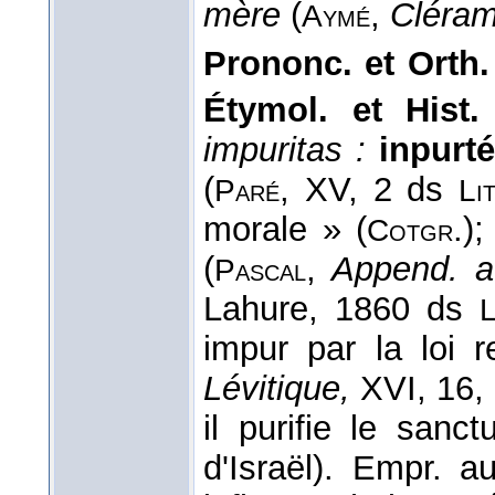
mère
(
,
Cléram
Aymé
Prononc. et Orth.
Étymol. et Hist
impuritas :
inpurt
(
, XV, 2 ds
Paré
Li
morale » (
.)
Cotgr
(
,
Append. 
Pascal
Lahure, 1860 ds
L
impur par la loi re
Lévitique,
XVI, 16,
il purifie le sanc
d'Israël). Empr. au