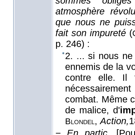
sommes obligés
atmosphère révolu
que nous ne puiss
fait son impureté
(
p. 246) :
2. ... si nous ne
ennemis de la vo
contre elle. Il
nécessairement l
combat. Même che
de malice, d'
im
,
Action,
1
Blondel
−
En partic.
[Pou