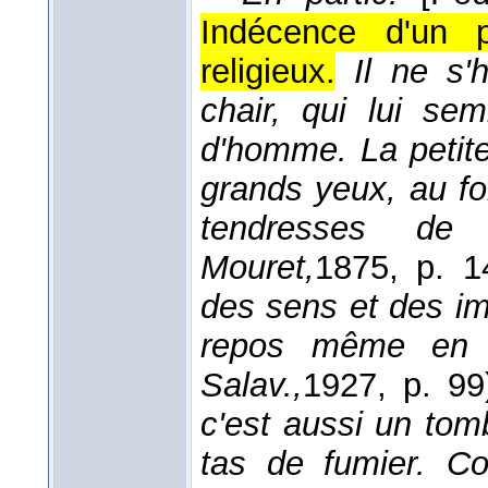
Indécence d'un 
religieux.
Il ne s'
chair, qui lui se
d'homme. La petite 
grands yeux, au fo
tendresses 
Mouret,
1875
, p. 1
des sens et des im
repos même en
Salav.,
1927
, p. 99
c'est aussi un tom
tas de fumier. C